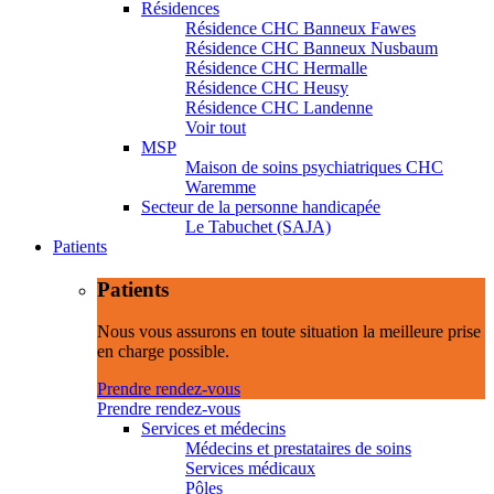
Résidences
Résidence CHC Banneux Fawes
Résidence CHC Banneux Nusbaum
Résidence CHC Hermalle
Résidence CHC Heusy
Résidence CHC Landenne
Voir tout
MSP
Maison de soins psychiatriques CHC
Waremme
Secteur de la personne handicapée
Le Tabuchet (SAJA)
Patients
Patients
Nous vous assurons en toute situation la meilleure prise
en charge possible.
Prendre rendez-vous
Prendre rendez-vous
Services et médecins
Médecins et prestataires de soins
Services médicaux
Pôles