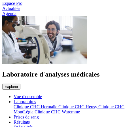
Espace Pro
Actualités
Agenda
Laboratoire d'analyses médicales
Explorer
Vue d'ensemble
Laboratoires
Clinique CHC Hermalle
Clinique CHC Heusy
Clinique CHC
MontLégia
Clinique CHC Waremme
Prises de sang
Résultats