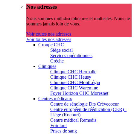
Nos adresses
Nous sommes multidisciplinaires et multisites. Nous ne
sommes jamais loin de vous.
Voir toutes nos adresses
Voir toutes nos adresses
Groupe CHC
Siège social
Services opérationnels
Crèche
Cliniques
Clinique CHC Hermalle
Clinique CHC Heusy
Clinique CHC MontLégia
Clinique CHC Waremme
Foyer Horizon CHC Moresnet
Centres médicaux
Centre de sénologie Drs Crèvecoeur
Centre européen de rééducation (CER) -
Liège (Rocourt)
Centre médical Remedis
Voir tout
Prises de sang