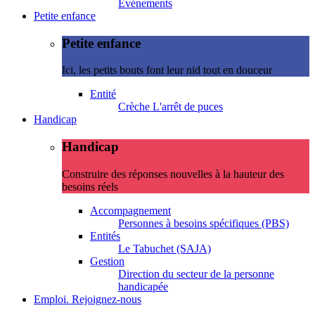
Evénements
Petite enfance
Petite enfance
Ici, les petits bouts font leur nid tout en douceur
Entité
Crèche L'arrêt de puces
Handicap
Handicap
Construire des réponses nouvelles à la hauteur des
besoins réels
Accompagnement
Personnes à besoins spécifiques (PBS)
Entités
Le Tabuchet (SAJA)
Gestion
Direction du secteur de la personne
handicapée
Emploi. Rejoignez-nous