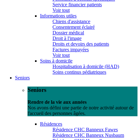
Service financier patients
Voir tout
Informations utiles
Chiens d'assistance
Consentement éclairé
Dossier médical
Droit à l'image
Droits et devoirs des patients
Factures impayées
Voir tout
Soins à domicile
Hospitalisation à domicile (HAD)
Soins continus pédiatriques
Seniors
Seniors
Rendre de la vie aux années
Nos avons défini une partie de notre activité autour de
l'accueil des personnes âgées.
Résidences
Résidence CHC Banneux Fawes
Résidence CHC Banneux Nusbaum