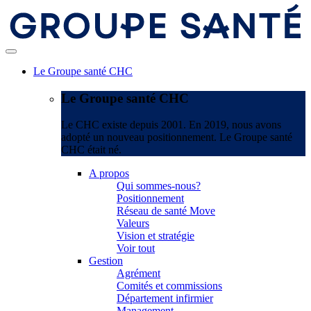
Le Groupe santé CHC
Le Groupe santé CHC
Le CHC existe depuis 2001. En 2019, nous avons
adopté un nouveau positionnement. Le Groupe santé
CHC était né.
A propos
Qui sommes-nous?
Positionnement
Réseau de santé Move
Valeurs
Vision et stratégie
Voir tout
Gestion
Agrément
Comités et commissions
Département infirmier
Management