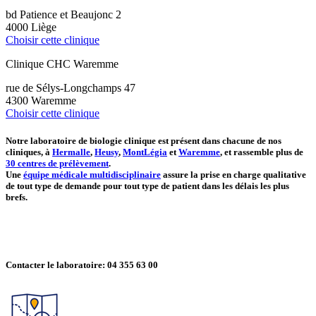
bd Patience et Beaujonc 2
4000 Liège
Choisir cette clinique
Clinique CHC Waremme
rue de Sélys-Longchamps 47
4300 Waremme
Choisir cette clinique
Notre laboratoire de biologie clinique est présent dans chacune de nos
cliniques, à
Hermalle
,
Heusy
,
MontLégia
et
Waremme
, et rassemble plus de
30 centres de prélèvement
.
Une
équipe médicale multidisciplinaire
assure la prise en charge qualitative
de tout type de demande pour tout type de patient dans les délais les plus
brefs.
--
Contacter le laboratoire: 04 355 63 00