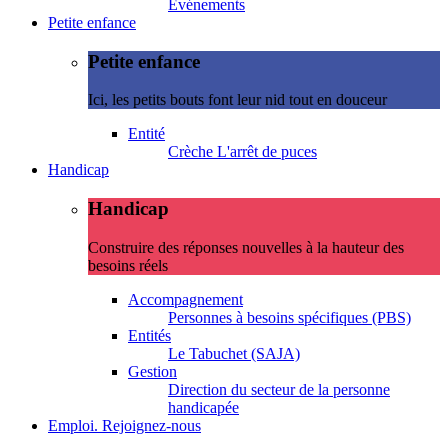
Evénements
Petite enfance
Petite enfance
Ici, les petits bouts font leur nid tout en douceur
Entité
Crèche L'arrêt de puces
Handicap
Handicap
Construire des réponses nouvelles à la hauteur des
besoins réels
Accompagnement
Personnes à besoins spécifiques (PBS)
Entités
Le Tabuchet (SAJA)
Gestion
Direction du secteur de la personne
handicapée
Emploi. Rejoignez-nous