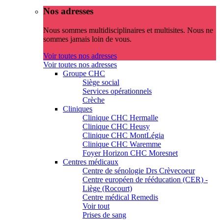
Nos adresses
Nous sommes multidisciplinaires et multisites. Nous ne
sommes jamais loin de vous.
Voir toutes nos adresses
Voir toutes nos adresses
Groupe CHC
Siège social
Services opérationnels
Crèche
Cliniques
Clinique CHC Hermalle
Clinique CHC Heusy
Clinique CHC MontLégia
Clinique CHC Waremme
Foyer Horizon CHC Moresnet
Centres médicaux
Centre de sénologie Drs Crèvecoeur
Centre européen de rééducation (CER) -
Liège (Rocourt)
Centre médical Remedis
Voir tout
Prises de sang