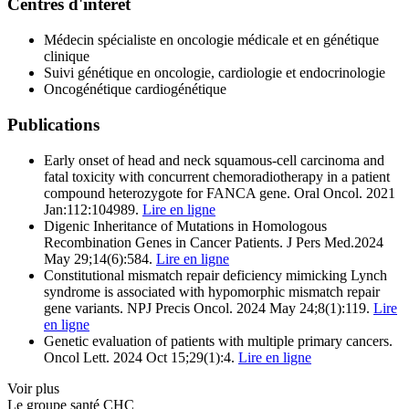
Centres d'intérêt
Médecin spécialiste en oncologie médicale et en génétique
clinique
Suivi génétique en oncologie, cardiologie et endocrinologie
Oncogénétique cardiogénétique
Publications
Early onset of head and neck squamous-cell carcinoma and
fatal toxicity with concurrent chemoradiotherapy in a patient
compound heterozygote for FANCA gene. Oral Oncol. 2021
Jan:112:104989.
Lire en ligne
Digenic Inheritance of Mutations in Homologous
Recombination Genes in Cancer Patients. J Pers Med.2024
May 29;14(6):584.
Lire en ligne
Constitutional mismatch repair deficiency mimicking Lynch
syndrome is associated with hypomorphic mismatch repair
gene variants. NPJ Precis Oncol. 2024 May 24;8(1):119.
Lire
en ligne
Genetic evaluation of patients with multiple primary cancers.
Oncol Lett. 2024 Oct 15;29(1):4.
Lire en ligne
Voir plus
Le
g
roupe s
a
nté CHC