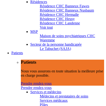
Résidences
Résidence CHC Banneux Fawes
Résidence CHC Banneux Nusbaum
Résidence CHC Hermalle
Résidence CHC Heusy
Résidence CHC Landenne
Voir tout
MSP
Maison de soins psychiatriques CHC
Waremme
Secteur de la personne handicapée
Le Tabuchet (SAJA)
Patients
Patients
Nous vous assurons en toute situation la meilleure prise
en charge possible.
Prendre rendez-vous
Prendre rendez-vous
Services et médecins
Médecins et prestataires de soins
Services médicaux
Pôles