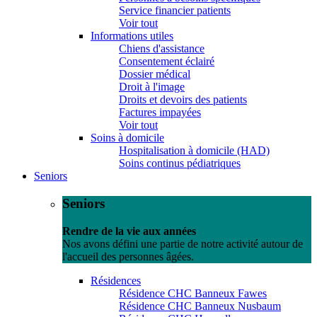
Service financier patients
Voir tout
Informations utiles
Chiens d'assistance
Consentement éclairé
Dossier médical
Droit à l'image
Droits et devoirs des patients
Factures impayées
Voir tout
Soins à domicile
Hospitalisation à domicile (HAD)
Soins continus pédiatriques
Seniors
Seniors
Rendre de la vie aux années
Nos avons défini une partie de notre activité autour de
l'accueil des personnes âgées.
Résidences
Résidence CHC Banneux Fawes
Résidence CHC Banneux Nusbaum