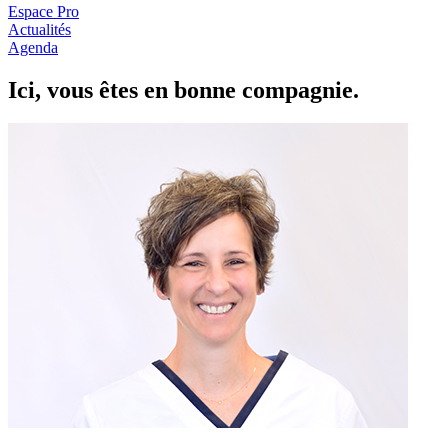
Espace Pro
Actualités
Agenda
Ici, vous êtes en
b
onne com
p
a
g
nie.