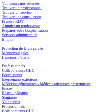
Voir toutes nos adresses
Trouver un professionnel
Trouver un service
Trouver une consultation
Prendre RDV
Annuler un rendez-vous
Préparer votre hospitalisation
Services administratifs
Emploi​
Protection de la vie privée
Mentions légales
Lanceurs d’alerte
Pro
f
essionn
e
ls
Collaborateurs CHC
Fournisseurs
Intervenants extérieurs
Médecins généralistes - Médecins/dentistes prescripteurs
Presse
Réseau pédiatrie
Stagiaires
Volontaires
Pro
f
essionn
e
ls
Collaborateurs CHC