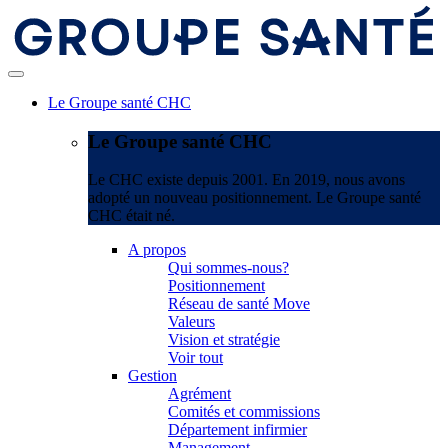
Le Groupe santé CHC
Le Groupe santé CHC
Le CHC existe depuis 2001. En 2019, nous avons
adopté un nouveau positionnement. Le Groupe santé
CHC était né.
A propos
Qui sommes-nous?
Positionnement
Réseau de santé Move
Valeurs
Vision et stratégie
Voir tout
Gestion
Agrément
Comités et commissions
Département infirmier
Management