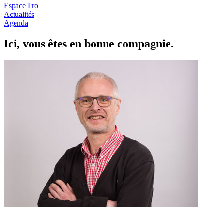
Espace Pro
Actualités
Agenda
Ici, vous êtes en
b
onne com
p
a
g
nie.