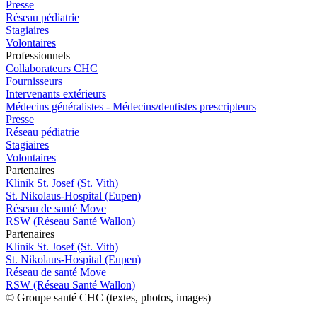
Presse
Réseau pédiatrie
Stagiaires
Volontaires
Pro
f
essionn
e
ls
Collaborateurs CHC
Fournisseurs
Intervenants extérieurs
Médecins généralistes - Médecins/dentistes prescripteurs
Presse
Réseau pédiatrie
Stagiaires
Volontaires
P
a
rtenai
r
es
Klinik St. Josef (St. Vith)
St. Nikolaus-Hospital (Eupen)
Réseau de santé Move
RSW (Réseau Santé Wallon)
P
a
rtenai
r
es
Klinik St. Josef (St. Vith)
St. Nikolaus-Hospital (Eupen)
Réseau de santé Move
RSW (Réseau Santé Wallon)
© Groupe santé CHC (textes, photos, images)