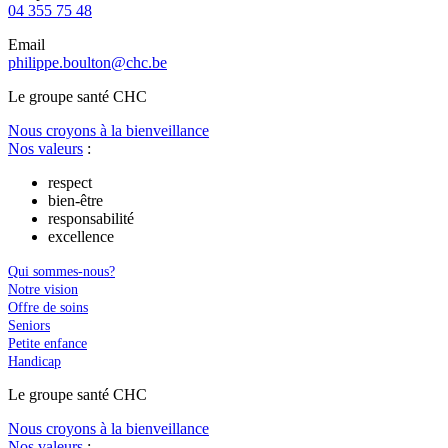
04 355 75 48
Email
philippe.boulton@chc.be
Le
g
roupe s
a
nté CHC
Nous croyons à la bienveillance
Nos valeurs
:
respect
bien-être
responsabilité
excellence
Qui sommes-nous?
Notre vision
Offre de soins
Seniors
Petite enfance
Handicap
Le
g
roupe s
a
nté CHC
Nous croyons à la bienveillance
Nos valeurs
: