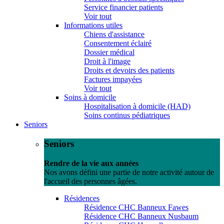
Service financier patients
Voir tout
Informations utiles
Chiens d'assistance
Consentement éclairé
Dossier médical
Droit à l'image
Droits et devoirs des patients
Factures impayées
Voir tout
Soins à domicile
Hospitalisation à domicile (HAD)
Soins continus pédiatriques
Seniors
Seniors
Rendre de la vie aux années
Nos avons défini une partie de notre activité autour de
l'accueil des personnes âgées.
Résidences
Résidence CHC Banneux Fawes
Résidence CHC Banneux Nusbaum