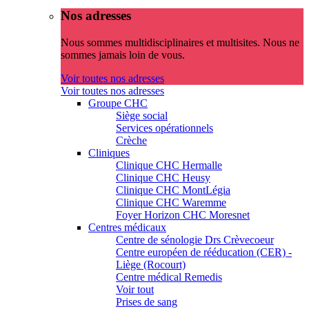
Nos adresses
Nous sommes multidisciplinaires et multisites. Nous ne
sommes jamais loin de vous.
Voir toutes nos adresses
Voir toutes nos adresses
Groupe CHC
Siège social
Services opérationnels
Crèche
Cliniques
Clinique CHC Hermalle
Clinique CHC Heusy
Clinique CHC MontLégia
Clinique CHC Waremme
Foyer Horizon CHC Moresnet
Centres médicaux
Centre de sénologie Drs Crèvecoeur
Centre européen de rééducation (CER) -
Liège (Rocourt)
Centre médical Remedis
Voir tout
Prises de sang