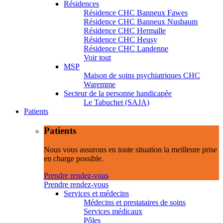
Résidences
Résidence CHC Banneux Fawes
Résidence CHC Banneux Nusbaum
Résidence CHC Hermalle
Résidence CHC Heusy
Résidence CHC Landenne
Voir tout
MSP
Maison de soins psychiatriques CHC
Waremme
Secteur de la personne handicapée
Le Tabuchet (SAJA)
Patients
Patients
Nous vous assurons en toute situation la meilleure prise
en charge possible.
Prendre rendez-vous
Prendre rendez-vous
Services et médecins
Médecins et prestataires de soins
Services médicaux
Pôles