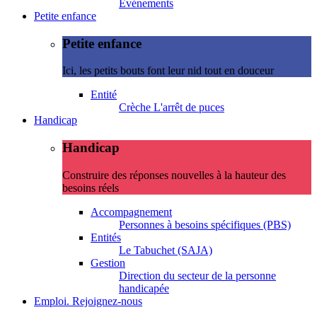
Evénements
Petite enfance
Petite enfance
Ici, les petits bouts font leur nid tout en douceur
Entité
Crèche L'arrêt de puces
Handicap
Handicap
Construire des réponses nouvelles à la hauteur des
besoins réels
Accompagnement
Personnes à besoins spécifiques (PBS)
Entités
Le Tabuchet (SAJA)
Gestion
Direction du secteur de la personne
handicapée
Emploi. Rejoignez-nous