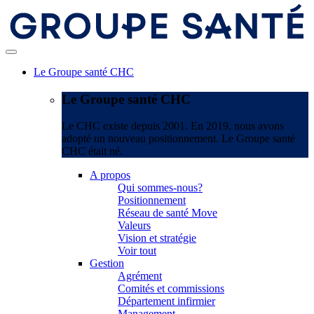
Le Groupe santé CHC
Le Groupe santé CHC
Le CHC existe depuis 2001. En 2019, nous avons
adopté un nouveau positionnement. Le Groupe santé
CHC était né.
A propos
Qui sommes-nous?
Positionnement
Réseau de santé Move
Valeurs
Vision et stratégie
Voir tout
Gestion
Agrément
Comités et commissions
Département infirmier
Management