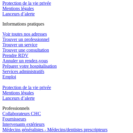
Protection de la vie privée
Mentions légales
Lanceurs d’alerte
In
f
ormations pra
t
iques
Voir toutes nos adresses
Trouver un professionnel
Trouver un service
Trouver une consultation
Prendre RDV
Annuler un rendez-vous
Préparer votre hospitalisation
Services administratifs
Emploi​
Protection de la vie privée
Mentions légales
Lanceurs d’alerte
Pro
f
essionn
e
ls
Collaborateurs CHC
Fournisseurs
Intervenants extérieurs
Médecins généralistes - Médecins/dentistes prescripteurs