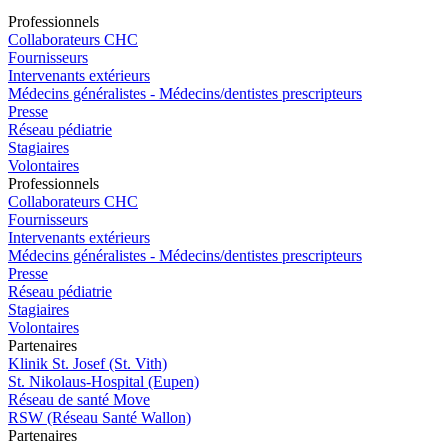
Pro
f
essionn
e
ls
Collaborateurs CHC
Fournisseurs
Intervenants extérieurs
Médecins généralistes - Médecins/dentistes prescripteurs
Presse
Réseau pédiatrie
Stagiaires
Volontaires
Pro
f
essionn
e
ls
Collaborateurs CHC
Fournisseurs
Intervenants extérieurs
Médecins généralistes - Médecins/dentistes prescripteurs
Presse
Réseau pédiatrie
Stagiaires
Volontaires
P
a
rtenai
r
es
Klinik St. Josef (St. Vith)
St. Nikolaus-Hospital (Eupen)
Réseau de santé Move
RSW (Réseau Santé Wallon)
P
a
rtenai
r
es