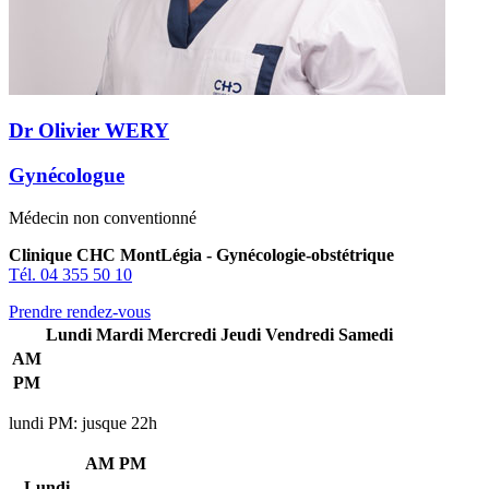
Dr Olivier WERY
Gynécologue
Médecin non conventionné
Clinique CHC MontLégia - Gynécologie-obstétrique
Tél. 04 355 50 10
Prendre rendez-vous
Lundi
Mardi
Mercredi
Jeudi
Vendredi
Samedi
AM
PM
lundi PM: jusque 22h
AM
PM
Lundi