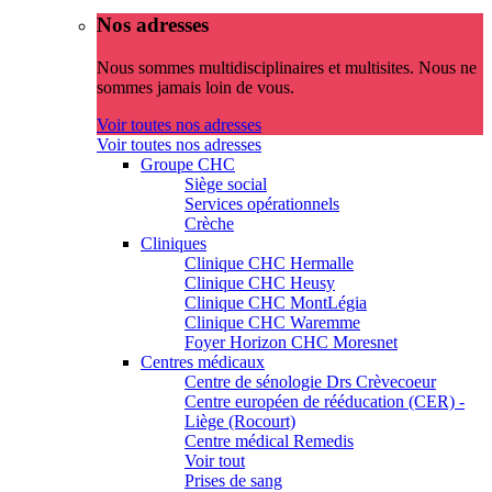
Nos adresses
Nous sommes multidisciplinaires et multisites. Nous ne
sommes jamais loin de vous.
Voir toutes nos adresses
Voir toutes nos adresses
Groupe CHC
Siège social
Services opérationnels
Crèche
Cliniques
Clinique CHC Hermalle
Clinique CHC Heusy
Clinique CHC MontLégia
Clinique CHC Waremme
Foyer Horizon CHC Moresnet
Centres médicaux
Centre de sénologie Drs Crèvecoeur
Centre européen de rééducation (CER) -
Liège (Rocourt)
Centre médical Remedis
Voir tout
Prises de sang