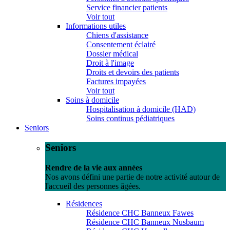
Service financier patients
Voir tout
Informations utiles
Chiens d'assistance
Consentement éclairé
Dossier médical
Droit à l'image
Droits et devoirs des patients
Factures impayées
Voir tout
Soins à domicile
Hospitalisation à domicile (HAD)
Soins continus pédiatriques
Seniors
Seniors
Rendre de la vie aux années
Nos avons défini une partie de notre activité autour de
l'accueil des personnes âgées.
Résidences
Résidence CHC Banneux Fawes
Résidence CHC Banneux Nusbaum