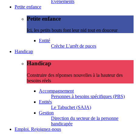
Evénements
Petite enfance
Petite enfance
Ici, les petits bouts font leur nid tout en douceur
Entité
Crèche L'arrêt de puces
Handicap
Handicap
Construire des réponses nouvelles à la hauteur des
besoins réels
Accompagnement
Personnes à besoins spécifiques (PBS)
Entités
Le Tabuchet (SAJA)
Gestion
Direction du secteur de la personne
handicapée
Emploi. Rejoignez-nous