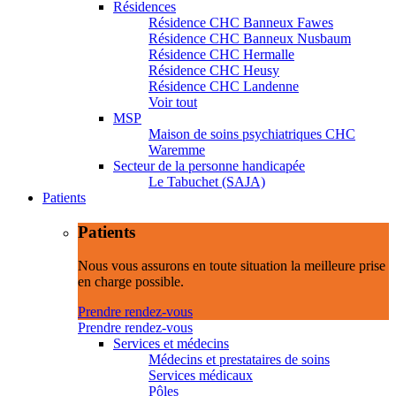
Résidences
Résidence CHC Banneux Fawes
Résidence CHC Banneux Nusbaum
Résidence CHC Hermalle
Résidence CHC Heusy
Résidence CHC Landenne
Voir tout
MSP
Maison de soins psychiatriques CHC
Waremme
Secteur de la personne handicapée
Le Tabuchet (SAJA)
Patients
Patients
Nous vous assurons en toute situation la meilleure prise
en charge possible.
Prendre rendez-vous
Prendre rendez-vous
Services et médecins
Médecins et prestataires de soins
Services médicaux
Pôles