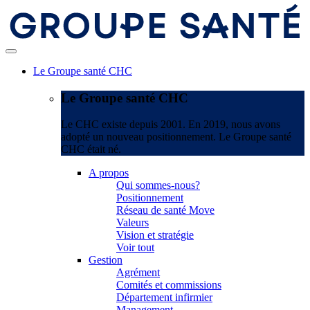
Le Groupe santé CHC
Le Groupe santé CHC
Le CHC existe depuis 2001. En 2019, nous avons
adopté un nouveau positionnement. Le Groupe santé
CHC était né.
A propos
Qui sommes-nous?
Positionnement
Réseau de santé Move
Valeurs
Vision et stratégie
Voir tout
Gestion
Agrément
Comités et commissions
Département infirmier
Management