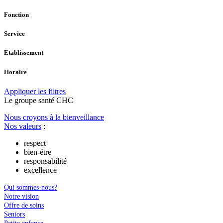
Fonction
Service
Etablissement
Horaire
Appliquer les filtres
Le
g
roupe s
a
nté CHC
Nous croyons à la bienveillance
Nos valeurs
:
respect
bien-être
responsabilité
excellence
Qui sommes-nous?
Notre vision
Offre de soins
Seniors