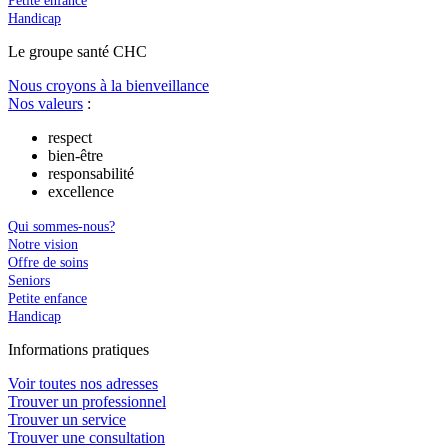
Petite enfance
Handicap
Le
g
roupe s
a
nté CHC
Nous croyons à la bienveillance
Nos valeurs
:
respect
bien-être
responsabilité
excellence
Qui sommes-nous?
Notre vision
Offre de soins
Seniors
Petite enfance
Handicap
In
f
ormations pra
t
iques
Voir toutes nos adresses
Trouver un professionnel
Trouver un service
Trouver une consultation