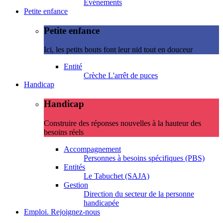
Evénements
Petite enfance
Petite enfance
Ici, les petits bouts font leur nid tout en douceur
Entité
Crèche L'arrêt de puces
Handicap
Handicap
Construire des réponses nouvelles à la hauteur des
besoins réels
Accompagnement
Personnes à besoins spécifiques (PBS)
Entités
Le Tabuchet (SAJA)
Gestion
Direction du secteur de la personne
handicapée
Emploi. Rejoignez-nous