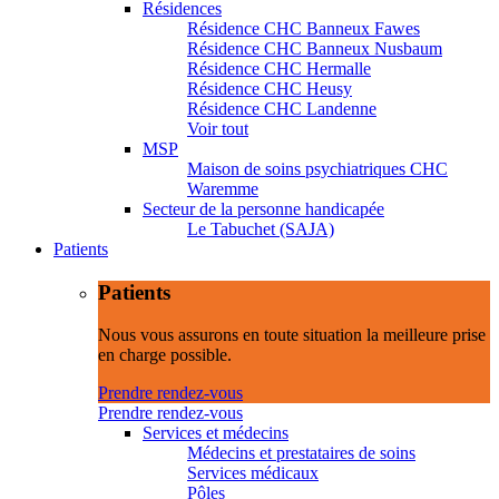
Résidences
Résidence CHC Banneux Fawes
Résidence CHC Banneux Nusbaum
Résidence CHC Hermalle
Résidence CHC Heusy
Résidence CHC Landenne
Voir tout
MSP
Maison de soins psychiatriques CHC
Waremme
Secteur de la personne handicapée
Le Tabuchet (SAJA)
Patients
Patients
Nous vous assurons en toute situation la meilleure prise
en charge possible.
Prendre rendez-vous
Prendre rendez-vous
Services et médecins
Médecins et prestataires de soins
Services médicaux
Pôles