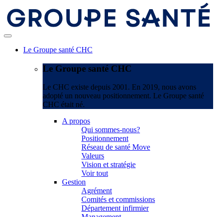
Le Groupe santé CHC
Le Groupe santé CHC
Le CHC existe depuis 2001. En 2019, nous avons
adopté un nouveau positionnement. Le Groupe santé
CHC était né.
A propos
Qui sommes-nous?
Positionnement
Réseau de santé Move
Valeurs
Vision et stratégie
Voir tout
Gestion
Agrément
Comités et commissions
Département infirmier
Management