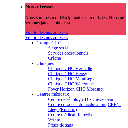
Nos adresses
Nous sommes multidisciplinaires et multisites. Nous ne
sommes jamais loin de vous.
Voir toutes nos adresses
Voir toutes nos adresses
Groupe CHC
Siège social
Services opérationnels
Crèche
Cliniques
Clinique CHC Hermalle
Clinique CHC Heusy
Clinique CHC MontLégia
Clinique CHC Waremme
Foyer Horizon CHC Moresnet
Centres médicaux
Centre de sénologie Drs Crèvecoeur
Centre européen de rééducation (CER) -
Liège (Rocourt)
Centre médical Remedis
Voir tout
Prises de sang