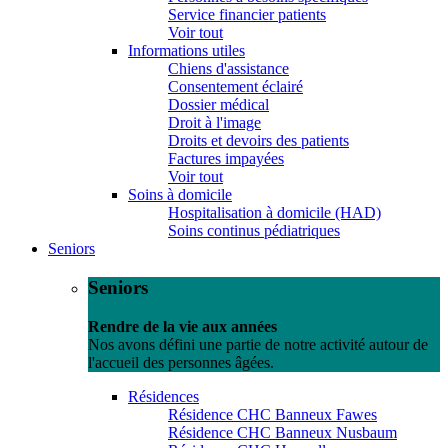
Service financier patients
Voir tout
Informations utiles
Chiens d'assistance
Consentement éclairé
Dossier médical
Droit à l'image
Droits et devoirs des patients
Factures impayées
Voir tout
Soins à domicile
Hospitalisation à domicile (HAD)
Soins continus pédiatriques
Seniors
Seniors
Rendre de la vie aux années
Nos avons défini une partie de notre activité autour de
l'accueil des personnes âgées.
Résidences
Résidence CHC Banneux Fawes
Résidence CHC Banneux Nusbaum