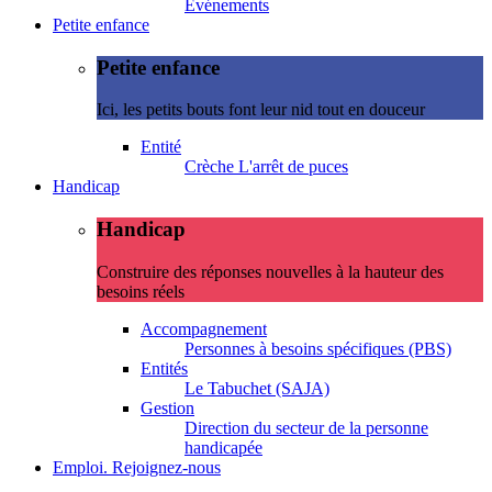
Evénements
Petite enfance
Petite enfance
Ici, les petits bouts font leur nid tout en douceur
Entité
Crèche L'arrêt de puces
Handicap
Handicap
Construire des réponses nouvelles à la hauteur des
besoins réels
Accompagnement
Personnes à besoins spécifiques (PBS)
Entités
Le Tabuchet (SAJA)
Gestion
Direction du secteur de la personne
handicapée
Emploi. Rejoignez-nous