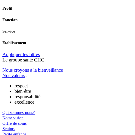
Profil
Fonction
Service
Etablissement
Appliquer les filtres
Le
g
roupe s
a
nté CHC
Nous croyons à la bienveillance
Nos valeurs
:
respect
bien-être
responsabilité
excellence
Qui sommes-nous?
Notre vision
Offre de soins
Seniors
Petite enfance