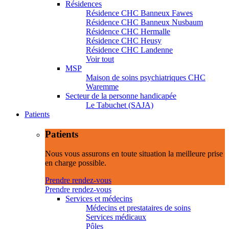
Résidences
Résidence CHC Banneux Fawes
Résidence CHC Banneux Nusbaum
Résidence CHC Hermalle
Résidence CHC Heusy
Résidence CHC Landenne
Voir tout
MSP
Maison de soins psychiatriques CHC
Waremme
Secteur de la personne handicapée
Le Tabuchet (SAJA)
Patients
Patients
Nous vous assurons en toute situation la meilleure prise
en charge possible.
Prendre rendez-vous
Prendre rendez-vous
Services et médecins
Médecins et prestataires de soins
Services médicaux
Pôles