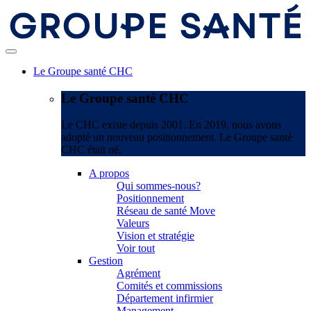
Le Groupe santé CHC
Le Groupe santé CHC
Le CHC existe depuis 2001. En 2019, nous avons
adopté un nouveau positionnement. Le Groupe santé
CHC était né.
A propos
Qui sommes-nous?
Positionnement
Réseau de santé Move
Valeurs
Vision et stratégie
Voir tout
Gestion
Agrément
Comités et commissions
Département infirmier
Management