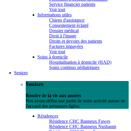
Service financier patients
Voir tout
Informations utiles
Chiens d'assistance
Consentement éclairé
Dossier médical
Droit à l'image
Droits et devoirs des patients
Factures impayées
Voir tout
Soins à domicile
Hospitalisation à domicile (HAD)
Soins continus pédiatriques
Seniors
Seniors
Rendre de la vie aux années
Nos avons défini une partie de notre activité autour de
l'accueil des personnes âgées.
Résidences
Résidence CHC Banneux Fawes
Résidence CHC Banneux Nusbaum