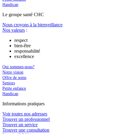
Handicap
Le
g
roupe s
a
nté CHC
Nous croyons à la bienveillance
Nos valeurs
:
respect
bien-être
responsabilité
excellence
Qui sommes-nous?
Notre vision
Offre de soins
Seniors
Petite enfance
Handicap
In
f
ormations pra
t
iques
Voir toutes nos adresses
Trouver un professionnel
Trouver un service
Trouver une consultation