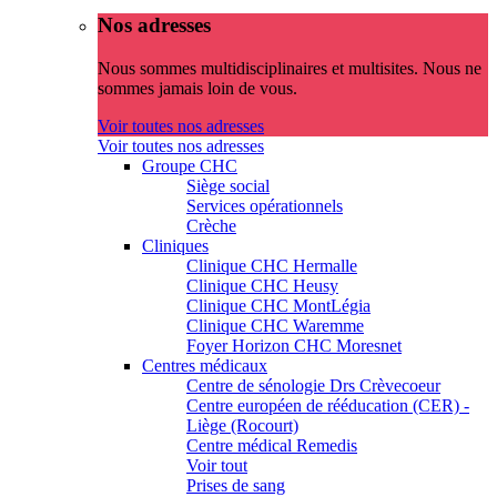
Nos adresses
Nous sommes multidisciplinaires et multisites. Nous ne
sommes jamais loin de vous.
Voir toutes nos adresses
Voir toutes nos adresses
Groupe CHC
Siège social
Services opérationnels
Crèche
Cliniques
Clinique CHC Hermalle
Clinique CHC Heusy
Clinique CHC MontLégia
Clinique CHC Waremme
Foyer Horizon CHC Moresnet
Centres médicaux
Centre de sénologie Drs Crèvecoeur
Centre européen de rééducation (CER) -
Liège (Rocourt)
Centre médical Remedis
Voir tout
Prises de sang