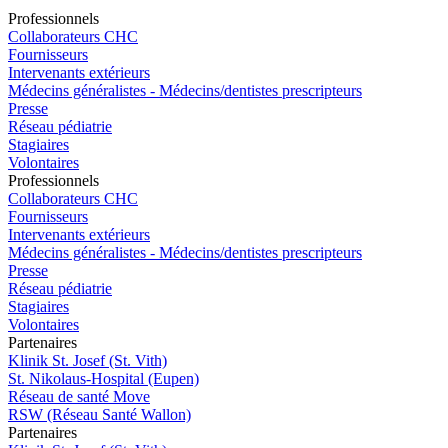
Pro
f
essionn
e
ls
Collaborateurs CHC
Fournisseurs
Intervenants extérieurs
Médecins généralistes - Médecins/dentistes prescripteurs
Presse
Réseau pédiatrie
Stagiaires
Volontaires
Pro
f
essionn
e
ls
Collaborateurs CHC
Fournisseurs
Intervenants extérieurs
Médecins généralistes - Médecins/dentistes prescripteurs
Presse
Réseau pédiatrie
Stagiaires
Volontaires
P
a
rtenai
r
es
Klinik St. Josef (St. Vith)
St. Nikolaus-Hospital (Eupen)
Réseau de santé Move
RSW (Réseau Santé Wallon)
P
a
rtenai
r
es