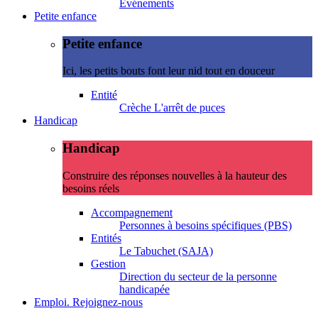
Evénements
Petite enfance
Petite enfance
Ici, les petits bouts font leur nid tout en douceur
Entité
Crèche L'arrêt de puces
Handicap
Handicap
Construire des réponses nouvelles à la hauteur des
besoins réels
Accompagnement
Personnes à besoins spécifiques (PBS)
Entités
Le Tabuchet (SAJA)
Gestion
Direction du secteur de la personne
handicapée
Emploi. Rejoignez-nous