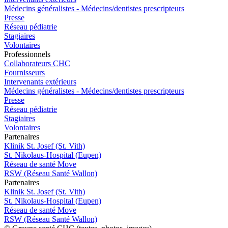
Médecins généralistes - Médecins/dentistes prescripteurs
Presse
Réseau pédiatrie
Stagiaires
Volontaires
Pro
f
essionn
e
ls
Collaborateurs CHC
Fournisseurs
Intervenants extérieurs
Médecins généralistes - Médecins/dentistes prescripteurs
Presse
Réseau pédiatrie
Stagiaires
Volontaires
P
a
rtenai
r
es
Klinik St. Josef (St. Vith)
St. Nikolaus-Hospital (Eupen)
Réseau de santé Move
RSW (Réseau Santé Wallon)
P
a
rtenai
r
es
Klinik St. Josef (St. Vith)
St. Nikolaus-Hospital (Eupen)
Réseau de santé Move
RSW (Réseau Santé Wallon)