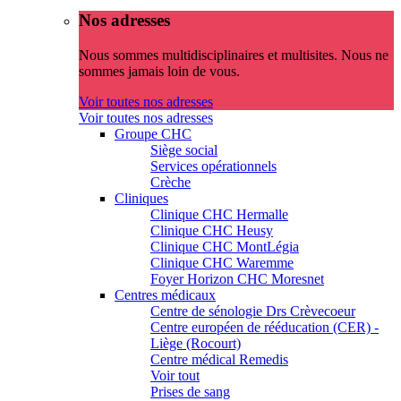
Nos adresses
Nous sommes multidisciplinaires et multisites. Nous ne
sommes jamais loin de vous.
Voir toutes nos adresses
Voir toutes nos adresses
Groupe CHC
Siège social
Services opérationnels
Crèche
Cliniques
Clinique CHC Hermalle
Clinique CHC Heusy
Clinique CHC MontLégia
Clinique CHC Waremme
Foyer Horizon CHC Moresnet
Centres médicaux
Centre de sénologie Drs Crèvecoeur
Centre européen de rééducation (CER) -
Liège (Rocourt)
Centre médical Remedis
Voir tout
Prises de sang