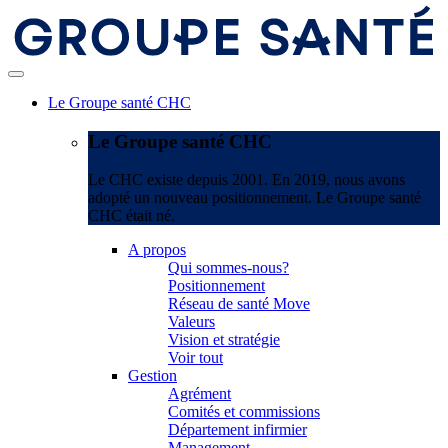
Le Groupe santé CHC
Le Groupe santé CHC
Le CHC existe depuis 2001. En 2019, nous avons
adopté un nouveau positionnement. Le Groupe santé
CHC était né.
A propos
Qui sommes-nous?
Positionnement
Réseau de santé Move
Valeurs
Vision et stratégie
Voir tout
Gestion
Agrément
Comités et commissions
Département infirmier
Management