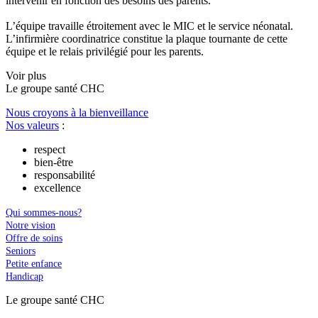
intervenir en fonction des besoins des parents.
L’équipe travaille étroitement avec le MIC et le service néonatal.
L’infirmière coordinatrice constitue la plaque tournante de cette
équipe et le relais privilégié pour les parents.
Voir plus
Le
g
roupe s
a
nté CHC
Nous croyons à la bienveillance
Nos valeurs
:
respect
bien-être
responsabilité
excellence
Qui sommes-nous?
Notre vision
Offre de soins
Seniors
Petite enfance
Handicap
Le
g
roupe s
a
nté CHC