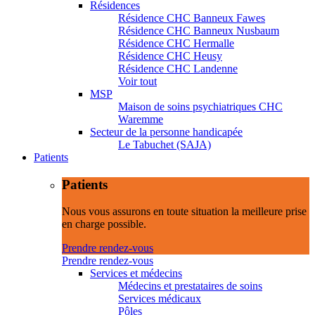
Résidences
Résidence CHC Banneux Fawes
Résidence CHC Banneux Nusbaum
Résidence CHC Hermalle
Résidence CHC Heusy
Résidence CHC Landenne
Voir tout
MSP
Maison de soins psychiatriques CHC
Waremme
Secteur de la personne handicapée
Le Tabuchet (SAJA)
Patients
Patients
Nous vous assurons en toute situation la meilleure prise
en charge possible.
Prendre rendez-vous
Prendre rendez-vous
Services et médecins
Médecins et prestataires de soins
Services médicaux
Pôles