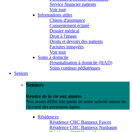
Service financier patients
Voir tout
Informations utiles
Chiens d'assistance
Consentement éclairé
Dossier médical
Droit à l'image
Droits et devoirs des patients
Factures impayées
Voir tout
Soins à domicile
Hospitalisation à domicile (HAD)
Soins continus pédiatriques
Seniors
Seniors
Rendre de la vie aux années
Nos avons défini une partie de notre activité autour de
l'accueil des personnes âgées.
Résidences
Résidence CHC Banneux Fawes
Résidence CHC Banneux Nusbaum