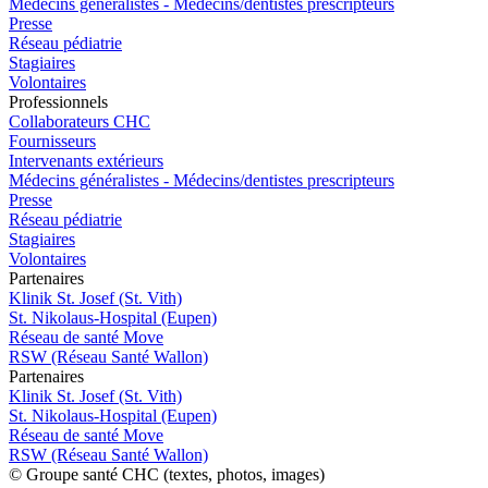
Médecins généralistes - Médecins/dentistes prescripteurs
Presse
Réseau pédiatrie
Stagiaires
Volontaires
Pro
f
essionn
e
ls
Collaborateurs CHC
Fournisseurs
Intervenants extérieurs
Médecins généralistes - Médecins/dentistes prescripteurs
Presse
Réseau pédiatrie
Stagiaires
Volontaires
P
a
rtenai
r
es
Klinik St. Josef (St. Vith)
St. Nikolaus-Hospital (Eupen)
Réseau de santé Move
RSW (Réseau Santé Wallon)
P
a
rtenai
r
es
Klinik St. Josef (St. Vith)
St. Nikolaus-Hospital (Eupen)
Réseau de santé Move
RSW (Réseau Santé Wallon)
© Groupe santé CHC (textes, photos, images)