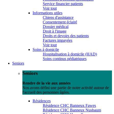
Service financier patients
Voir tout
Informations utiles
Chiens d'assistance
Consentement éclairé
Dossier médical
Droit à l'image
Droits et devoirs des patients
Factures impayées
Voir tout
Soins à domicile
Hospitalisation à domicile (HAD)
Soins continus pédiatriques
Seniors
Seniors
Rendre de la vie aux années
Nos avons défini une partie de notre activité autour de
l'accueil des personnes âgées.
Résidences
Résidence CHC Banneux Fawes
Résidence CHC Banneux Nusbaum