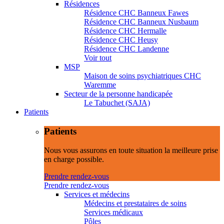
Résidences
Résidence CHC Banneux Fawes
Résidence CHC Banneux Nusbaum
Résidence CHC Hermalle
Résidence CHC Heusy
Résidence CHC Landenne
Voir tout
MSP
Maison de soins psychiatriques CHC
Waremme
Secteur de la personne handicapée
Le Tabuchet (SAJA)
Patients
Patients
Nous vous assurons en toute situation la meilleure prise
en charge possible.
Prendre rendez-vous
Prendre rendez-vous
Services et médecins
Médecins et prestataires de soins
Services médicaux
Pôles