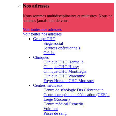
Nos adresses
Nous sommes multidisciplinaires et multisites. Nous ne
sommes jamais loin de vous.
Voir toutes nos adresses
Voir toutes nos adresses
Groupe CHC
Siège social
Services opérationnels
Crèche
Cliniques
Clinique CHC Hermalle
Clinique CHC Heusy
Clinique CHC MontLégia
Clinique CHC Waremme
Foyer Horizon CHC Moresnet
Centres médicaux
Centre de sénologie Drs Crèvecoeur
Centre européen de rééducation (CER) -
Liège (Rocourt)
Centre médical Remedis
Voir tout
Prises de sang