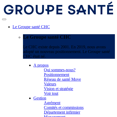
Le Groupe santé CHC
Le Groupe santé CHC
Le CHC existe depuis 2001. En 2019, nous avons
adopté un nouveau positionnement. Le Groupe santé
CHC était né.
A propos
Qui sommes-nous?
Positionnement
Réseau de santé Move
Valeurs
Vision et stratégie
Voir tout
Gestion
Agrément
Comités et commissions
Département infirmier
Management