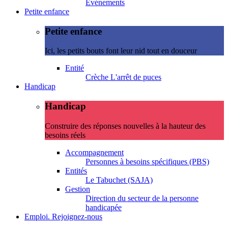
Evénements
Petite enfance
Petite enfance
Ici, les petits bouts font leur nid tout en douceur
Entité
Crèche L'arrêt de puces
Handicap
Handicap
Construire des réponses nouvelles à la hauteur des
besoins réels
Accompagnement
Personnes à besoins spécifiques (PBS)
Entités
Le Tabuchet (SAJA)
Gestion
Direction du secteur de la personne
handicapée
Emploi. Rejoignez-nous