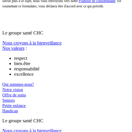
savoir plus à ce sujet, nous vous renvoyons vers notre
Politique de confidentialité
. En
soumettant ce formulaire, vous déclarez être d'accord avec ce qui précède.
Le
g
roupe s
a
nté CHC
Nous croyons à la bienveillance
Nos valeurs
:
respect
bien-être
responsabilité
excellence
Qui sommes-nous?
Notre vision
Offre de soins
Seniors
Petite enfance
Handicap
Le
g
roupe s
a
nté CHC
Nous croyons à la bienveillance