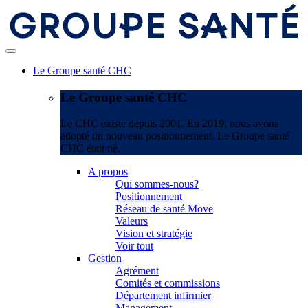
Le Groupe santé CHC
Le Groupe santé CHC
Le CHC existe depuis 2001. En 2019, nous avons
adopté un nouveau positionnement. Le Groupe santé
CHC était né.
A propos
Qui sommes-nous?
Positionnement
Réseau de santé Move
Valeurs
Vision et stratégie
Voir tout
Gestion
Agrément
Comités et commissions
Département infirmier
Management