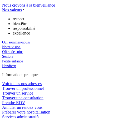
Nous croyons à la bienveillance
Nos valeurs
:
respect
bien-être
responsabilité
excellence
Qui sommes-nous?
Notre vision
Offre de soins
Seniors
Petite enfance
Handicap
In
f
ormations pra
t
iques
Voir toutes nos adresses
Trouver un professionnel
Trouver un service
Trouver une consultation
Prendre RDV
Annuler un rendez-vous
Préparer votre hospitalisation
Services administratifs