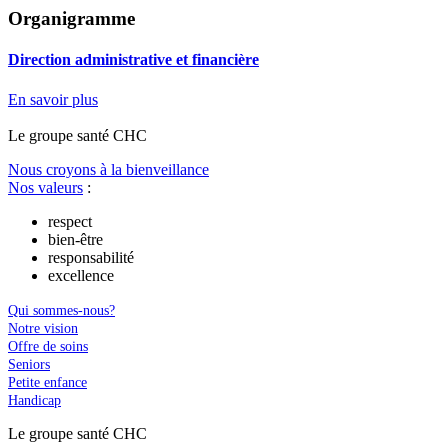
Organigramme
Direction administrative et financière
En savoir plus
Le
g
roupe s
a
nté CHC
Nous croyons à la bienveillance
Nos valeurs
:
respect
bien-être
responsabilité
excellence
Qui sommes-nous?
Notre vision
Offre de soins
Seniors
Petite enfance
Handicap
Le
g
roupe s
a
nté CHC