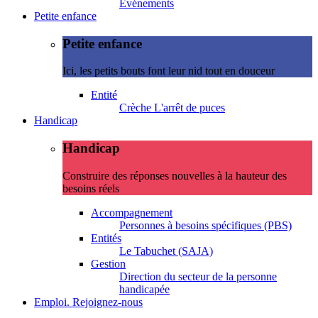
Evénements
Petite enfance
Petite enfance
Ici, les petits bouts font leur nid tout en douceur
Entité
Crèche L'arrêt de puces
Handicap
Handicap
Construire des réponses nouvelles à la hauteur des
besoins réels
Accompagnement
Personnes à besoins spécifiques (PBS)
Entités
Le Tabuchet (SAJA)
Gestion
Direction du secteur de la personne
handicapée
Emploi. Rejoignez-nous