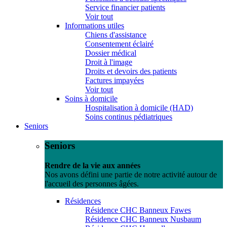
Service financier patients
Voir tout
Informations utiles
Chiens d'assistance
Consentement éclairé
Dossier médical
Droit à l'image
Droits et devoirs des patients
Factures impayées
Voir tout
Soins à domicile
Hospitalisation à domicile (HAD)
Soins continus pédiatriques
Seniors
Seniors
Rendre de la vie aux années
Nos avons défini une partie de notre activité autour de
l'accueil des personnes âgées.
Résidences
Résidence CHC Banneux Fawes
Résidence CHC Banneux Nusbaum