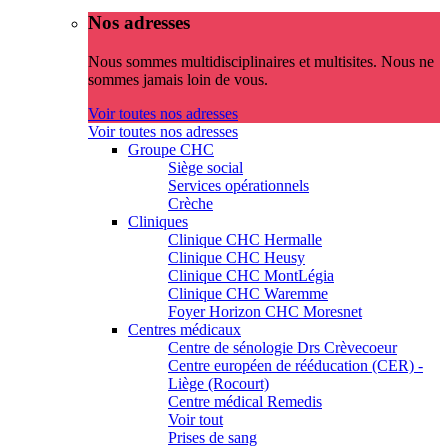
Nos adresses
Nous sommes multidisciplinaires et multisites. Nous ne
sommes jamais loin de vous.
Voir toutes nos adresses
Voir toutes nos adresses
Groupe CHC
Siège social
Services opérationnels
Crèche
Cliniques
Clinique CHC Hermalle
Clinique CHC Heusy
Clinique CHC MontLégia
Clinique CHC Waremme
Foyer Horizon CHC Moresnet
Centres médicaux
Centre de sénologie Drs Crèvecoeur
Centre européen de rééducation (CER) -
Liège (Rocourt)
Centre médical Remedis
Voir tout
Prises de sang