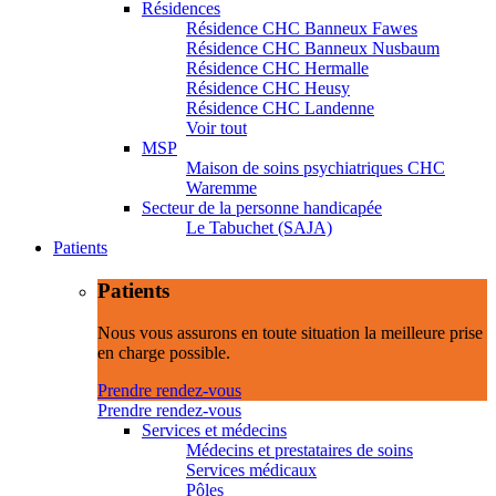
Résidences
Résidence CHC Banneux Fawes
Résidence CHC Banneux Nusbaum
Résidence CHC Hermalle
Résidence CHC Heusy
Résidence CHC Landenne
Voir tout
MSP
Maison de soins psychiatriques CHC
Waremme
Secteur de la personne handicapée
Le Tabuchet (SAJA)
Patients
Patients
Nous vous assurons en toute situation la meilleure prise
en charge possible.
Prendre rendez-vous
Prendre rendez-vous
Services et médecins
Médecins et prestataires de soins
Services médicaux
Pôles