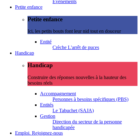
Evénements
Petite enfance
Petite enfance
Ici, les petits bouts font leur nid tout en douceur
Entité
Crèche L'arrêt de puces
Handicap
Handicap
Construire des réponses nouvelles à la hauteur des
besoins réels
Accompagnement
Personnes à besoins spécifiques (PBS)
Entités
Le Tabuchet (SAJA)
Gestion
Direction du secteur de la personne
handicapée
Emploi. Rejoignez-nous