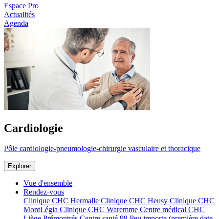
Espace Pro
Actualités
Agenda
Cardiologie
Pôle cardiologie-pneumologie-chirurgie vasculaire et thoracique
Explorer
Vue d'ensemble
Rendez-vous
Clinique CHC Hermalle
Clinique CHC Heusy
Clinique CHC
MontLégia
Clinique CHC Waremme
Centre médical CHC
Liège Prémontrés
Centre santé 98
Peu importe (première date