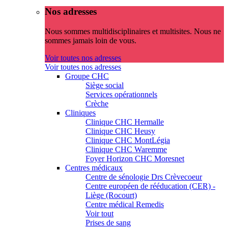
Nos adresses
Nous sommes multidisciplinaires et multisites. Nous ne
sommes jamais loin de vous.
Voir toutes nos adresses
Voir toutes nos adresses
Groupe CHC
Siège social
Services opérationnels
Crèche
Cliniques
Clinique CHC Hermalle
Clinique CHC Heusy
Clinique CHC MontLégia
Clinique CHC Waremme
Foyer Horizon CHC Moresnet
Centres médicaux
Centre de sénologie Drs Crèvecoeur
Centre européen de rééducation (CER) -
Liège (Rocourt)
Centre médical Remedis
Voir tout
Prises de sang