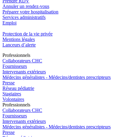
Prendre RDV
Annuler un rendez-vous
Préparer votre hospitalisation
Services administratifs
Emploi​
Protection de la vie privée
Mentions légales
Lanceurs d’alerte
Pro
f
essionn
e
ls
Collaborateurs CHC
Fournisseurs
Intervenants extérieurs
Médecins généralistes - Médecins/dentistes prescripteurs
Presse
Réseau pédiatrie
Stagiaires
Volontaires
Pro
f
essionn
e
ls
Collaborateurs CHC
Fournisseurs
Intervenants extérieurs
Médecins généralistes - Médecins/dentistes prescripteurs
Presse