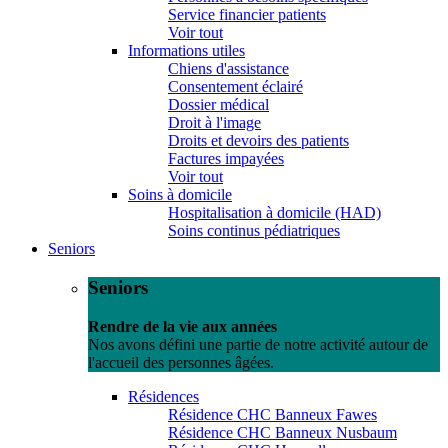
Service financier patients
Voir tout
Informations utiles
Chiens d'assistance
Consentement éclairé
Dossier médical
Droit à l'image
Droits et devoirs des patients
Factures impayées
Voir tout
Soins à domicile
Hospitalisation à domicile (HAD)
Soins continus pédiatriques
Seniors
Seniors
Rendre de la vie aux années
Nos avons défini une partie de notre activité autour de
l'accueil des personnes âgées.
Résidences
Résidence CHC Banneux Fawes
Résidence CHC Banneux Nusbaum