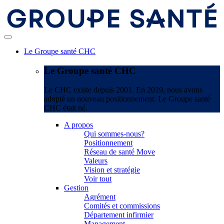
Le Groupe santé CHC
Le Groupe santé CHC
Le CHC existe depuis 2001. En 2019, nous avons
adopté un nouveau positionnement. Le Groupe santé
CHC était né.
A propos
Qui sommes-nous?
Positionnement
Réseau de santé Move
Valeurs
Vision et stratégie
Voir tout
Gestion
Agrément
Comités et commissions
Département infirmier
Management