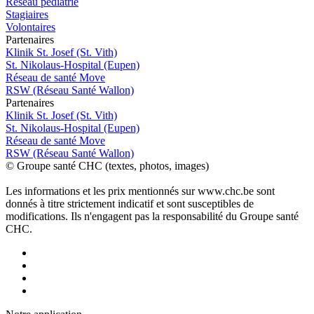
Réseau pédiatrie
Stagiaires
Volontaires
P
a
rtenai
r
es
Klinik St. Josef (St. Vith)
St. Nikolaus-Hospital (Eupen)
Réseau de santé Move
RSW (Réseau Santé Wallon)
P
a
rtenai
r
es
Klinik St. Josef (St. Vith)
St. Nikolaus-Hospital (Eupen)
Réseau de santé Move
RSW (Réseau Santé Wallon)
© Groupe santé CHC (textes, photos, images)
Les informations et les prix mentionnés sur www.chc.be sont
donnés à titre strictement indicatif et sont susceptibles de
modifications. Ils n'engagent pas la responsabilité du Groupe santé
CHC.