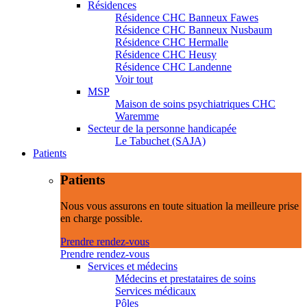
Résidences
Résidence CHC Banneux Fawes
Résidence CHC Banneux Nusbaum
Résidence CHC Hermalle
Résidence CHC Heusy
Résidence CHC Landenne
Voir tout
MSP
Maison de soins psychiatriques CHC
Waremme
Secteur de la personne handicapée
Le Tabuchet (SAJA)
Patients
Patients
Nous vous assurons en toute situation la meilleure prise
en charge possible.
Prendre rendez-vous
Prendre rendez-vous
Services et médecins
Médecins et prestataires de soins
Services médicaux
Pôles