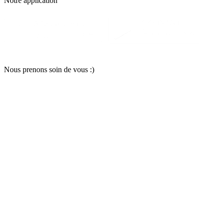
Notre applic
a
tion
Nous pr
e
nons soin
d
e vous :)