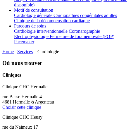
disponible)
Motif de consultation
Cardiologie générale
Cardiopathies congénitales adultes
Clinique de la décompensation cardiaque
Parcours de soins
Cardiologie interventionnelle
Coronarographie
Electrophysiologie
Fermeture de foramen ovale (FOP)
Pacemaker
Home
Services
Cardiologie
Où nous trouver
Cliniques
Clinique CHC Hermalle
rue Basse Hermalle 4
4681 Hermalle /s Argenteau
Choisir cette clinique
Clinique CHC Heusy
rue du Naimeux 17