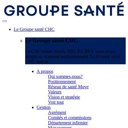
Le Groupe santé CHC
Le Groupe santé CHC
Le CHC existe depuis 2001. En 2019, nous avons
adopté un nouveau positionnement. Le Groupe santé
CHC était né.
A propos
Qui sommes-nous?
Positionnement
Réseau de santé Move
Valeurs
Vision et stratégie
Voir tout
Gestion
Agrément
Comités et commissions
Département infirmier
Management