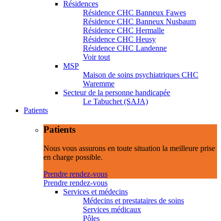
Résidences
Résidence CHC Banneux Fawes
Résidence CHC Banneux Nusbaum
Résidence CHC Hermalle
Résidence CHC Heusy
Résidence CHC Landenne
Voir tout
MSP
Maison de soins psychiatriques CHC
Waremme
Secteur de la personne handicapée
Le Tabuchet (SAJA)
Patients
Patients
Nous vous assurons en toute situation la meilleure prise
en charge possible.
Prendre rendez-vous
Prendre rendez-vous
Services et médecins
Médecins et prestataires de soins
Services médicaux
Pôles