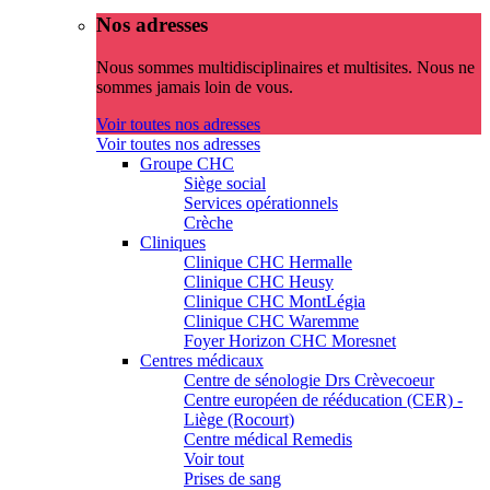
Nos adresses
Nous sommes multidisciplinaires et multisites. Nous ne
sommes jamais loin de vous.
Voir toutes nos adresses
Voir toutes nos adresses
Groupe CHC
Siège social
Services opérationnels
Crèche
Cliniques
Clinique CHC Hermalle
Clinique CHC Heusy
Clinique CHC MontLégia
Clinique CHC Waremme
Foyer Horizon CHC Moresnet
Centres médicaux
Centre de sénologie Drs Crèvecoeur
Centre européen de rééducation (CER) -
Liège (Rocourt)
Centre médical Remedis
Voir tout
Prises de sang