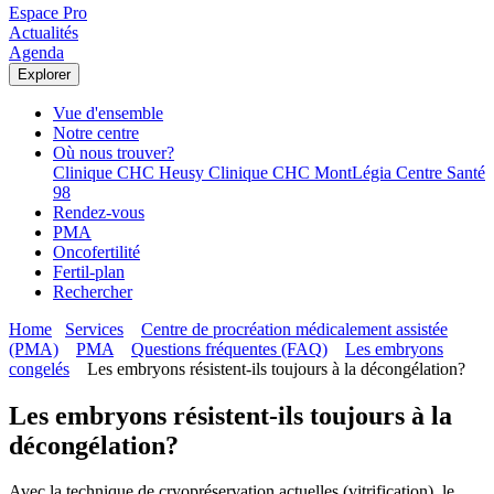
Espace Pro
Actualités
Agenda
Explorer
Vue d'ensemble
Notre centre
Où nous trouver?
Clinique CHC Heusy
Clinique CHC MontLégia
Centre Santé
98
Rendez-vous
PMA
Oncofertilité
Fertil-plan
Rechercher
Home
Services
Centre de procréation médicalement assistée
(PMA)
PMA
Questions fréquentes (FAQ)
Les embryons
congelés
Les embryons résistent-ils toujours à la décongélation?
Les embryons résistent-ils toujours à la
décongélation?
Avec la technique de cryopréservation actuelles (vitrification), le