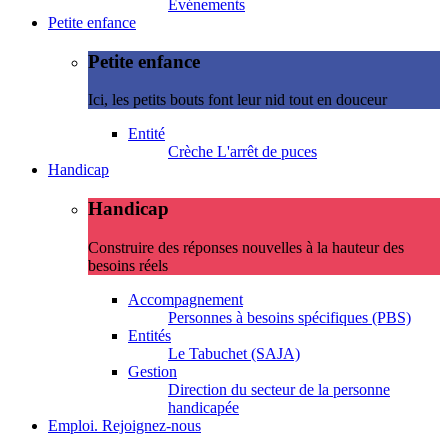
Evénements
Petite enfance
Petite enfance
Ici, les petits bouts font leur nid tout en douceur
Entité
Crèche L'arrêt de puces
Handicap
Handicap
Construire des réponses nouvelles à la hauteur des
besoins réels
Accompagnement
Personnes à besoins spécifiques (PBS)
Entités
Le Tabuchet (SAJA)
Gestion
Direction du secteur de la personne
handicapée
Emploi. Rejoignez-nous