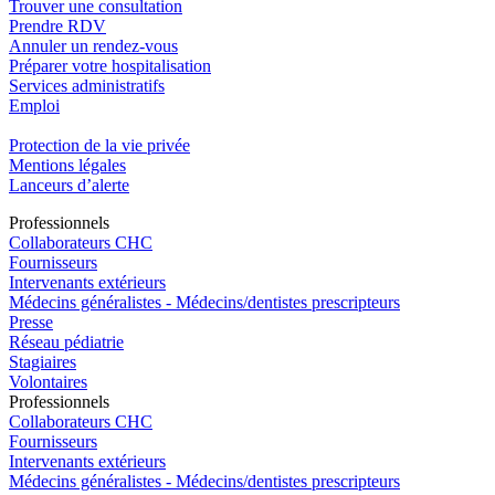
Trouver une consultation
Prendre RDV
Annuler un rendez-vous
Préparer votre hospitalisation
Services administratifs
Emploi​
Protection de la vie privée
Mentions légales
Lanceurs d’alerte
Pro
f
essionn
e
ls
Collaborateurs CHC
Fournisseurs
Intervenants extérieurs
Médecins généralistes - Médecins/dentistes prescripteurs
Presse
Réseau pédiatrie
Stagiaires
Volontaires
Pro
f
essionn
e
ls
Collaborateurs CHC
Fournisseurs
Intervenants extérieurs
Médecins généralistes - Médecins/dentistes prescripteurs