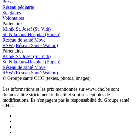
Presse
Réseau pédiatrie
Stagiaires
Volontaires
P
a
rtenai
r
es
Klinik St. Josef (St. Vith)
St. Nikolaus-Hospital (Eupen)
Réseau de santé Move
RSW (Réseau Santé Wallon)
P
a
rtenai
r
es
Klinik St. Josef (St. Vith)
St. Nikolaus-Hospital (Eupen)
Réseau de santé Move
RSW (Réseau Santé Wallon)
© Groupe santé CHC (textes, photos, images)
Les informations et les prix mentionnés sur www.chc.be sont
donnés à titre strictement indicatif et sont susceptibles de
modifications. Ils n'engagent pas la responsabilité du Groupe santé
CHC.