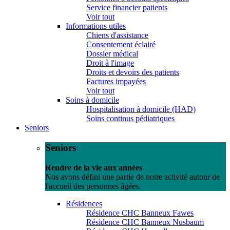
Service financier patients
Voir tout
Informations utiles
Chiens d'assistance
Consentement éclairé
Dossier médical
Droit à l'image
Droits et devoirs des patients
Factures impayées
Voir tout
Soins à domicile
Hospitalisation à domicile (HAD)
Soins continus pédiatriques
Seniors
Seniors
Rendre de la vie aux années
Nos avons défini une partie de notre activité autour de
l'accueil des personnes âgées.
Résidences
Résidence CHC Banneux Fawes
Résidence CHC Banneux Nusbaum