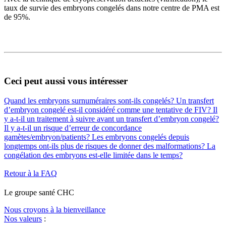
taux de survie des embryons congelés dans notre centre de PMA est
de 95%.
Ceci peut aussi vous intéresser
Quand les embryons surnuméraires sont-ils congelés?
Un transfert
d’embryon congelé est-il considéré comme une tentative de FIV?
Il
y a-t-il un traitement à suivre avant un transfert d’embryon congelé?
Il y a-t-il un risque d’erreur de concordance
gamètes/embryon/patients?
Les embryons congelés depuis
longtemps ont-ils plus de risques de donner des malformations?
La
congélation des embryons est-elle limitée dans le temps?
Retour à la FAQ
Le
g
roupe s
a
nté CHC
Nous croyons à la bienveillance
Nos valeurs
: