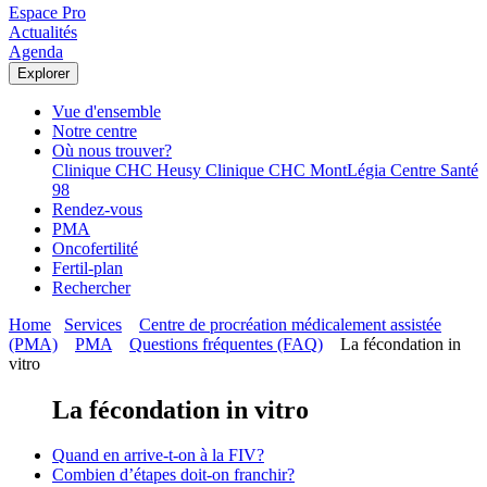
Espace Pro
Actualités
Agenda
Explorer
Vue d'ensemble
Notre centre
Où nous trouver?
Clinique CHC Heusy
Clinique CHC MontLégia
Centre Santé
98
Rendez-vous
PMA
Oncofertilité
Fertil-plan
Rechercher
Home
Services
Centre de procréation médicalement assistée
(PMA)
PMA
Questions fréquentes (FAQ)
La fécondation in
vitro
La fécondation in vitro
Quand en arrive-t-on à la FIV?
Combien d’étapes doit-on franchir?