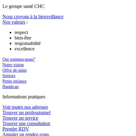
Le
g
roupe s
a
nté CHC
Nous croyons à la bienveillance
Nos valeurs
:
respect
bien-être
responsabilité
excellence
Qui sommes-nous?
Notre vision
Offre de soins
Seniors
Petite enfance
Handicap
In
f
ormations pra
t
iques
Voir toutes nos adresses
Trouver un professionnel
Trouver un service
Trouver une consultation
Prendre RDV
Annuler un rendez-vous