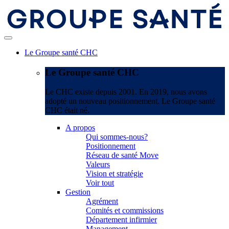
Le Groupe santé CHC
Le Groupe santé CHC
Le CHC existe depuis 2001. En 2019, nous avons
adopté un nouveau positionnement. Le Groupe santé
CHC était né.
A propos
Qui sommes-nous?
Positionnement
Réseau de santé Move
Valeurs
Vision et stratégie
Voir tout
Gestion
Agrément
Comités et commissions
Département infirmier
Management