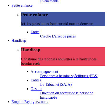
Evénements
Petite enfance
Petite enfance
Ici, les petits bouts font leur nid tout en douceur
Entité
Crèche L'arrêt de puces
Handicap
Handicap
Construire des réponses nouvelles à la hauteur des
besoins réels
Accompagnement
Personnes à besoins spécifiques (PBS)
Entités
Le Tabuchet (SAJA)
Gestion
Direction du secteur de la personne
handicapée
Emploi. Rejoignez-nous