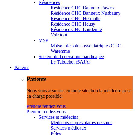
Résidences
Résidence CHC Banneux Fawes
Résidence CHC Banneux Nusbaum
Résidence CHC Hermalle
Résidence CHC Heusy
Résidence CHC Landenne
Voir tout
MSP
Maison de soins psychiatriques CHC
Waremme
Secteur de la personne handicapée
Le Tabuchet (SAJA)
Patients
Patients
Nous vous assurons en toute situation la meilleure prise
en charge possible.
Prendre rendez-vous
Prendre rendez-vous
Services et médecins
Médecins et prestataires de soins
Services médicaux
Pôles