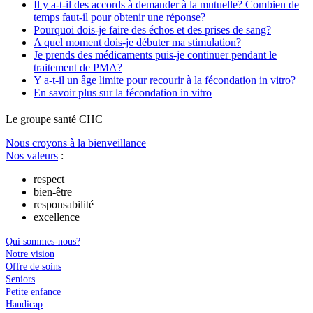
Il y a-t-il des accords à demander à la mutuelle? Combien de
temps faut-il pour obtenir une réponse?
Pourquoi dois-je faire des échos et des prises de sang?
A quel moment dois-je débuter ma stimulation?
Je prends des médicaments puis-je continuer pendant le
traitement de PMA?
Y a-t-il un âge limite pour recourir à la fécondation in vitro?
En savoir plus sur la fécondation in vitro
Le
g
roupe s
a
nté CHC
Nous croyons à la bienveillance
Nos valeurs
:
respect
bien-être
responsabilité
excellence
Qui sommes-nous?
Notre vision
Offre de soins
Seniors
Petite enfance
Handicap