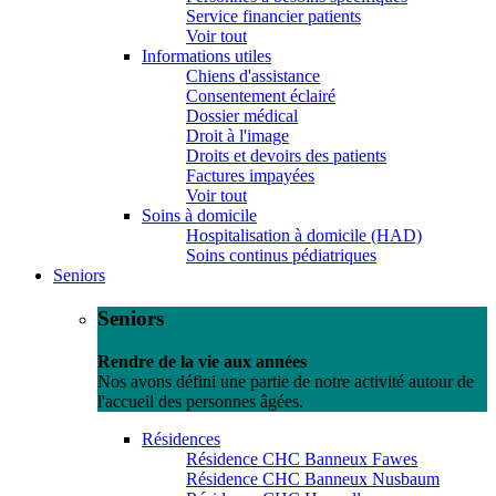
Service financier patients
Voir tout
Informations utiles
Chiens d'assistance
Consentement éclairé
Dossier médical
Droit à l'image
Droits et devoirs des patients
Factures impayées
Voir tout
Soins à domicile
Hospitalisation à domicile (HAD)
Soins continus pédiatriques
Seniors
Seniors
Rendre de la vie aux années
Nos avons défini une partie de notre activité autour de
l'accueil des personnes âgées.
Résidences
Résidence CHC Banneux Fawes
Résidence CHC Banneux Nusbaum