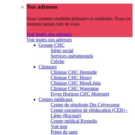
Nos adresses
Nous sommes multidisciplinaires et multisites. Nous ne
sommes jamais loin de vous.
Voir toutes nos adresses
Voir toutes nos adresses
Groupe CHC
Siège social
Services opérationnels
Crèche
Cliniques
Clinique CHC Hermalle
Clinique CHC Heusy
Clinique CHC MontLégia
Clinique CHC Waremme
Foyer Horizon CHC Moresnet
Centres médicaux
Centre de sénologie Drs Crèvecoeur
Centre européen de rééducation (CER) -
Liège (Rocourt)
Centre médical Remedis
Voir tout
Prises de sang