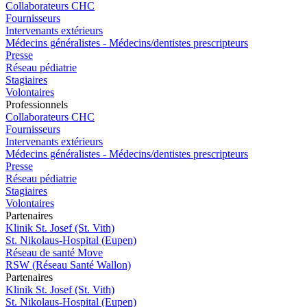
Collaborateurs CHC
Fournisseurs
Intervenants extérieurs
Médecins généralistes - Médecins/dentistes prescripteurs
Presse
Réseau pédiatrie
Stagiaires
Volontaires
Pro
f
essionn
e
ls
Collaborateurs CHC
Fournisseurs
Intervenants extérieurs
Médecins généralistes - Médecins/dentistes prescripteurs
Presse
Réseau pédiatrie
Stagiaires
Volontaires
P
a
rtenai
r
es
Klinik St. Josef (St. Vith)
St. Nikolaus-Hospital (Eupen)
Réseau de santé Move
RSW (Réseau Santé Wallon)
P
a
rtenai
r
es
Klinik St. Josef (St. Vith)
St. Nikolaus-Hospital (Eupen)