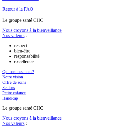
Retour à la FAQ
Le
g
roupe s
a
nté CHC
Nous croyons à la bienveillance
Nos valeurs
:
respect
bien-être
responsabilité
excellence
Qui sommes-nous?
Notre vision
Offre de soins
Seniors
Petite enfance
Handicap
Le
g
roupe s
a
nté CHC
Nous croyons à la bienveillance
Nos valeurs
: