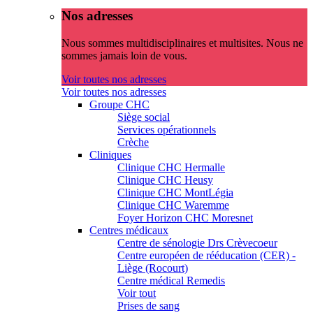
Nos adresses
Nous sommes multidisciplinaires et multisites. Nous ne
sommes jamais loin de vous.
Voir toutes nos adresses
Voir toutes nos adresses
Groupe CHC
Siège social
Services opérationnels
Crèche
Cliniques
Clinique CHC Hermalle
Clinique CHC Heusy
Clinique CHC MontLégia
Clinique CHC Waremme
Foyer Horizon CHC Moresnet
Centres médicaux
Centre de sénologie Drs Crèvecoeur
Centre européen de rééducation (CER) -
Liège (Rocourt)
Centre médical Remedis
Voir tout
Prises de sang