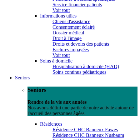
Service financier patients
Voir tout
Informations utiles
Chiens d'assistance
Consentement éclairé
Dossier médical
Droit à l'image
Droits et devoirs des patients
Factures impayées
Voir tout
Soins à domicile
Hospitalisation à domicile (HAD)
Soins continus pédiatriques
Seniors
Seniors
Rendre de la vie aux années
Nos avons défini une partie de notre activité autour de
l'accueil des personnes âgées.
Résidences
Résidence CHC Banneux Fawes
Résidence CHC Banneux Nusbaum