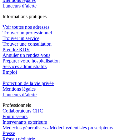
Mentions légales
Lanceurs d’alerte
In
f
ormations pra
t
iques
Voir toutes nos adresses
Trouver un professionnel
Trouver un service
Trouver une consultation
Prendre RDV
Annuler un rendez-vous
Préparer votre hospitalisation
Services administratifs
Emploi​
Protection de la vie privée
Mentions légales
Lanceurs d’alerte
Pro
f
essionn
e
ls
Collaborateurs CHC
Fournisseurs
Intervenants extérieurs
Médecins généralistes - Médecins/dentistes prescripteurs
Presse
Réseau pédiatrie