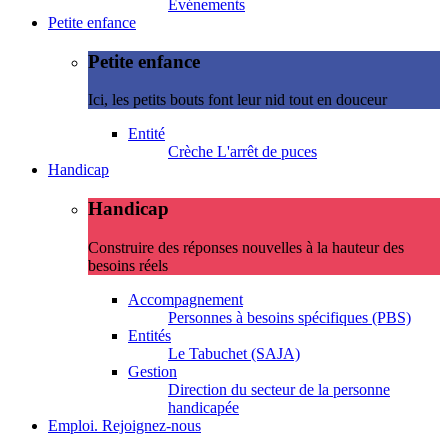
Evénements
Petite enfance
Petite enfance
Ici, les petits bouts font leur nid tout en douceur
Entité
Crèche L'arrêt de puces
Handicap
Handicap
Construire des réponses nouvelles à la hauteur des
besoins réels
Accompagnement
Personnes à besoins spécifiques (PBS)
Entités
Le Tabuchet (SAJA)
Gestion
Direction du secteur de la personne
handicapée
Emploi. Rejoignez-nous