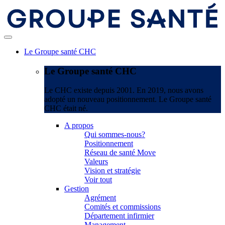
Le Groupe santé CHC
Le Groupe santé CHC
Le CHC existe depuis 2001. En 2019, nous avons
adopté un nouveau positionnement. Le Groupe santé
CHC était né.
A propos
Qui sommes-nous?
Positionnement
Réseau de santé Move
Valeurs
Vision et stratégie
Voir tout
Gestion
Agrément
Comités et commissions
Département infirmier
Management