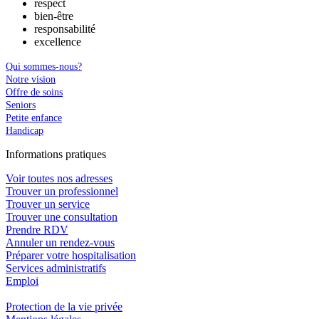
respect
bien-être
responsabilité
excellence
Qui sommes-nous?
Notre vision
Offre de soins
Seniors
Petite enfance
Handicap
In
f
ormations pra
t
iques
Voir toutes nos adresses
Trouver un professionnel
Trouver un service
Trouver une consultation
Prendre RDV
Annuler un rendez-vous
Préparer votre hospitalisation
Services administratifs
Emploi​
Protection de la vie privée