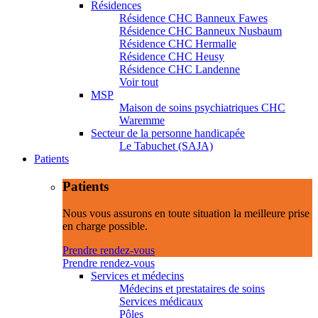
Résidences
Résidence CHC Banneux Fawes
Résidence CHC Banneux Nusbaum
Résidence CHC Hermalle
Résidence CHC Heusy
Résidence CHC Landenne
Voir tout
MSP
Maison de soins psychiatriques CHC
Waremme
Secteur de la personne handicapée
Le Tabuchet (SAJA)
Patients
Patients
Nous vous assurons en toute situation la meilleure prise
en charge possible.
Prendre rendez-vous
Prendre rendez-vous
Services et médecins
Médecins et prestataires de soins
Services médicaux
Pôles