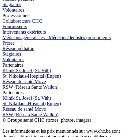
Stagiaires
Volontaires
Pro
f
essionn
e
ls
Collaborateurs CHC
Fournisseurs
Intervenants extérieurs
Médecins généralistes - Médecins/dentistes prescripteurs
Presse
Réseau pédiatrie
Stagiaires
Volontaires
P
a
rtenai
r
es
Klinik St. Josef (St. Vith)
St. Nikolaus-Hospital (Eupen)
Réseau de santé Move
RSW (Réseau Santé Wallon)
P
a
rtenai
r
es
Klinik St. Josef (St. Vith)
St. Nikolaus-Hospital (Eupen)
Réseau de santé Move
RSW (Réseau Santé Wallon)
© Groupe santé CHC (textes, photos, images)
Les informations et les prix mentionnés sur www.chc.be sont
donnés à titre strictement indicatif et sont susceptibles de