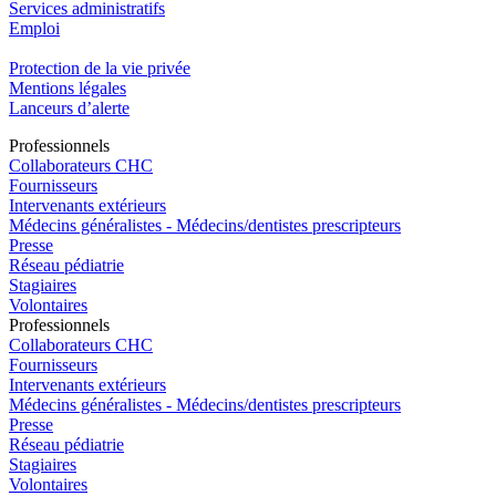
Services administratifs
Emploi​
Protection de la vie privée
Mentions légales
Lanceurs d’alerte
Pro
f
essionn
e
ls
Collaborateurs CHC
Fournisseurs
Intervenants extérieurs
Médecins généralistes - Médecins/dentistes prescripteurs
Presse
Réseau pédiatrie
Stagiaires
Volontaires
Pro
f
essionn
e
ls
Collaborateurs CHC
Fournisseurs
Intervenants extérieurs
Médecins généralistes - Médecins/dentistes prescripteurs
Presse
Réseau pédiatrie
Stagiaires
Volontaires