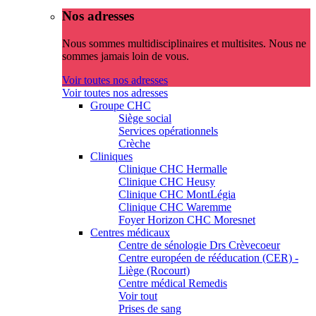
Nos adresses
Nous sommes multidisciplinaires et multisites. Nous ne
sommes jamais loin de vous.
Voir toutes nos adresses
Voir toutes nos adresses
Groupe CHC
Siège social
Services opérationnels
Crèche
Cliniques
Clinique CHC Hermalle
Clinique CHC Heusy
Clinique CHC MontLégia
Clinique CHC Waremme
Foyer Horizon CHC Moresnet
Centres médicaux
Centre de sénologie Drs Crèvecoeur
Centre européen de rééducation (CER) -
Liège (Rocourt)
Centre médical Remedis
Voir tout
Prises de sang