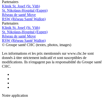
P
a
rtenai
r
es
Klinik St. Josef (St. Vith)
St. Nikolaus-Hospital (Eupen)
Réseau de santé Move
RSW (Réseau Santé Wallon)
P
a
rtenai
r
es
Klinik St. Josef (St. Vith)
St. Nikolaus-Hospital (Eupen)
Réseau de santé Move
RSW (Réseau Santé Wallon)
© Groupe santé CHC (textes, photos, images)
Les informations et les prix mentionnés sur www.chc.be sont
donnés à titre strictement indicatif et sont susceptibles de
modifications. Ils n'engagent pas la responsabilité du Groupe santé
CHC.
Notre applic
a
tion