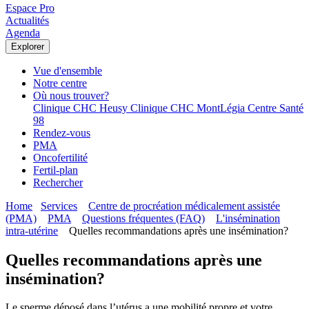
Espace Pro
Actualités
Agenda
Explorer
Vue d'ensemble
Notre centre
Où nous trouver?
Clinique CHC Heusy
Clinique CHC MontLégia
Centre Santé
98
Rendez-vous
PMA
Oncofertilité
Fertil-plan
Rechercher
Home
Services
Centre de procréation médicalement assistée
(PMA)
PMA
Questions fréquentes (FAQ)
L'insémination
intra-utérine
Quelles recommandations après une insémination?
Quelles recommandations après une
insémination?
Le sperme déposé dans l’utérus a une mobilité propre et votre