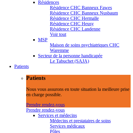
Résidences
Résidence CHC Banneux Fawes
Résidence CHC Banneux Nusbaum
Résidence CHC Hermalle
Résidence CHC Heusy
Résidence CHC Landenne
Voir tout
MSP
Maison de soins psychiatriques CHC
Waremme
Secteur de la personne handicapée
Le Tabuchet (SAJA)
Patients
Patients
Nous vous assurons en toute situation la meilleure prise
en charge possible.
Prendre rendez-vous
Prendre rendez-vous
Services et médecins
Médecins et prestataires de soins
Services médicaux
Pôles