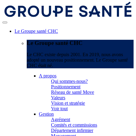
Le Groupe santé CHC
Le Groupe santé CHC
Le CHC existe depuis 2001. En 2019, nous avons
adopté un nouveau positionnement. Le Groupe santé
CHC était né.
A propos
Qui sommes-nous?
Positionnement
Réseau de santé Move
Valeurs
Vision et stratégie
Voir tout
Gestion
Agrément
Comités et commissions
Département infirmier
Management