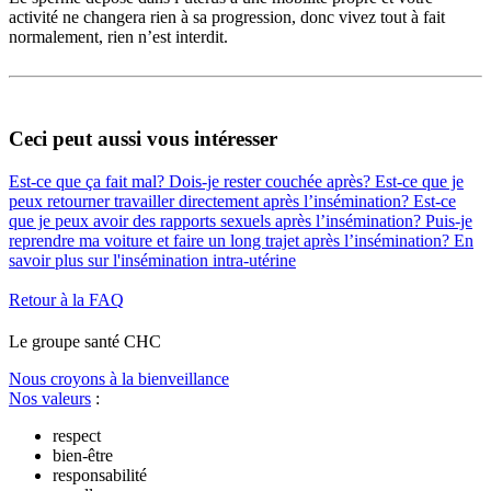
activité ne changera rien à sa progression, donc vivez tout à fait
normalement, rien n’est interdit.
Ceci peut aussi vous intéresser
Est-ce que ça fait mal?
Dois-je rester couchée après?
Est-ce que je
peux retourner travailler directement après l’insémination?
Est-ce
que je peux avoir des rapports sexuels après l’insémination?
Puis-je
reprendre ma voiture et faire un long trajet après l’insémination?
En
savoir plus sur l'insémination intra-utérine
Retour à la FAQ
Le
g
roupe s
a
nté CHC
Nous croyons à la bienveillance
Nos valeurs
:
respect
bien-être
responsabilité