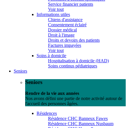
Service financier patients
Voir tout
Informations utiles
Chiens d'assistance
Consentement éclairé
Dossier médical
Droit à l'image
Droits et devoirs des patients
Factures impayées
Voir tout
Soins à domicile
Hospitalisation à domicile (HAD)
Soins continus pédiatriques
Seniors
Seniors
Rendre de la vie aux années
Nos avons défini une partie de notre activité autour de
l'accueil des personnes âgées.
Résidences
Résidence CHC Banneux Fawes
Résidence CHC Banneux Nusbaum