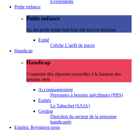
Evénements
Petite enfance
Petite enfance
Ici, les petits bouts font leur nid tout en douceur
Entité
Crèche L'arrêt de puces
Handicap
Handicap
Construire des réponses nouvelles à la hauteur des
besoins réels
Accompagnement
Personnes à besoins spécifiques (PBS)
Entités
Le Tabuchet (SAJA)
Gestion
Direction du secteur de la personne
handicapée
Emploi. Rejoignez-nous