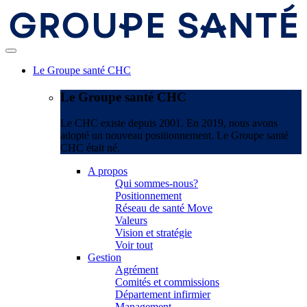
Le Groupe santé CHC
Le Groupe santé CHC
Le CHC existe depuis 2001. En 2019, nous avons
adopté un nouveau positionnement. Le Groupe santé
CHC était né.
A propos
Qui sommes-nous?
Positionnement
Réseau de santé Move
Valeurs
Vision et stratégie
Voir tout
Gestion
Agrément
Comités et commissions
Département infirmier
Management