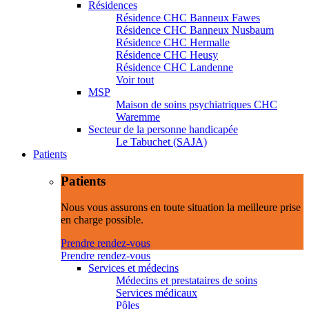
Résidences
Résidence CHC Banneux Fawes
Résidence CHC Banneux Nusbaum
Résidence CHC Hermalle
Résidence CHC Heusy
Résidence CHC Landenne
Voir tout
MSP
Maison de soins psychiatriques CHC
Waremme
Secteur de la personne handicapée
Le Tabuchet (SAJA)
Patients
Patients
Nous vous assurons en toute situation la meilleure prise
en charge possible.
Prendre rendez-vous
Prendre rendez-vous
Services et médecins
Médecins et prestataires de soins
Services médicaux
Pôles