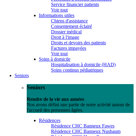
Service financier patients
Voir tout
Informations utiles
Chiens d'assistance
Consentement éclairé
Dossier médical
Droit à l'image
Droits et devoirs des patients
Factures impayées
Voir tout
Soins à domicile
Hospitalisation à domicile (HAD)
Soins continus pédiatriques
Seniors
Seniors
Rendre de la vie aux années
Nos avons défini une partie de notre activité autour de
l'accueil des personnes âgées.
Résidences
Résidence CHC Banneux Fawes
Résidence CHC Banneux Nusbaum