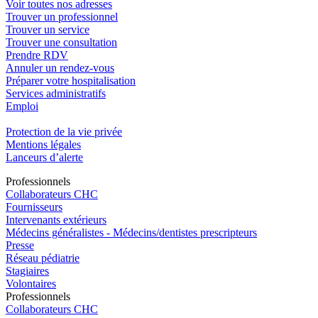
Voir toutes nos adresses
Trouver un professionnel
Trouver un service
Trouver une consultation
Prendre RDV
Annuler un rendez-vous
Préparer votre hospitalisation
Services administratifs
Emploi​
Protection de la vie privée
Mentions légales
Lanceurs d’alerte
Pro
f
essionn
e
ls
Collaborateurs CHC
Fournisseurs
Intervenants extérieurs
Médecins généralistes - Médecins/dentistes prescripteurs
Presse
Réseau pédiatrie
Stagiaires
Volontaires
Pro
f
essionn
e
ls
Collaborateurs CHC