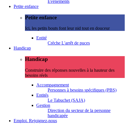
Evénements
Petite enfance
Petite enfance
Ici, les petits bouts font leur nid tout en douceur
Entité
Crèche L'arrêt de puces
Handicap
Handicap
Construire des réponses nouvelles à la hauteur des
besoins réels
Accompagnement
Personnes à besoins spécifiques (PBS)
Entités
Le Tabuchet (SAJA)
Gestion
Direction du secteur de la personne
handicapée
Emploi. Rejoignez-nous