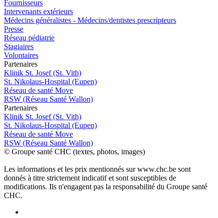
Fournisseurs
Intervenants extérieurs
Médecins généralistes - Médecins/dentistes prescripteurs
Presse
Réseau pédiatrie
Stagiaires
Volontaires
P
a
rtenai
r
es
Klinik St. Josef (St. Vith)
St. Nikolaus-Hospital (Eupen)
Réseau de santé Move
RSW (Réseau Santé Wallon)
P
a
rtenai
r
es
Klinik St. Josef (St. Vith)
St. Nikolaus-Hospital (Eupen)
Réseau de santé Move
RSW (Réseau Santé Wallon)
© Groupe santé CHC (textes, photos, images)
Les informations et les prix mentionnés sur www.chc.be sont
donnés à titre strictement indicatif et sont susceptibles de
modifications. Ils n'engagent pas la responsabilité du Groupe santé
CHC.