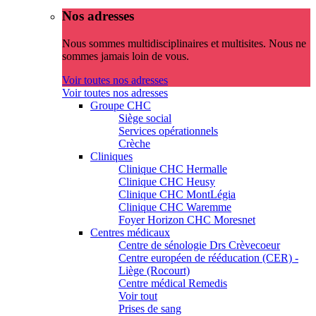
Nos adresses
Nous sommes multidisciplinaires et multisites. Nous ne
sommes jamais loin de vous.
Voir toutes nos adresses
Voir toutes nos adresses
Groupe CHC
Siège social
Services opérationnels
Crèche
Cliniques
Clinique CHC Hermalle
Clinique CHC Heusy
Clinique CHC MontLégia
Clinique CHC Waremme
Foyer Horizon CHC Moresnet
Centres médicaux
Centre de sénologie Drs Crèvecoeur
Centre européen de rééducation (CER) -
Liège (Rocourt)
Centre médical Remedis
Voir tout
Prises de sang