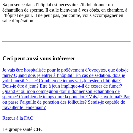
Sa présence dans l’hôpital est nécessaire s’il doit donner un
échantillon de sperme. Il est le bienvenu à vos côtés, en chambre, à
l’hôpital de jour. Il ne peut pas, par contre, vous accompagner en
salle d’opération.
Ceci peut aussi vous intéresser
Je vais être hospitalisée pour le prélèvement d’ovocytes, que dois-je
faire?
Quand dois-je entrer à l’hôpital?
En cas de sédation, dois-je
voir l’anesthésiste?
Combien de temps vais-je rester à l’hôpital?
Dois-je être à jeun?
Etre à jeun implique-t-il de cesser de fumer?
Quand et où mon compagnon doit-il donner son échantillon de
sperme?
Combien de temps dure la ponction?
Vais-je avoir mal?
Par
ou passe l’aiguille de ponction des follicules?
Serais-je capable de
travailler le lendemain?
Retour à la FAQ
Le
g
roupe s
a
nté CHC