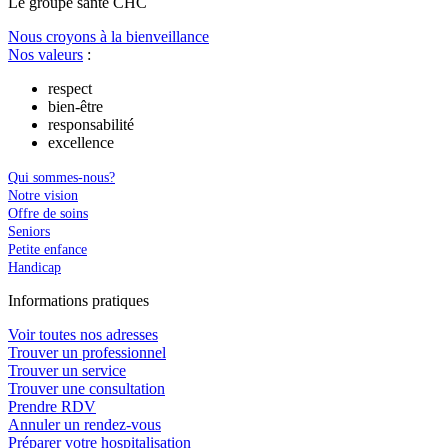
Le
g
roupe s
a
nté CHC
Nous croyons à la bienveillance
Nos valeurs
:
respect
bien-être
responsabilité
excellence
Qui sommes-nous?
Notre vision
Offre de soins
Seniors
Petite enfance
Handicap
In
f
ormations pra
t
iques
Voir toutes nos adresses
Trouver un professionnel
Trouver un service
Trouver une consultation
Prendre RDV
Annuler un rendez-vous
Préparer votre hospitalisation