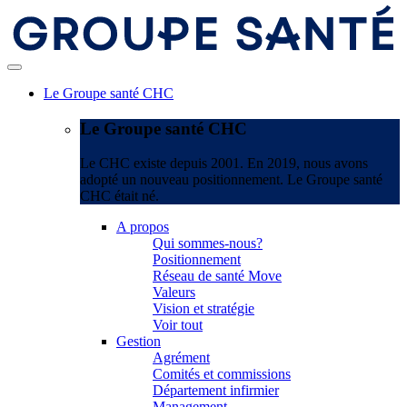
Le Groupe santé CHC
Le Groupe santé CHC
Le CHC existe depuis 2001. En 2019, nous avons
adopté un nouveau positionnement. Le Groupe santé
CHC était né.
A propos
Qui sommes-nous?
Positionnement
Réseau de santé Move
Valeurs
Vision et stratégie
Voir tout
Gestion
Agrément
Comités et commissions
Département infirmier
Management