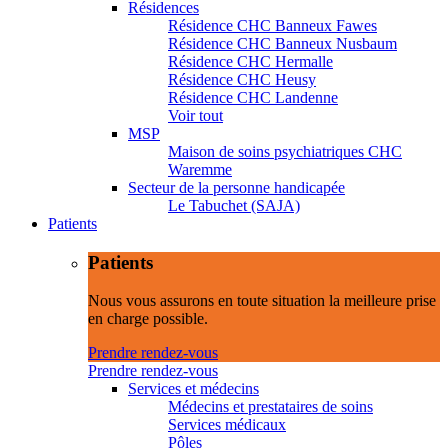
Résidences
Résidence CHC Banneux Fawes
Résidence CHC Banneux Nusbaum
Résidence CHC Hermalle
Résidence CHC Heusy
Résidence CHC Landenne
Voir tout
MSP
Maison de soins psychiatriques CHC
Waremme
Secteur de la personne handicapée
Le Tabuchet (SAJA)
Patients
Patients
Nous vous assurons en toute situation la meilleure prise
en charge possible.
Prendre rendez-vous
Prendre rendez-vous
Services et médecins
Médecins et prestataires de soins
Services médicaux
Pôles