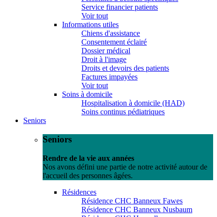
Service financier patients
Voir tout
Informations utiles
Chiens d'assistance
Consentement éclairé
Dossier médical
Droit à l'image
Droits et devoirs des patients
Factures impayées
Voir tout
Soins à domicile
Hospitalisation à domicile (HAD)
Soins continus pédiatriques
Seniors
Seniors
Rendre de la vie aux années
Nos avons défini une partie de notre activité autour de
l'accueil des personnes âgées.
Résidences
Résidence CHC Banneux Fawes
Résidence CHC Banneux Nusbaum