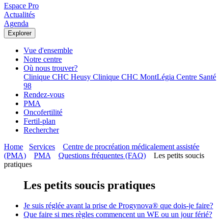
Espace Pro
Actualités
Agenda
Explorer
Vue d'ensemble
Notre centre
Où nous trouver?
Clinique CHC Heusy
Clinique CHC MontLégia
Centre Santé
98
Rendez-vous
PMA
Oncofertilité
Fertil-plan
Rechercher
Home
Services
Centre de procréation médicalement assistée
(PMA)
PMA
Questions fréquentes (FAQ)
Les petits soucis
pratiques
Les petits soucis pratiques
Je suis réglée avant la prise de Progynova® que dois-je faire?
Que faire si mes règles commencent un WE ou un jour férié?