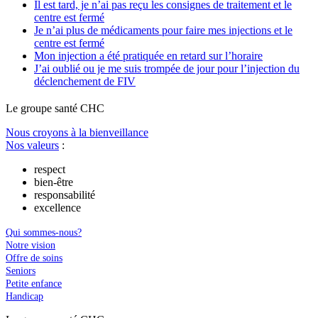
Il est tard, je n’ai pas reçu les consignes de traitement et le
centre est fermé
Je n’ai plus de médicaments pour faire mes injections et le
centre est fermé
Mon injection a été pratiquée en retard sur l’horaire
J’ai oublié ou je me suis trompée de jour pour l’injection du
déclenchement de FIV
Le
g
roupe s
a
nté CHC
Nous croyons à la bienveillance
Nos valeurs
:
respect
bien-être
responsabilité
excellence
Qui sommes-nous?
Notre vision
Offre de soins
Seniors
Petite enfance
Handicap