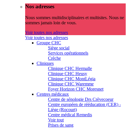
Nos adresses
Nous sommes multidisciplinaires et multisites. Nous ne
sommes jamais loin de vous.
Voir toutes nos adresses
Voir toutes nos adresses
Groupe CHC
Siège social
Services opérationnels
Crèche
Cliniques
Clinique CHC Hermalle
Clinique CHC Heusy
Clinique CHC MontLégia
Clinique CHC Waremme
Foyer Horizon CHC Moresnet
Centres médicaux
Centre de sénologie Drs Crèvecoeur
Centre européen de rééducation (CER) -
Liège (Rocourt)
Centre médical Remedis
Voir tout
Prises de sang