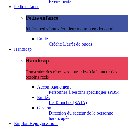
Evénements
Petite enfance
Petite enfance
Ici, les petits bouts font leur nid tout en douceur
Entité
Crèche L'arrêt de puces
Handicap
Handicap
Construire des réponses nouvelles à la hauteur des
besoins réels
Accompagnement
Personnes à besoins spécifiques (PBS)
Entités
Le Tabuchet (SAJA)
Gestion
Direction du secteur de la personne
handicapée
Emploi. Rejoignez-nous