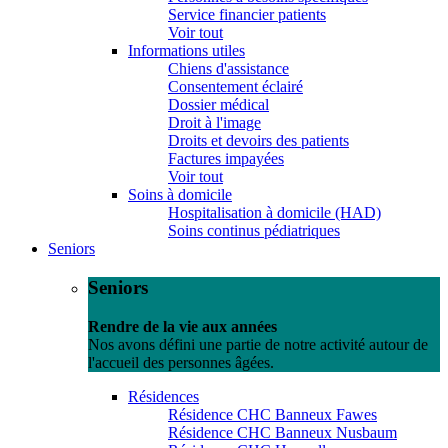
Service financier patients
Voir tout
Informations utiles
Chiens d'assistance
Consentement éclairé
Dossier médical
Droit à l'image
Droits et devoirs des patients
Factures impayées
Voir tout
Soins à domicile
Hospitalisation à domicile (HAD)
Soins continus pédiatriques
Seniors
Seniors
Rendre de la vie aux années
Nos avons défini une partie de notre activité autour de
l'accueil des personnes âgées.
Résidences
Résidence CHC Banneux Fawes
Résidence CHC Banneux Nusbaum