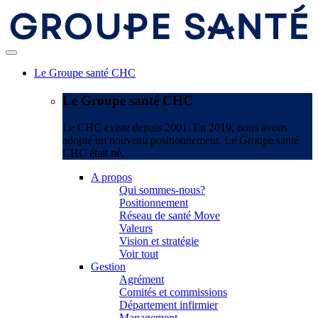
Le Groupe santé CHC
Le Groupe santé CHC
Le CHC existe depuis 2001. En 2019, nous avons
adopté un nouveau positionnement. Le Groupe santé
CHC était né.
A propos
Qui sommes-nous?
Positionnement
Réseau de santé Move
Valeurs
Vision et stratégie
Voir tout
Gestion
Agrément
Comités et commissions
Département infirmier
Management