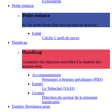
Evénements
Petite enfance
Petite enfance
Ici, les petits bouts font leur nid tout en douceur
Entité
Crèche L'arrêt de puces
Handicap
Handicap
Construire des réponses nouvelles à la hauteur des
besoins réels
Accompagnement
Personnes à besoins spécifiques (PBS)
Entités
Le Tabuchet (SAJA)
Gestion
Direction du secteur de la personne
handicapée
Emploi. Rejoignez-nous