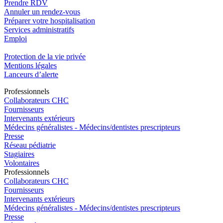
Prendre RDV
Annuler un rendez-vous
Préparer votre hospitalisation
Services administratifs
Emploi​
Protection de la vie privée
Mentions légales
Lanceurs d’alerte
Pro
f
essionn
e
ls
Collaborateurs CHC
Fournisseurs
Intervenants extérieurs
Médecins généralistes - Médecins/dentistes prescripteurs
Presse
Réseau pédiatrie
Stagiaires
Volontaires
Pro
f
essionn
e
ls
Collaborateurs CHC
Fournisseurs
Intervenants extérieurs
Médecins généralistes - Médecins/dentistes prescripteurs
Presse