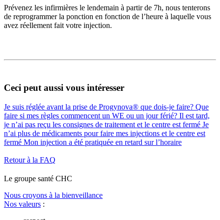
Prévenez les infirmières le lendemain à partir de 7h, nous tenterons
de reprogrammer la ponction en fonction de l’heure à laquelle vous
avez réellement fait votre injection.
Ceci peut aussi vous intéresser
Je suis réglée avant la prise de Progynova® que dois-je faire?
Que
faire si mes règles commencent un WE ou un jour férié?
Il est tard,
je n’ai pas reçu les consignes de traitement et le centre est fermé
Je
n’ai plus de médicaments pour faire mes injections et le centre est
fermé
Mon injection a été pratiquée en retard sur l’horaire
Retour à la FAQ
Le
g
roupe s
a
nté CHC
Nous croyons à la bienveillance
Nos valeurs
: