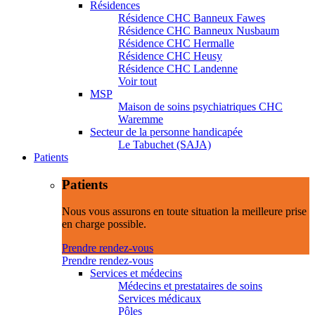
Résidences
Résidence CHC Banneux Fawes
Résidence CHC Banneux Nusbaum
Résidence CHC Hermalle
Résidence CHC Heusy
Résidence CHC Landenne
Voir tout
MSP
Maison de soins psychiatriques CHC
Waremme
Secteur de la personne handicapée
Le Tabuchet (SAJA)
Patients
Patients
Nous vous assurons en toute situation la meilleure prise
en charge possible.
Prendre rendez-vous
Prendre rendez-vous
Services et médecins
Médecins et prestataires de soins
Services médicaux
Pôles