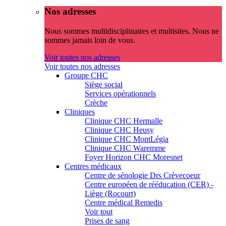
Nos adresses
Nous sommes multidisciplinaires et multisites. Nous ne
sommes jamais loin de vous.
Voir toutes nos adresses
Voir toutes nos adresses
Groupe CHC
Siège social
Services opérationnels
Crèche
Cliniques
Clinique CHC Hermalle
Clinique CHC Heusy
Clinique CHC MontLégia
Clinique CHC Waremme
Foyer Horizon CHC Moresnet
Centres médicaux
Centre de sénologie Drs Crèvecoeur
Centre européen de rééducation (CER) -
Liège (Rocourt)
Centre médical Remedis
Voir tout
Prises de sang