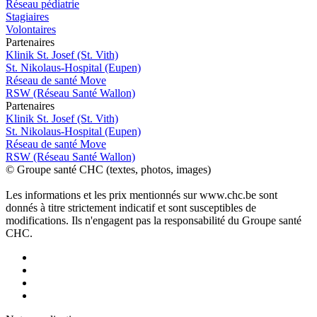
Réseau pédiatrie
Stagiaires
Volontaires
P
a
rtenai
r
es
Klinik St. Josef (St. Vith)
St. Nikolaus-Hospital (Eupen)
Réseau de santé Move
RSW (Réseau Santé Wallon)
P
a
rtenai
r
es
Klinik St. Josef (St. Vith)
St. Nikolaus-Hospital (Eupen)
Réseau de santé Move
RSW (Réseau Santé Wallon)
© Groupe santé CHC (textes, photos, images)
Les informations et les prix mentionnés sur www.chc.be sont
donnés à titre strictement indicatif et sont susceptibles de
modifications. Ils n'engagent pas la responsabilité du Groupe santé
CHC.