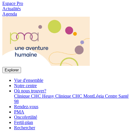
Espace Pro
Actualités
Agenda
Explorer
Vue d'ensemble
Notre centre
Où nous trouver?
Clinique CHC Heusy
Clinique CHC MontLégia
Centre Santé
98
Rendez-vous
PMA
Oncofertilité
Fertil-plan
Rechercher