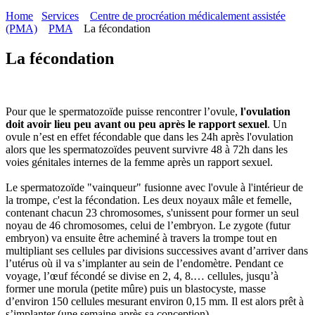
Home
Services
Centre de procréation médicalement assistée
(PMA)
PMA
La fécondation
La fécondation
Pour que le spermatozoïde puisse rencontrer l’ovule,
l'ovulation
doit avoir lieu peu avant ou peu après le rapport sexuel
. Un
ovule n’est en effet fécondable que dans les 24h après l'ovulation
alors que les spermatozoïdes peuvent survivre 48 à 72h dans les
voies génitales internes de la femme après un rapport sexuel.
Le spermatozoïde "vainqueur" fusionne avec l'ovule à l'intérieur de
la trompe, c'est la fécondation. Les deux noyaux mâle et femelle,
contenant chacun 23 chromosomes, s'unissent pour former un seul
noyau de 46 chromosomes, celui de l’embryon. Le zygote (futur
embryon) va ensuite être acheminé à travers la trompe tout en
multipliant ses cellules par divisions successives avant d’arriver dans
l’utérus où il va s’implanter au sein de l’endomètre. Pendant ce
voyage, l’œuf fécondé se divise en 2, 4, 8.… cellules, jusqu’à
former une morula (petite mûre) puis un blastocyste, masse
d’environ 150 cellules mesurant environ 0,15 mm. Il est alors prêt à
s’implanter (une semaine après sa conception).