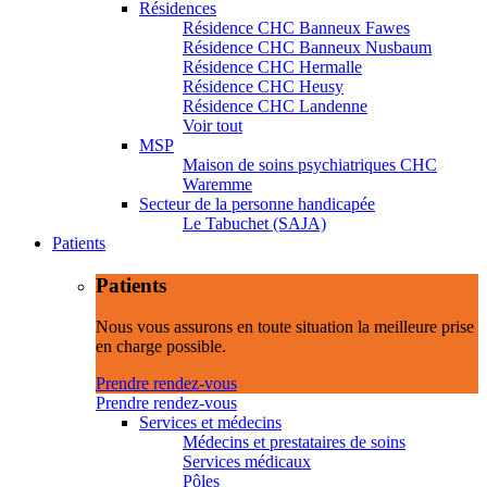
Résidences
Résidence CHC Banneux Fawes
Résidence CHC Banneux Nusbaum
Résidence CHC Hermalle
Résidence CHC Heusy
Résidence CHC Landenne
Voir tout
MSP
Maison de soins psychiatriques CHC
Waremme
Secteur de la personne handicapée
Le Tabuchet (SAJA)
Patients
Patients
Nous vous assurons en toute situation la meilleure prise
en charge possible.
Prendre rendez-vous
Prendre rendez-vous
Services et médecins
Médecins et prestataires de soins
Services médicaux
Pôles