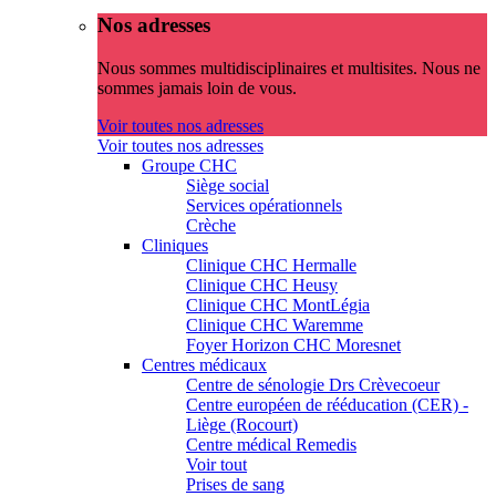
Nos adresses
Nous sommes multidisciplinaires et multisites. Nous ne
sommes jamais loin de vous.
Voir toutes nos adresses
Voir toutes nos adresses
Groupe CHC
Siège social
Services opérationnels
Crèche
Cliniques
Clinique CHC Hermalle
Clinique CHC Heusy
Clinique CHC MontLégia
Clinique CHC Waremme
Foyer Horizon CHC Moresnet
Centres médicaux
Centre de sénologie Drs Crèvecoeur
Centre européen de rééducation (CER) -
Liège (Rocourt)
Centre médical Remedis
Voir tout
Prises de sang