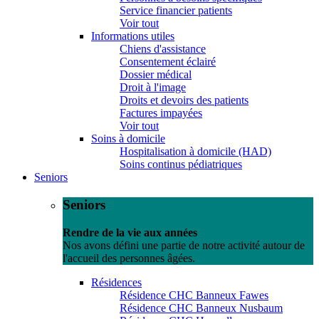
Service financier patients
Voir tout
Informations utiles
Chiens d'assistance
Consentement éclairé
Dossier médical
Droit à l'image
Droits et devoirs des patients
Factures impayées
Voir tout
Soins à domicile
Hospitalisation à domicile (HAD)
Soins continus pédiatriques
Seniors
Seniors
Rendre de la vie aux années
Nos avons défini une partie de notre activité autour de
l'accueil des personnes âgées.
Résidences
Résidence CHC Banneux Fawes
Résidence CHC Banneux Nusbaum