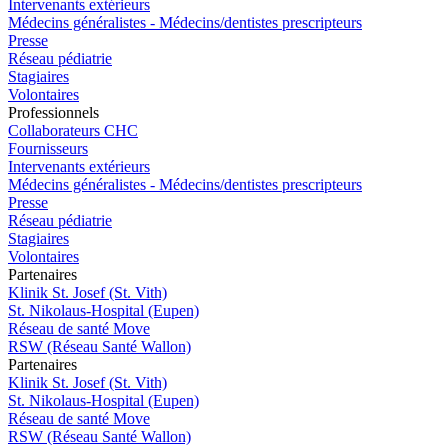
Intervenants extérieurs
Médecins généralistes - Médecins/dentistes prescripteurs
Presse
Réseau pédiatrie
Stagiaires
Volontaires
Pro
f
essionn
e
ls
Collaborateurs CHC
Fournisseurs
Intervenants extérieurs
Médecins généralistes - Médecins/dentistes prescripteurs
Presse
Réseau pédiatrie
Stagiaires
Volontaires
P
a
rtenai
r
es
Klinik St. Josef (St. Vith)
St. Nikolaus-Hospital (Eupen)
Réseau de santé Move
RSW (Réseau Santé Wallon)
P
a
rtenai
r
es
Klinik St. Josef (St. Vith)
St. Nikolaus-Hospital (Eupen)
Réseau de santé Move
RSW (Réseau Santé Wallon)