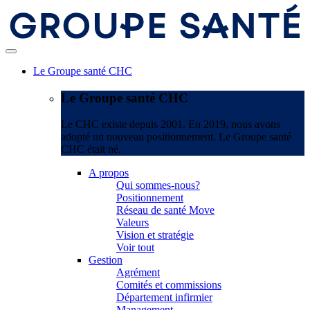
Le Groupe santé CHC
Le Groupe santé CHC
Le CHC existe depuis 2001. En 2019, nous avons
adopté un nouveau positionnement. Le Groupe santé
CHC était né.
A propos
Qui sommes-nous?
Positionnement
Réseau de santé Move
Valeurs
Vision et stratégie
Voir tout
Gestion
Agrément
Comités et commissions
Département infirmier
Management