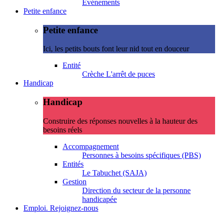
Evénements
Petite enfance
Petite enfance
Ici, les petits bouts font leur nid tout en douceur
Entité
Crèche L'arrêt de puces
Handicap
Handicap
Construire des réponses nouvelles à la hauteur des
besoins réels
Accompagnement
Personnes à besoins spécifiques (PBS)
Entités
Le Tabuchet (SAJA)
Gestion
Direction du secteur de la personne
handicapée
Emploi. Rejoignez-nous