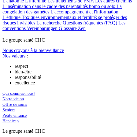
L'anatomie
L'infertilité
Les traitements de PMA
Les autres chemins
L'insémination dans le cadre des parentalités homo ou solo
La
congélation des gamètes
L'accompagnement et l'information
L'éthique
Toxiques environnementaux et fertilité: se protéger des
risques invisibles
La recherche
Questions fréquentes (FAQ)
Les
conventions
Vereinbarungen
Glossaire
Zen
Le
g
roupe s
a
nté CHC
Nous croyons à la bienveillance
Nos valeurs
:
respect
bien-être
responsabilité
excellence
Qui sommes-nous?
Notre vision
Offre de soins
Seniors
Petite enfance
Handicap
Le
g
roupe s
a
nté CHC