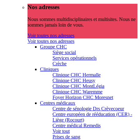
Nos adresses
Nous sommes multidisciplinaires et multisites. Nous ne
sommes jamais loin de vous.
Voir toutes nos adresses
Voir toutes nos adresses
Groupe CHC
Siège social
Services opérationnels
Crèche
Cliniques
Clinique CHC Hermalle
Clinique CHC Heusy
Clinique CHC MontLégia
Clinique CHC Waremme
Foyer Horizon CHC Moresnet
Centres médicaux
Centre de sénologie Drs Crèvecoeur
Centre européen de rééducation (CER) -
Liège (Rocourt)
Centre médical Remedis
Voir tout
Prises de sang