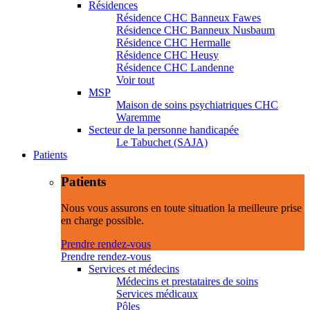
Résidences
Résidence CHC Banneux Fawes
Résidence CHC Banneux Nusbaum
Résidence CHC Hermalle
Résidence CHC Heusy
Résidence CHC Landenne
Voir tout
MSP
Maison de soins psychiatriques CHC
Waremme
Secteur de la personne handicapée
Le Tabuchet (SAJA)
Patients
Patients
Nous vous assurons en toute situation la meilleure prise
en charge possible.
Prendre rendez-vous
Prendre rendez-vous
Services et médecins
Médecins et prestataires de soins
Services médicaux
Pôles