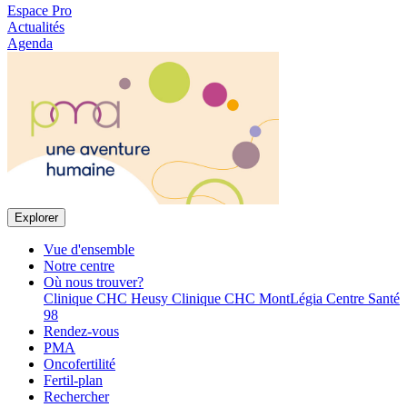
Espace Pro
Actualités
Agenda
Explorer
Vue d'ensemble
Notre centre
Où nous trouver?
Clinique CHC Heusy
Clinique CHC MontLégia
Centre Santé
98
Rendez-vous
PMA
Oncofertilité
Fertil-plan
Rechercher