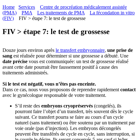
Home
Services
Centre de procréation médicalement assistée
(PMA)
PMA
Les traitements de PMA
La fécondation in vitro
(FIV)
FIV > étape 7: le test de grossesse
FIV > étape 7: le test de grossesse
Douze jours
environ après
le transfert embryonnaire
,
une
prise de
sang
est réalisée pour déterminer si une grossesse a débuté. Une
date précise
vous est communiquée: un test de grossesse réalisé
avant cette date pourrait être faussement positif à cause des
traitements administrés.
Si le test est négatif, vous n’êtes pas enceinte.
Dans ce cas, nous vous proposons de reprendre rapidement
contact
avec le gynécologue responsable de votre traitement.
S’il reste des
embryons cryopréservés
(congelés), ils
pourront faire l’objet d’un transfert, très souvent dès le cycle
suivant. Ce transfert pourra se faire au cours d’un cycle
naturel (sans traitement) ou être soutenu par un traitement par
voie orale (pas d’injection). Les embryons décongelés
peuvent être transférés de cycle en cycle, sans interruption, si
le couple le désire. Ils seront conservés 5 ans sauf si le/les