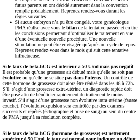
futurs parents en ont décidé autrement dans la convention
remplie préalablement. Reprenez rendez-vous durant les
règles suivantes
Si aucun embryon n’a pu être congelé, votre gynécologue
PMA réalise avec vous le
bilan
de la tentative passée et en tire
les conclusions permettant d’optimaliser le traitement en vue
d’une éventuelle nouvelle procédure. Une nouvelle
stimulation ne peut être envisagée qu’après un cycle de repos.
Reprenez rendez-vous dans le mois qui suit cette tentative
infructueuse.
Si le taux de béta-hCG est inférieur à 50 U/ml mais pas négatif
Il est probable qu’une grossesse ait débuté mais qu’elle ne soit
pas
évolutive
ou qu’elle ne se situe
pas dans l’utérus
. Un contrôle de
cette hormone de grossesse doit alors être réalisé dans les 48 à 72h.
S’il s’agit d’une grossesse extra-utérine, un diagnostic rapide doit
être posé afin de bénéficier rapidement du traitement le moins
invasif. S’il s’agit d’une grossesse non évolutive intra-utérine (fausse
couche), l’évolution/expulsion sera contrôlée par des examens
successifs et répétés (échographie et prise de sang) au sein du centre
de PMA jusqu’à sa résolution complète.
Si le taux de béta-hCG (hormone de grossesse) est nettement
supérieur à 50 U/ml, le taux est normal pour indiquer un début