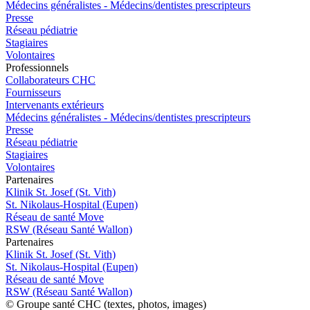
Médecins généralistes - Médecins/dentistes prescripteurs
Presse
Réseau pédiatrie
Stagiaires
Volontaires
Pro
f
essionn
e
ls
Collaborateurs CHC
Fournisseurs
Intervenants extérieurs
Médecins généralistes - Médecins/dentistes prescripteurs
Presse
Réseau pédiatrie
Stagiaires
Volontaires
P
a
rtenai
r
es
Klinik St. Josef (St. Vith)
St. Nikolaus-Hospital (Eupen)
Réseau de santé Move
RSW (Réseau Santé Wallon)
P
a
rtenai
r
es
Klinik St. Josef (St. Vith)
St. Nikolaus-Hospital (Eupen)
Réseau de santé Move
RSW (Réseau Santé Wallon)
© Groupe santé CHC (textes, photos, images)