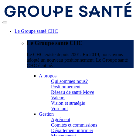
Le Groupe santé CHC
Le Groupe santé CHC
Le CHC existe depuis 2001. En 2019, nous avons
adopté un nouveau positionnement. Le Groupe santé
CHC était né.
A propos
Qui sommes-nous?
Positionnement
Réseau de santé Move
Valeurs
Vision et stratégie
Voir tout
Gestion
Agrément
Comités et commissions
Département infirmier
Management