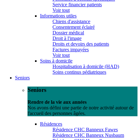
Service financier patients
Voir tout
Informations utiles
Chiens d'assistance
Consentement éclairé
Dossier médical
Droit à l'image
Droits et devoirs des patients
Factures impayées
Voir tout
Soins à domicile
Hospitalisation à domicile (HAD)
Soins continus pédiatriques
Seniors
Seniors
Rendre de la vie aux années
Nos avons défini une partie de notre activité autour de
l'accueil des personnes âgées.
Résidences
Résidence CHC Banneux Fawes
Résidence CHC Banneux Nusbaum