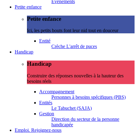
Evénements
Petite enfance
Petite enfance
Ici, les petits bouts font leur nid tout en douceur
Entité
Crèche L'arrêt de puces
Handicap
Handicap
Construire des réponses nouvelles à la hauteur des
besoins réels
Accompagnement
Personnes à besoins spécifiques (PBS)
Entités
Le Tabuchet (SAJA)
Gestion
Direction du secteur de la personne
handicapée
Emploi. Rejoignez-nous