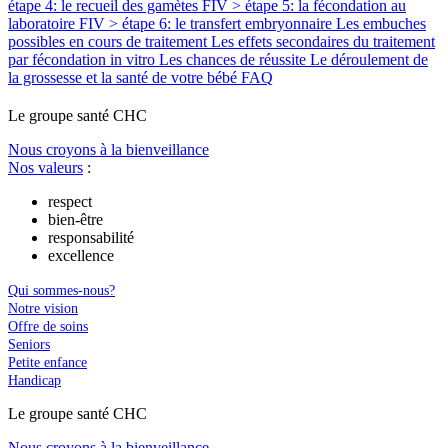
étape 4: le recueil des gamètes
FIV > étape 5: la fécondation au
laboratoire
FIV > étape 6: le transfert embryonnaire
Les embuches
possibles en cours de traitement
Les effets secondaires du traitement
par fécondation in vitro
Les chances de réussite
Le déroulement de
la grossesse et la santé de votre bébé
FAQ
Le
g
roupe s
a
nté CHC
Nous croyons à la bienveillance
Nos valeurs
:
respect
bien-être
responsabilité
excellence
Qui sommes-nous?
Notre vision
Offre de soins
Seniors
Petite enfance
Handicap
Le
g
roupe s
a
nté CHC
Nous croyons à la bienveillance