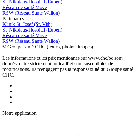
St. Nikolaus-Hospital (Eupen)
Réseau de santé Move
RSW (Réseau Santé Wallon)
P
a
rtenai
r
es
Klinik St. Josef (St. Vith)
St. Nikolaus-Hospital (Eupen)
Réseau de santé Move
RSW (Réseau Santé Wallon)
© Groupe santé CHC (textes, photos, images)
Les informations et les prix mentionnés sur www.chc.be sont
donnés à titre strictement indicatif et sont susceptibles de
modifications. Ils n'engagent pas la responsabilité du Groupe santé
CHC.
Notre applic
a
tion