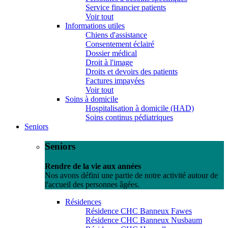
Service financier patients
Voir tout
Informations utiles
Chiens d'assistance
Consentement éclairé
Dossier médical
Droit à l'image
Droits et devoirs des patients
Factures impayées
Voir tout
Soins à domicile
Hospitalisation à domicile (HAD)
Soins continus pédiatriques
Seniors
Seniors
Rendre de la vie aux années
Nos avons défini une partie de notre activité autour de
l'accueil des personnes âgées.
Résidences
Résidence CHC Banneux Fawes
Résidence CHC Banneux Nusbaum