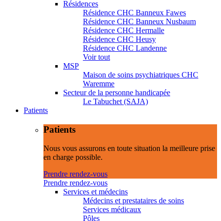
Résidences
Résidence CHC Banneux Fawes
Résidence CHC Banneux Nusbaum
Résidence CHC Hermalle
Résidence CHC Heusy
Résidence CHC Landenne
Voir tout
MSP
Maison de soins psychiatriques CHC
Waremme
Secteur de la personne handicapée
Le Tabuchet (SAJA)
Patients
Patients
Nous vous assurons en toute situation la meilleure prise
en charge possible.
Prendre rendez-vous
Prendre rendez-vous
Services et médecins
Médecins et prestataires de soins
Services médicaux
Pôles