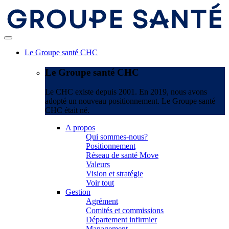
Le Groupe santé CHC
Le Groupe santé CHC
Le CHC existe depuis 2001. En 2019, nous avons
adopté un nouveau positionnement. Le Groupe santé
CHC était né.
A propos
Qui sommes-nous?
Positionnement
Réseau de santé Move
Valeurs
Vision et stratégie
Voir tout
Gestion
Agrément
Comités et commissions
Département infirmier
Management