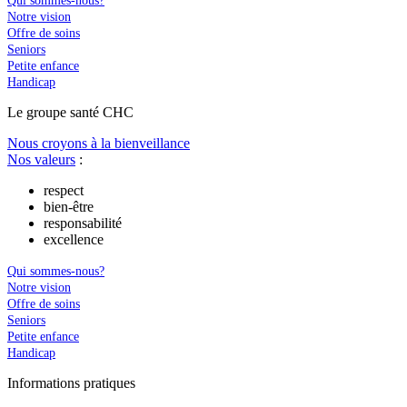
Qui sommes-nous?
Notre vision
Offre de soins
Seniors
Petite enfance
Handicap
Le
g
roupe s
a
nté CHC
Nous croyons à la bienveillance
Nos valeurs
:
respect
bien-être
responsabilité
excellence
Qui sommes-nous?
Notre vision
Offre de soins
Seniors
Petite enfance
Handicap
In
f
ormations pra
t
iques