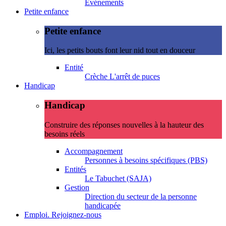
Evénements
Petite enfance
Petite enfance
Ici, les petits bouts font leur nid tout en douceur
Entité
Crèche L'arrêt de puces
Handicap
Handicap
Construire des réponses nouvelles à la hauteur des
besoins réels
Accompagnement
Personnes à besoins spécifiques (PBS)
Entités
Le Tabuchet (SAJA)
Gestion
Direction du secteur de la personne
handicapée
Emploi. Rejoignez-nous