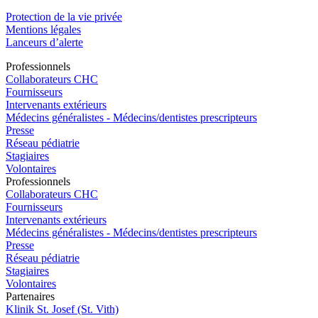
Protection de la vie privée
Mentions légales
Lanceurs d’alerte
Pro
f
essionn
e
ls
Collaborateurs CHC
Fournisseurs
Intervenants extérieurs
Médecins généralistes - Médecins/dentistes prescripteurs
Presse
Réseau pédiatrie
Stagiaires
Volontaires
Pro
f
essionn
e
ls
Collaborateurs CHC
Fournisseurs
Intervenants extérieurs
Médecins généralistes - Médecins/dentistes prescripteurs
Presse
Réseau pédiatrie
Stagiaires
Volontaires
P
a
rtenai
r
es
Klinik St. Josef (St. Vith)