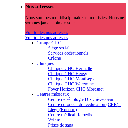
Nos adresses
Nous sommes multidisciplinaires et multisites. Nous ne
sommes jamais loin de vous.
Voir toutes nos adresses
Voir toutes nos adresses
Groupe CHC
Siège social
Services opérationnels
Crèche
Cliniques
Clinique CHC Hermalle
Clinique CHC Heusy
Clinique CHC MontLégia
Clinique CHC Waremme
Foyer Horizon CHC Moresnet
Centres médicaux
Centre de sénologie Drs Crèvecoeur
Centre européen de rééducation (CER) -
Liège (Rocourt)
Centre médical Remedis
Voir tout
Prises de sang