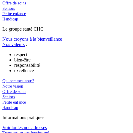
Offre de soins
Seniors
Petite enfance
Handicap
Le
g
roupe s
a
nté CHC
Nous croyons à la bienveillance
Nos valeurs
:
respect
bien-être
responsabilité
excellence
Qui sommes-nous?
Notre vision
Offre de soins
Seniors
Petite enfance
Handicap
In
f
ormations pra
t
iques
Voir toutes nos adresses
Trouver un professionnel