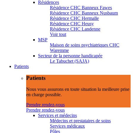
Résidences
Résidence CHC Banneux Fawes
Résidence CHC Banneux Nusbaum
Résidence CHC Hermalle
Résidence CHC Heusy
Résidence CHC Landenne
Voir tout
MSP
Maison de soins psychiatriques CHC
Waremme
Secteur de la personne handicapée
Le Tabuchet (SAJA)
Patients
Patients
Nous vous assurons en toute situation la meilleure prise
en charge possible.
Prendre rendez-vous
Prendre rendez-vous
Services et médecins
Médecins et prestataires de soins
Services médicaux
Pôles