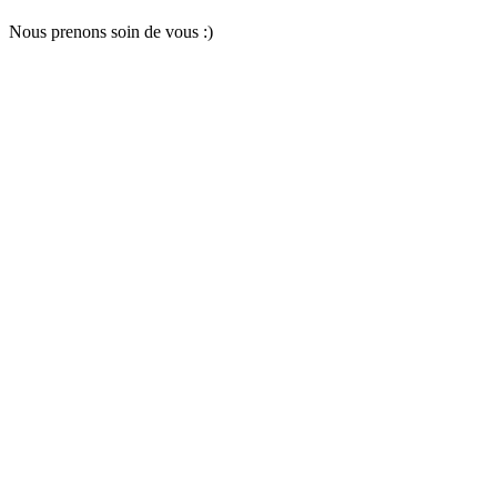
Nous pr
e
nons soin
d
e vous :)