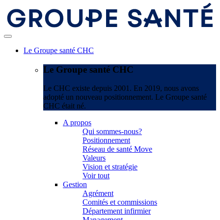
Le Groupe santé CHC
Le Groupe santé CHC
Le CHC existe depuis 2001. En 2019, nous avons
adopté un nouveau positionnement. Le Groupe santé
CHC était né.
A propos
Qui sommes-nous?
Positionnement
Réseau de santé Move
Valeurs
Vision et stratégie
Voir tout
Gestion
Agrément
Comités et commissions
Département infirmier
Management