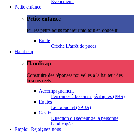
Evénements
Petite enfance
Petite enfance
Ici, les petits bouts font leur nid tout en douceur
Entité
Crèche L'arrêt de puces
Handicap
Handicap
Construire des réponses nouvelles à la hauteur des
besoins réels
Accompagnement
Personnes à besoins spécifiques (PBS)
Entités
Le Tabuchet (SAJA)
Gestion
Direction du secteur de la personne
handicapée
Emploi. Rejoignez-nous