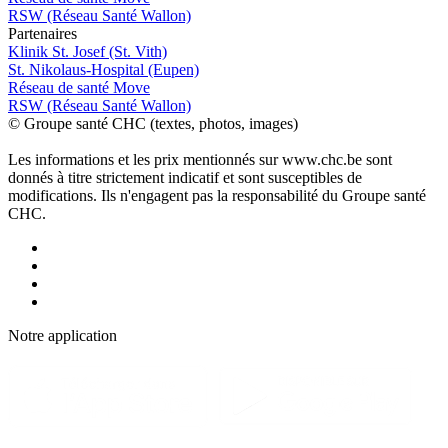
RSW (Réseau Santé Wallon)
P
a
rtenai
r
es
Klinik St. Josef (St. Vith)
St. Nikolaus-Hospital (Eupen)
Réseau de santé Move
RSW (Réseau Santé Wallon)
© Groupe santé CHC (textes, photos, images)
Les informations et les prix mentionnés sur www.chc.be sont
donnés à titre strictement indicatif et sont susceptibles de
modifications. Ils n'engagent pas la responsabilité du Groupe santé
CHC.
Notre applic
a
tion