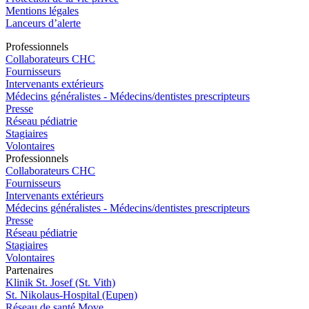
Mentions légales
Lanceurs d’alerte
Pro
f
essionn
e
ls
Collaborateurs CHC
Fournisseurs
Intervenants extérieurs
Médecins généralistes - Médecins/dentistes prescripteurs
Presse
Réseau pédiatrie
Stagiaires
Volontaires
Pro
f
essionn
e
ls
Collaborateurs CHC
Fournisseurs
Intervenants extérieurs
Médecins généralistes - Médecins/dentistes prescripteurs
Presse
Réseau pédiatrie
Stagiaires
Volontaires
P
a
rtenai
r
es
Klinik St. Josef (St. Vith)
St. Nikolaus-Hospital (Eupen)
Réseau de santé Move