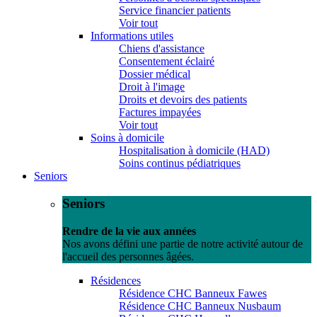
Service financier patients
Voir tout
Informations utiles
Chiens d'assistance
Consentement éclairé
Dossier médical
Droit à l'image
Droits et devoirs des patients
Factures impayées
Voir tout
Soins à domicile
Hospitalisation à domicile (HAD)
Soins continus pédiatriques
Seniors
Seniors
Rendre de la vie aux années
Nos avons défini une partie de notre activité autour de
l'accueil des personnes âgées.
Résidences
Résidence CHC Banneux Fawes
Résidence CHC Banneux Nusbaum