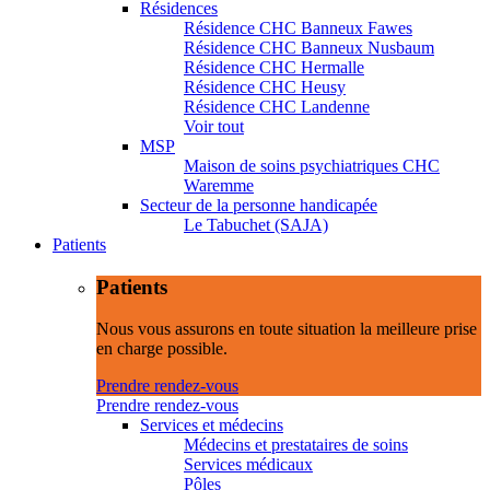
Résidences
Résidence CHC Banneux Fawes
Résidence CHC Banneux Nusbaum
Résidence CHC Hermalle
Résidence CHC Heusy
Résidence CHC Landenne
Voir tout
MSP
Maison de soins psychiatriques CHC
Waremme
Secteur de la personne handicapée
Le Tabuchet (SAJA)
Patients
Patients
Nous vous assurons en toute situation la meilleure prise
en charge possible.
Prendre rendez-vous
Prendre rendez-vous
Services et médecins
Médecins et prestataires de soins
Services médicaux
Pôles