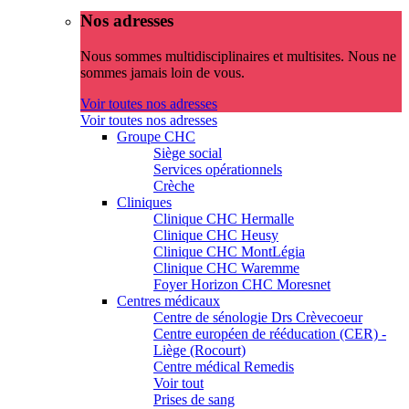
Nos adresses
Nous sommes multidisciplinaires et multisites. Nous ne
sommes jamais loin de vous.
Voir toutes nos adresses
Voir toutes nos adresses
Groupe CHC
Siège social
Services opérationnels
Crèche
Cliniques
Clinique CHC Hermalle
Clinique CHC Heusy
Clinique CHC MontLégia
Clinique CHC Waremme
Foyer Horizon CHC Moresnet
Centres médicaux
Centre de sénologie Drs Crèvecoeur
Centre européen de rééducation (CER) -
Liège (Rocourt)
Centre médical Remedis
Voir tout
Prises de sang