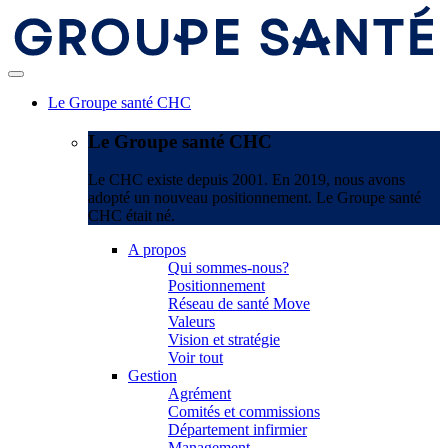
Le Groupe santé CHC
Le Groupe santé CHC
Le CHC existe depuis 2001. En 2019, nous avons
adopté un nouveau positionnement. Le Groupe santé
CHC était né.
A propos
Qui sommes-nous?
Positionnement
Réseau de santé Move
Valeurs
Vision et stratégie
Voir tout
Gestion
Agrément
Comités et commissions
Département infirmier
Management