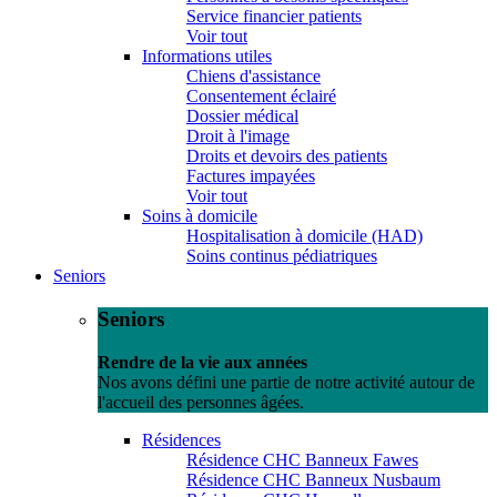
Service financier patients
Voir tout
Informations utiles
Chiens d'assistance
Consentement éclairé
Dossier médical
Droit à l'image
Droits et devoirs des patients
Factures impayées
Voir tout
Soins à domicile
Hospitalisation à domicile (HAD)
Soins continus pédiatriques
Seniors
Seniors
Rendre de la vie aux années
Nos avons défini une partie de notre activité autour de
l'accueil des personnes âgées.
Résidences
Résidence CHC Banneux Fawes
Résidence CHC Banneux Nusbaum