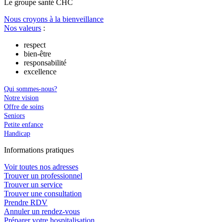
Le
g
roupe s
a
nté CHC
Nous croyons à la bienveillance
Nos valeurs
:
respect
bien-être
responsabilité
excellence
Qui sommes-nous?
Notre vision
Offre de soins
Seniors
Petite enfance
Handicap
In
f
ormations pra
t
iques
Voir toutes nos adresses
Trouver un professionnel
Trouver un service
Trouver une consultation
Prendre RDV
Annuler un rendez-vous
Préparer votre hospitalisation