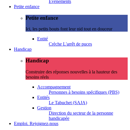
Evénements
Petite enfance
Petite enfance
Ici, les petits bouts font leur nid tout en douceur
Entité
Crèche L'arrêt de puces
Handicap
Handicap
Construire des réponses nouvelles à la hauteur des
besoins réels
Accompagnement
Personnes à besoins spécifiques (PBS)
Entités
Le Tabuchet (SAJA)
Gestion
Direction du secteur de la personne
handicapée
Emploi. Rejoignez-nous