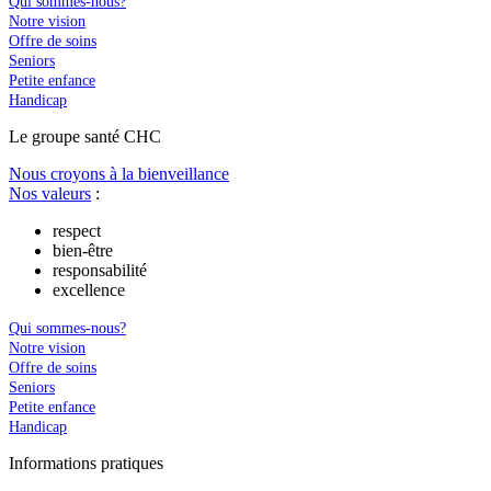
Qui sommes-nous?
Notre vision
Offre de soins
Seniors
Petite enfance
Handicap
Le
g
roupe s
a
nté CHC
Nous croyons à la bienveillance
Nos valeurs
:
respect
bien-être
responsabilité
excellence
Qui sommes-nous?
Notre vision
Offre de soins
Seniors
Petite enfance
Handicap
In
f
ormations pra
t
iques