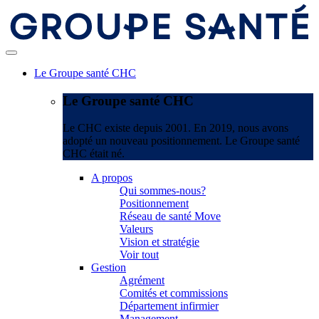
Le Groupe santé CHC
Le Groupe santé CHC
Le CHC existe depuis 2001. En 2019, nous avons
adopté un nouveau positionnement. Le Groupe santé
CHC était né.
A propos
Qui sommes-nous?
Positionnement
Réseau de santé Move
Valeurs
Vision et stratégie
Voir tout
Gestion
Agrément
Comités et commissions
Département infirmier
Management