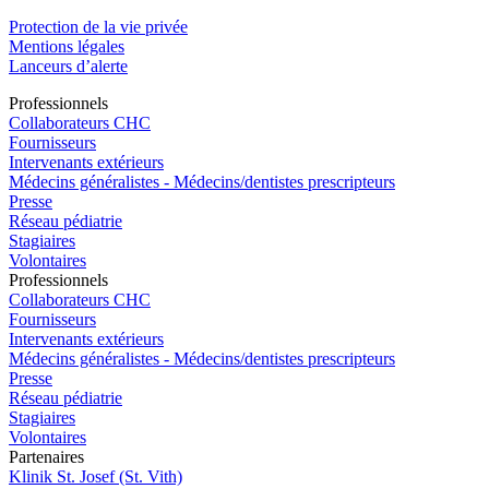
Protection de la vie privée
Mentions légales
Lanceurs d’alerte
Pro
f
essionn
e
ls
Collaborateurs CHC
Fournisseurs
Intervenants extérieurs
Médecins généralistes - Médecins/dentistes prescripteurs
Presse
Réseau pédiatrie
Stagiaires
Volontaires
Pro
f
essionn
e
ls
Collaborateurs CHC
Fournisseurs
Intervenants extérieurs
Médecins généralistes - Médecins/dentistes prescripteurs
Presse
Réseau pédiatrie
Stagiaires
Volontaires
P
a
rtenai
r
es
Klinik St. Josef (St. Vith)