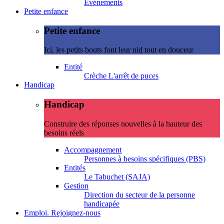
Evénements
Petite enfance
Petite enfance
Ici, les petits bouts font leur nid tout en douceur
Entité
Crèche L'arrêt de puces
Handicap
Handicap
Construire des réponses nouvelles à la hauteur des
besoins réels
Accompagnement
Personnes à besoins spécifiques (PBS)
Entités
Le Tabuchet (SAJA)
Gestion
Direction du secteur de la personne
handicapée
Emploi. Rejoignez-nous