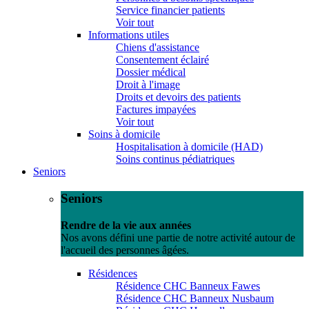
Service financier patients
Voir tout
Informations utiles
Chiens d'assistance
Consentement éclairé
Dossier médical
Droit à l'image
Droits et devoirs des patients
Factures impayées
Voir tout
Soins à domicile
Hospitalisation à domicile (HAD)
Soins continus pédiatriques
Seniors
Seniors
Rendre de la vie aux années
Nos avons défini une partie de notre activité autour de
l'accueil des personnes âgées.
Résidences
Résidence CHC Banneux Fawes
Résidence CHC Banneux Nusbaum