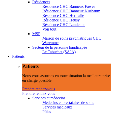
Résidences
Résidence CHC Banneux Fawes
Résidence CHC Banneux Nusbaum
Résidence CHC Hermalle
Résidence CHC Heusy
Résidence CHC Landenne
Voir tout
MSP
Maison de soins psychiatriques CHC
Waremme
Secteur de la personne handicapée
Le Tabuchet (SAJA)
Patients
Patients
Nous vous assurons en toute situation la meilleure prise
en charge possible.
Prendre rendez-vous
Prendre rendez-vous
Services et médecins
Médecins et prestataires de soins
Services médicaux
Pôles