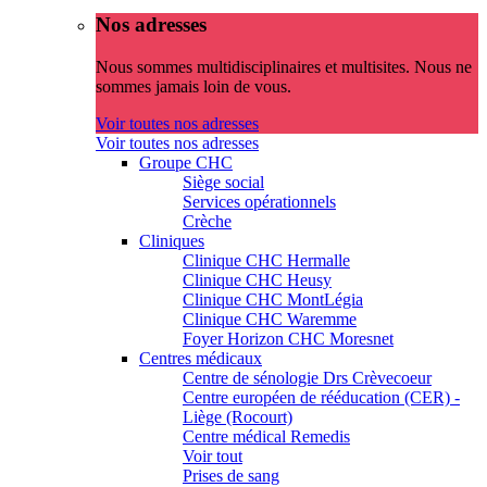
Nos adresses
Nous sommes multidisciplinaires et multisites. Nous ne
sommes jamais loin de vous.
Voir toutes nos adresses
Voir toutes nos adresses
Groupe CHC
Siège social
Services opérationnels
Crèche
Cliniques
Clinique CHC Hermalle
Clinique CHC Heusy
Clinique CHC MontLégia
Clinique CHC Waremme
Foyer Horizon CHC Moresnet
Centres médicaux
Centre de sénologie Drs Crèvecoeur
Centre européen de rééducation (CER) -
Liège (Rocourt)
Centre médical Remedis
Voir tout
Prises de sang