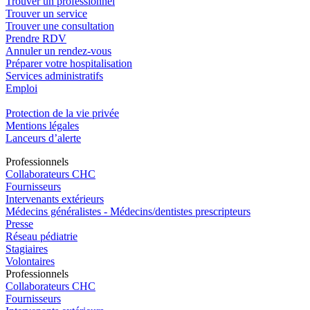
Trouver un professionnel
Trouver un service
Trouver une consultation
Prendre RDV
Annuler un rendez-vous
Préparer votre hospitalisation
Services administratifs
Emploi​
Protection de la vie privée
Mentions légales
Lanceurs d’alerte
Pro
f
essionn
e
ls
Collaborateurs CHC
Fournisseurs
Intervenants extérieurs
Médecins généralistes - Médecins/dentistes prescripteurs
Presse
Réseau pédiatrie
Stagiaires
Volontaires
Pro
f
essionn
e
ls
Collaborateurs CHC
Fournisseurs