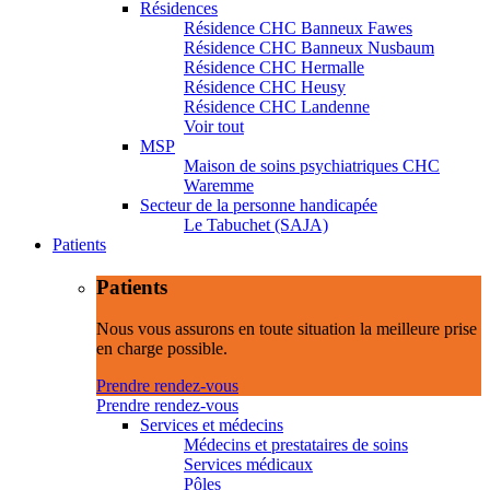
Résidences
Résidence CHC Banneux Fawes
Résidence CHC Banneux Nusbaum
Résidence CHC Hermalle
Résidence CHC Heusy
Résidence CHC Landenne
Voir tout
MSP
Maison de soins psychiatriques CHC
Waremme
Secteur de la personne handicapée
Le Tabuchet (SAJA)
Patients
Patients
Nous vous assurons en toute situation la meilleure prise
en charge possible.
Prendre rendez-vous
Prendre rendez-vous
Services et médecins
Médecins et prestataires de soins
Services médicaux
Pôles