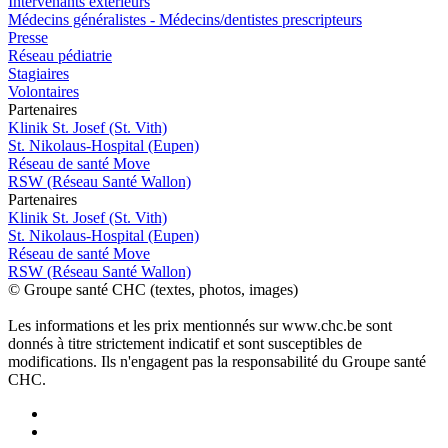
Intervenants extérieurs
Médecins généralistes - Médecins/dentistes prescripteurs
Presse
Réseau pédiatrie
Stagiaires
Volontaires
P
a
rtenai
r
es
Klinik St. Josef (St. Vith)
St. Nikolaus-Hospital (Eupen)
Réseau de santé Move
RSW (Réseau Santé Wallon)
P
a
rtenai
r
es
Klinik St. Josef (St. Vith)
St. Nikolaus-Hospital (Eupen)
Réseau de santé Move
RSW (Réseau Santé Wallon)
© Groupe santé CHC (textes, photos, images)
Les informations et les prix mentionnés sur www.chc.be sont
donnés à titre strictement indicatif et sont susceptibles de
modifications. Ils n'engagent pas la responsabilité du Groupe santé
CHC.