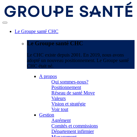
Le Groupe santé CHC
Le Groupe santé CHC
Le CHC existe depuis 2001. En 2019, nous avons
adopté un nouveau positionnement. Le Groupe santé
CHC était né.
A propos
Qui sommes-nous?
Positionnement
Réseau de santé Move
Valeurs
Vision et stratégie
Voir tout
Gestion
Agrément
Comités et commissions
Département infirmier
Management