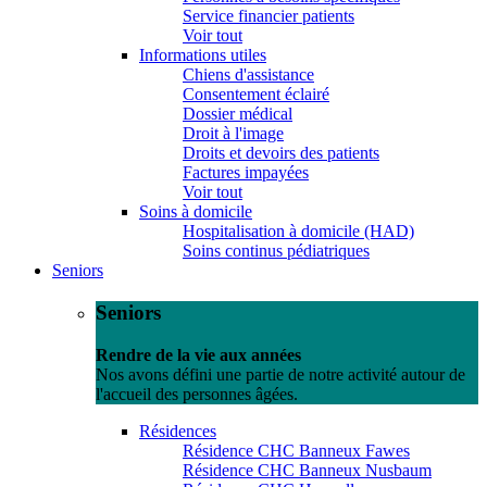
Service financier patients
Voir tout
Informations utiles
Chiens d'assistance
Consentement éclairé
Dossier médical
Droit à l'image
Droits et devoirs des patients
Factures impayées
Voir tout
Soins à domicile
Hospitalisation à domicile (HAD)
Soins continus pédiatriques
Seniors
Seniors
Rendre de la vie aux années
Nos avons défini une partie de notre activité autour de
l'accueil des personnes âgées.
Résidences
Résidence CHC Banneux Fawes
Résidence CHC Banneux Nusbaum