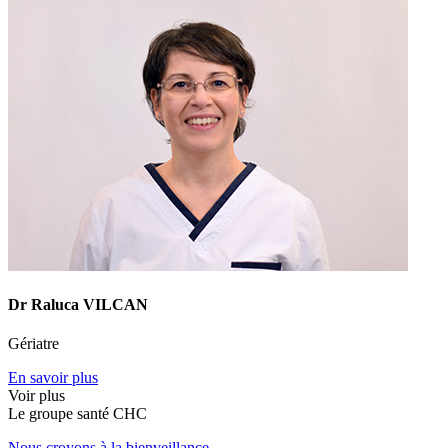
Dr Raluca VILCAN
Gériatre
En savoir plus
Voir plus
Le
g
roupe s
a
nté CHC
Nous croyons à la bienveillance