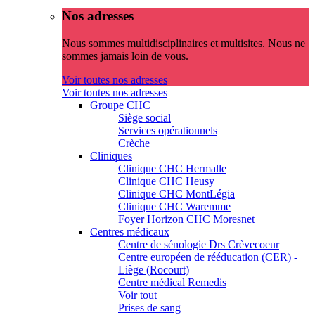
Nos adresses
Nous sommes multidisciplinaires et multisites. Nous ne
sommes jamais loin de vous.
Voir toutes nos adresses
Voir toutes nos adresses
Groupe CHC
Siège social
Services opérationnels
Crèche
Cliniques
Clinique CHC Hermalle
Clinique CHC Heusy
Clinique CHC MontLégia
Clinique CHC Waremme
Foyer Horizon CHC Moresnet
Centres médicaux
Centre de sénologie Drs Crèvecoeur
Centre européen de rééducation (CER) -
Liège (Rocourt)
Centre médical Remedis
Voir tout
Prises de sang