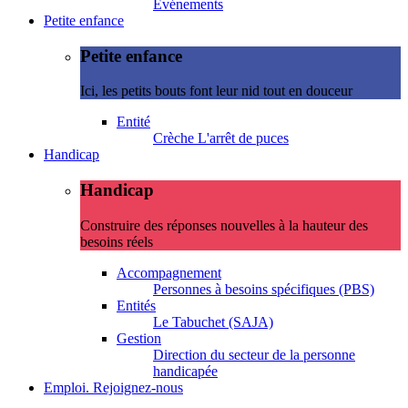
Evénements
Petite enfance
Petite enfance
Ici, les petits bouts font leur nid tout en douceur
Entité
Crèche L'arrêt de puces
Handicap
Handicap
Construire des réponses nouvelles à la hauteur des
besoins réels
Accompagnement
Personnes à besoins spécifiques (PBS)
Entités
Le Tabuchet (SAJA)
Gestion
Direction du secteur de la personne
handicapée
Emploi. Rejoignez-nous