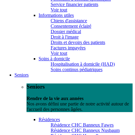
Service financier patients
Voir tout
Informations utiles
Chiens d'assistance
Consentement éclairé
Dossier médical
Droit à l'image
Droits et devoirs des patients
Factures impayées
Voir tout
Soins à domicile
Hospitalisation à domicile (HAD)
Soins continus pédiatriques
Seniors
Seniors
Rendre de la vie aux années
Nos avons défini une partie de notre activité autour de
l'accueil des personnes âgées.
Résidences
Résidence CHC Banneux Fawes
Résidence CHC Banneux Nusbaum