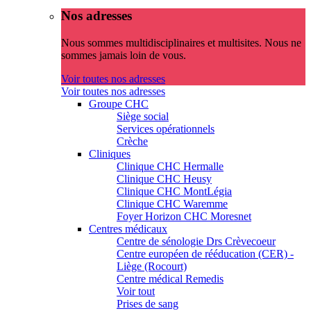
Nos adresses
Nous sommes multidisciplinaires et multisites. Nous ne
sommes jamais loin de vous.
Voir toutes nos adresses
Voir toutes nos adresses
Groupe CHC
Siège social
Services opérationnels
Crèche
Cliniques
Clinique CHC Hermalle
Clinique CHC Heusy
Clinique CHC MontLégia
Clinique CHC Waremme
Foyer Horizon CHC Moresnet
Centres médicaux
Centre de sénologie Drs Crèvecoeur
Centre européen de rééducation (CER) -
Liège (Rocourt)
Centre médical Remedis
Voir tout
Prises de sang