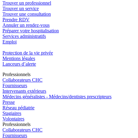
Trouver un professionnel
Trouver un service
Trouver une consultation
Prendre RDV
Annuler un rendez-vous
Préparer votre hospitalisation
Services administratifs
Emploi​
Protection de la vie privée
Mentions légales
Lanceurs d’alerte
Pro
f
essionn
e
ls
Collaborateurs CHC
Fournisseurs
Intervenants extérieurs
Médecins généralistes - Médecins/dentistes prescripteurs
Presse
Réseau pédiatrie
Stagiaires
Volontaires
Pro
f
essionn
e
ls
Collaborateurs CHC
Fournisseurs