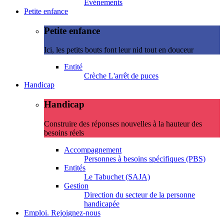
Evénements
Petite enfance
Petite enfance
Ici, les petits bouts font leur nid tout en douceur
Entité
Crèche L'arrêt de puces
Handicap
Handicap
Construire des réponses nouvelles à la hauteur des
besoins réels
Accompagnement
Personnes à besoins spécifiques (PBS)
Entités
Le Tabuchet (SAJA)
Gestion
Direction du secteur de la personne
handicapée
Emploi. Rejoignez-nous