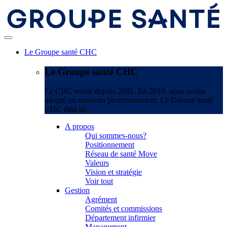
Le Groupe santé CHC
Le Groupe santé CHC
Le CHC existe depuis 2001. En 2019, nous avons
adopté un nouveau positionnement. Le Groupe santé
CHC était né.
A propos
Qui sommes-nous?
Positionnement
Réseau de santé Move
Valeurs
Vision et stratégie
Voir tout
Gestion
Agrément
Comités et commissions
Département infirmier
Management