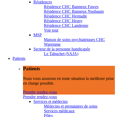
Résidences
Résidence CHC Banneux Fawes
Résidence CHC Banneux Nusbaum
Résidence CHC Hermalle
Résidence CHC Heusy
Résidence CHC Landenne
Voir tout
MSP
Maison de soins psychiatriques CHC
Waremme
Secteur de la personne handicapée
Le Tabuchet (SAJA)
Patients
Patients
Nous vous assurons en toute situation la meilleure prise
en charge possible.
Prendre rendez-vous
Prendre rendez-vous
Services et médecins
Médecins et prestataires de soins
Services médicaux
Pôles