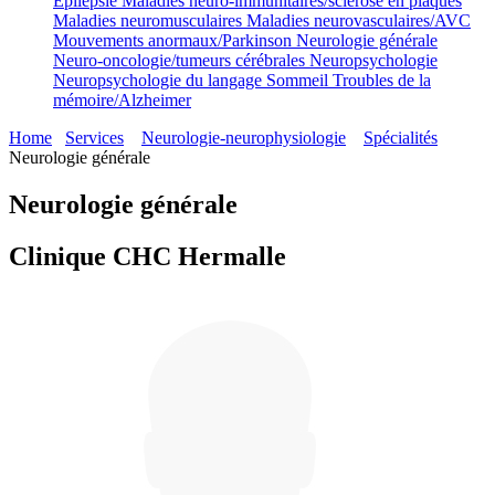
Epilepsie
Maladies neuro-immunitaires/sclérose en plaques
Maladies neuromusculaires
Maladies neurovasculaires/AVC
Mouvements anormaux/Parkinson
Neurologie générale
Neuro-oncologie/tumeurs cérébrales
Neuropsychologie
Neuropsychologie du langage
Sommeil
Troubles de la
mémoire/Alzheimer
Home
Services
Neurologie-neurophysiologie
Spécialités
Neurologie générale
Neurologie générale
Clinique CHC Hermalle