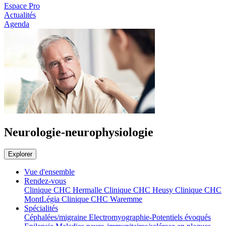
Espace Pro
Actualités
Agenda
Neurologie-neurophysiologie
Explorer
Vue d'ensemble
Rendez-vous
Clinique CHC Hermalle
Clinique CHC Heusy
Clinique CHC
MontLégia
Clinique CHC Waremme
Spécialités
Céphalées/migraine
Electromyographie-Potentiels évoqués