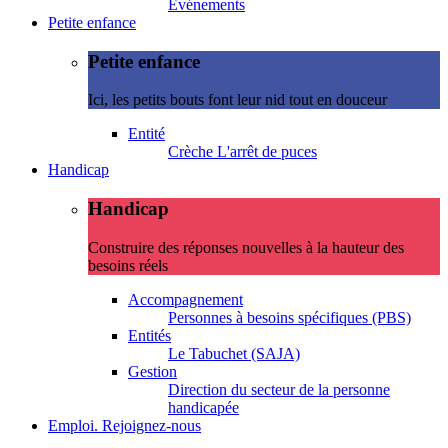
Evénements
Petite enfance
Petite enfance
Ici, les petits bouts font leur nid tout en douceur
Entité
Crèche L'arrêt de puces
Handicap
Handicap
Construire des réponses nouvelles à la hauteur des
besoins réels
Accompagnement
Personnes à besoins spécifiques (PBS)
Entités
Le Tabuchet (SAJA)
Gestion
Direction du secteur de la personne
handicapée
Emploi. Rejoignez-nous