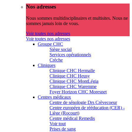
Nos adresses
Nous sommes multidisciplinaires et multisites. Nous ne
sommes jamais loin de vous.
Voir toutes nos adresses
Voir toutes nos adresses
Groupe CHC
Siège social
Services opérationnels
Crèche
Cliniques
Clinique CHC Hermalle
Clinique CHC Heusy
Clinique CHC MontLégia
Clinique CHC Waremme
Foyer Horizon CHC Moresnet
Centres médicaux
Centre de sénologie Drs Crèvecoeur
Centre européen de rééducation (CER) -
Liège (Rocourt)
Centre médical Remedis
Voir tout
Prises de sang