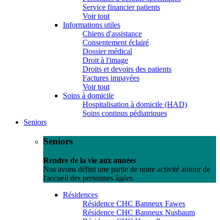
Service financier patients
Voir tout
Informations utiles
Chiens d'assistance
Consentement éclairé
Dossier médical
Droit à l'image
Droits et devoirs des patients
Factures impayées
Voir tout
Soins à domicile
Hospitalisation à domicile (HAD)
Soins continus pédiatriques
Seniors
Seniors
Rendre de la vie aux années
Nos avons défini une partie de notre activité autour de
l'accueil des personnes âgées.
Résidences
Résidence CHC Banneux Fawes
Résidence CHC Banneux Nusbaum