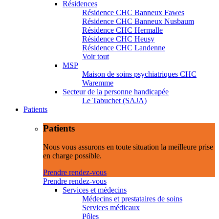
Résidences
Résidence CHC Banneux Fawes
Résidence CHC Banneux Nusbaum
Résidence CHC Hermalle
Résidence CHC Heusy
Résidence CHC Landenne
Voir tout
MSP
Maison de soins psychiatriques CHC
Waremme
Secteur de la personne handicapée
Le Tabuchet (SAJA)
Patients
Patients
Nous vous assurons en toute situation la meilleure prise
en charge possible.
Prendre rendez-vous
Prendre rendez-vous
Services et médecins
Médecins et prestataires de soins
Services médicaux
Pôles