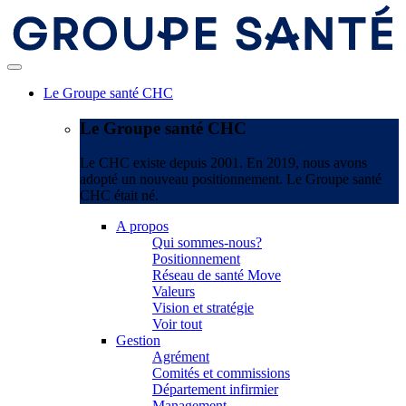
Le Groupe santé CHC
Le Groupe santé CHC
Le CHC existe depuis 2001. En 2019, nous avons
adopté un nouveau positionnement. Le Groupe santé
CHC était né.
A propos
Qui sommes-nous?
Positionnement
Réseau de santé Move
Valeurs
Vision et stratégie
Voir tout
Gestion
Agrément
Comités et commissions
Département infirmier
Management