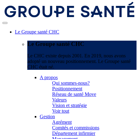
Le Groupe santé CHC
Le Groupe santé CHC
Le CHC existe depuis 2001. En 2019, nous avons
adopté un nouveau positionnement. Le Groupe santé
CHC était né.
A propos
Qui sommes-nous?
Positionnement
Réseau de santé Move
Valeurs
Vision et stratégie
Voir tout
Gestion
Agrément
Comités et commissions
Département infirmier
Management