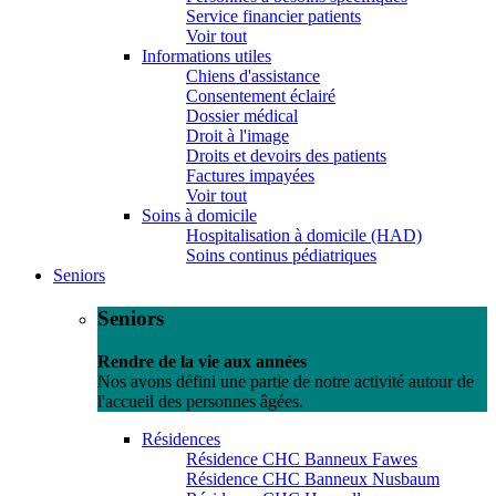
Service financier patients
Voir tout
Informations utiles
Chiens d'assistance
Consentement éclairé
Dossier médical
Droit à l'image
Droits et devoirs des patients
Factures impayées
Voir tout
Soins à domicile
Hospitalisation à domicile (HAD)
Soins continus pédiatriques
Seniors
Seniors
Rendre de la vie aux années
Nos avons défini une partie de notre activité autour de
l'accueil des personnes âgées.
Résidences
Résidence CHC Banneux Fawes
Résidence CHC Banneux Nusbaum