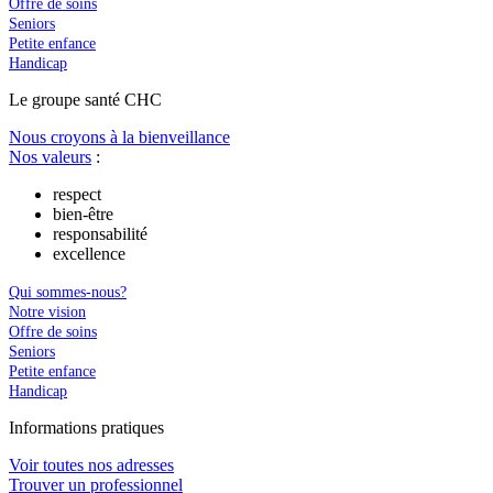
Offre de soins
Seniors
Petite enfance
Handicap
Le
g
roupe s
a
nté CHC
Nous croyons à la bienveillance
Nos valeurs
:
respect
bien-être
responsabilité
excellence
Qui sommes-nous?
Notre vision
Offre de soins
Seniors
Petite enfance
Handicap
In
f
ormations pra
t
iques
Voir toutes nos adresses
Trouver un professionnel