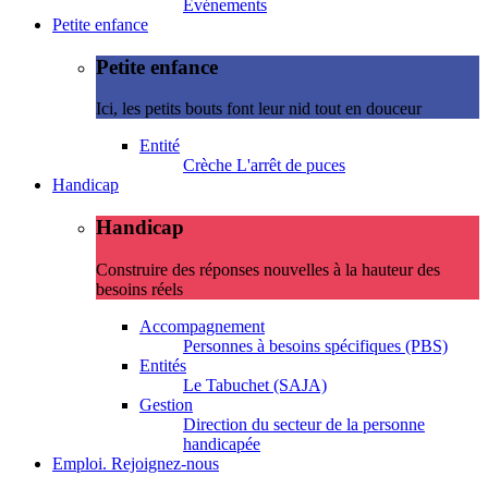
Evénements
Petite enfance
Petite enfance
Ici, les petits bouts font leur nid tout en douceur
Entité
Crèche L'arrêt de puces
Handicap
Handicap
Construire des réponses nouvelles à la hauteur des
besoins réels
Accompagnement
Personnes à besoins spécifiques (PBS)
Entités
Le Tabuchet (SAJA)
Gestion
Direction du secteur de la personne
handicapée
Emploi. Rejoignez-nous