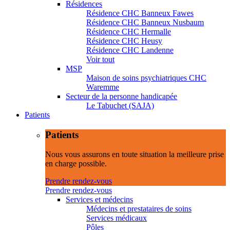
Résidences
Résidence CHC Banneux Fawes
Résidence CHC Banneux Nusbaum
Résidence CHC Hermalle
Résidence CHC Heusy
Résidence CHC Landenne
Voir tout
MSP
Maison de soins psychiatriques CHC
Waremme
Secteur de la personne handicapée
Le Tabuchet (SAJA)
Patients
Patients
Nous vous assurons en toute situation la meilleure prise
en charge possible.
Prendre rendez-vous
Prendre rendez-vous
Services et médecins
Médecins et prestataires de soins
Services médicaux
Pôles