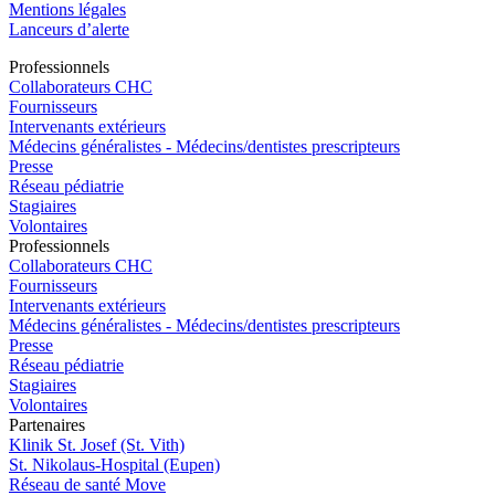
Mentions légales
Lanceurs d’alerte
Pro
f
essionn
e
ls
Collaborateurs CHC
Fournisseurs
Intervenants extérieurs
Médecins généralistes - Médecins/dentistes prescripteurs
Presse
Réseau pédiatrie
Stagiaires
Volontaires
Pro
f
essionn
e
ls
Collaborateurs CHC
Fournisseurs
Intervenants extérieurs
Médecins généralistes - Médecins/dentistes prescripteurs
Presse
Réseau pédiatrie
Stagiaires
Volontaires
P
a
rtenai
r
es
Klinik St. Josef (St. Vith)
St. Nikolaus-Hospital (Eupen)
Réseau de santé Move