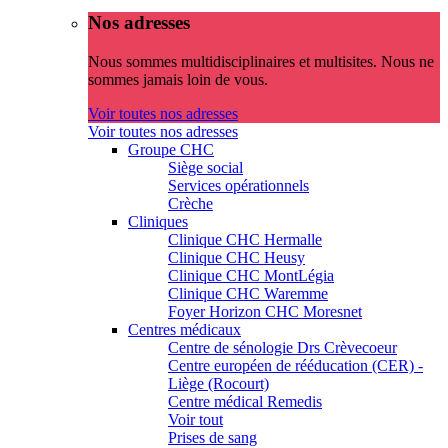
Nos adresses
Nous sommes multidisciplinaires et multisites. Nous ne
sommes jamais loin de vous.
Voir toutes nos adresses
Voir toutes nos adresses
Groupe CHC
Siège social
Services opérationnels
Crèche
Cliniques
Clinique CHC Hermalle
Clinique CHC Heusy
Clinique CHC MontLégia
Clinique CHC Waremme
Foyer Horizon CHC Moresnet
Centres médicaux
Centre de sénologie Drs Crèvecoeur
Centre européen de rééducation (CER) -
Liège (Rocourt)
Centre médical Remedis
Voir tout
Prises de sang