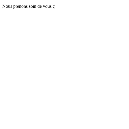
Nous pr
e
nons soin
d
e vous :)