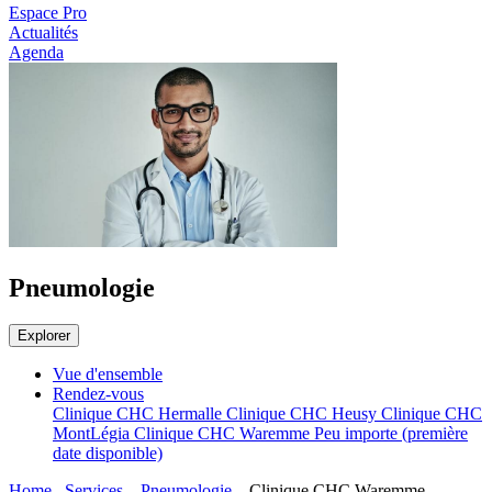
Espace Pro
Actualités
Agenda
Pneumologie
Explorer
Vue d'ensemble
Rendez-vous
Clinique CHC Hermalle
Clinique CHC Heusy
Clinique CHC
MontLégia
Clinique CHC Waremme
Peu importe (première
date disponible)
Home
Services
Pneumologie
Clinique CHC Waremme