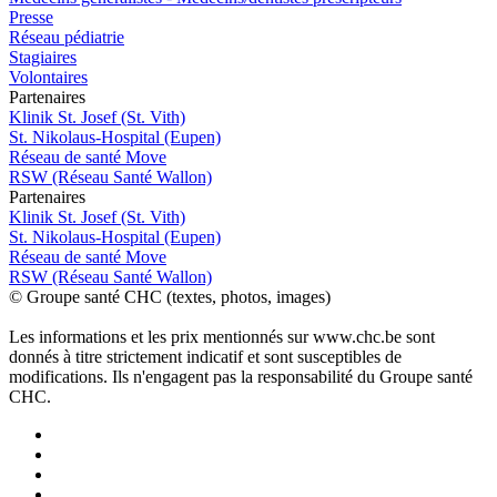
Presse
Réseau pédiatrie
Stagiaires
Volontaires
P
a
rtenai
r
es
Klinik St. Josef (St. Vith)
St. Nikolaus-Hospital (Eupen)
Réseau de santé Move
RSW (Réseau Santé Wallon)
P
a
rtenai
r
es
Klinik St. Josef (St. Vith)
St. Nikolaus-Hospital (Eupen)
Réseau de santé Move
RSW (Réseau Santé Wallon)
© Groupe santé CHC (textes, photos, images)
Les informations et les prix mentionnés sur www.chc.be sont
donnés à titre strictement indicatif et sont susceptibles de
modifications. Ils n'engagent pas la responsabilité du Groupe santé
CHC.