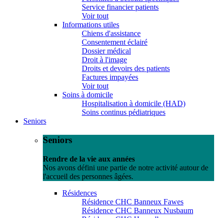
Service financier patients
Voir tout
Informations utiles
Chiens d'assistance
Consentement éclairé
Dossier médical
Droit à l'image
Droits et devoirs des patients
Factures impayées
Voir tout
Soins à domicile
Hospitalisation à domicile (HAD)
Soins continus pédiatriques
Seniors
Seniors
Rendre de la vie aux années
Nos avons défini une partie de notre activité autour de
l'accueil des personnes âgées.
Résidences
Résidence CHC Banneux Fawes
Résidence CHC Banneux Nusbaum