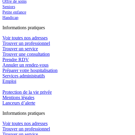
Offre de soins
Seniors
Petite enfance
Handicap
In
f
ormations pra
t
iques
Voir toutes nos adresses
Trouver un professionnel
Trouver un service
Trouver une consultation
Prendre RDV
Annuler un rendez-vous
Préparer votre hospitalisation
Services administratifs
Emploi​
Protection de la vie privée
Mentions légales
Lanceurs d’alerte
In
f
ormations pra
t
iques
Voir toutes nos adresses
Trouver un professionnel
Trouver un service