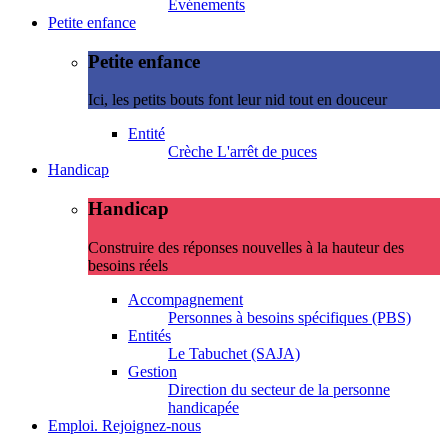
Evénements
Petite enfance
Petite enfance
Ici, les petits bouts font leur nid tout en douceur
Entité
Crèche L'arrêt de puces
Handicap
Handicap
Construire des réponses nouvelles à la hauteur des
besoins réels
Accompagnement
Personnes à besoins spécifiques (PBS)
Entités
Le Tabuchet (SAJA)
Gestion
Direction du secteur de la personne
handicapée
Emploi. Rejoignez-nous