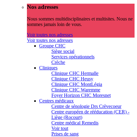
Nos adresses
Nous sommes multidisciplinaires et multisites. Nous ne
sommes jamais loin de vous.
Voir toutes nos adresses
Voir toutes nos adresses
Groupe CHC
Siège social
Services opérationnels
Crèche
Cliniques
Clinique CHC Hermalle
Clinique CHC Heusy
Clinique CHC MontLégia
Clinique CHC Waremme
Foyer Horizon CHC Moresnet
Centres médicaux
Centre de sénologie Drs Crèvecoeur
Centre européen de rééducation (CER) -
Liège (Rocourt)
Centre médical Remedis
Voir tout
Prises de sang