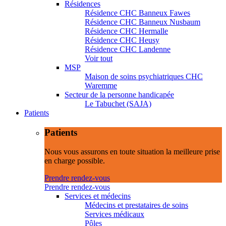
Résidences
Résidence CHC Banneux Fawes
Résidence CHC Banneux Nusbaum
Résidence CHC Hermalle
Résidence CHC Heusy
Résidence CHC Landenne
Voir tout
MSP
Maison de soins psychiatriques CHC
Waremme
Secteur de la personne handicapée
Le Tabuchet (SAJA)
Patients
Patients
Nous vous assurons en toute situation la meilleure prise
en charge possible.
Prendre rendez-vous
Prendre rendez-vous
Services et médecins
Médecins et prestataires de soins
Services médicaux
Pôles