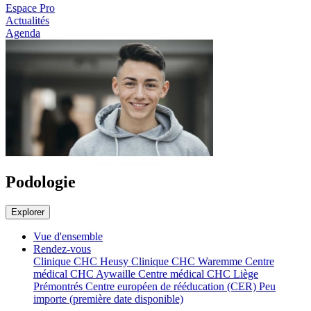
Espace Pro
Actualités
Agenda
Podologie
Explorer
Vue d'ensemble
Rendez-vous
Clinique CHC Heusy
Clinique CHC Waremme
Centre
médical CHC Aywaille
Centre médical CHC Liège
Prémontrés
Centre européen de rééducation (CER)
Peu
importe (première date disponible)