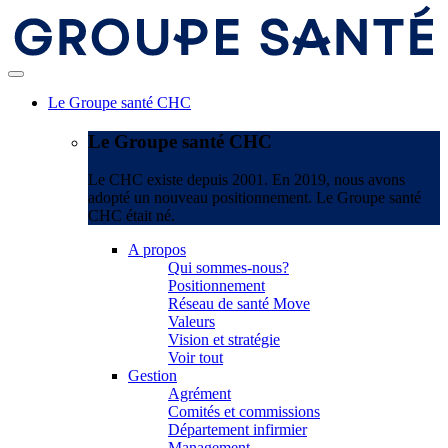
Le Groupe santé CHC
Le Groupe santé CHC
Le CHC existe depuis 2001. En 2019, nous avons
adopté un nouveau positionnement. Le Groupe santé
CHC était né.
A propos
Qui sommes-nous?
Positionnement
Réseau de santé Move
Valeurs
Vision et stratégie
Voir tout
Gestion
Agrément
Comités et commissions
Département infirmier
Management