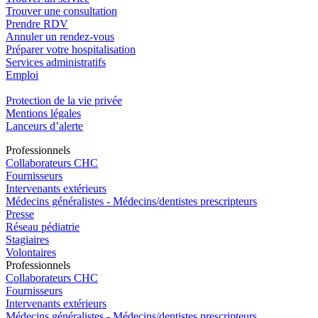
Trouver une consultation
Prendre RDV
Annuler un rendez-vous
Préparer votre hospitalisation
Services administratifs
Emploi​
Protection de la vie privée
Mentions légales
Lanceurs d’alerte
Pro
f
essionn
e
ls
Collaborateurs CHC
Fournisseurs
Intervenants extérieurs
Médecins généralistes - Médecins/dentistes prescripteurs
Presse
Réseau pédiatrie
Stagiaires
Volontaires
Pro
f
essionn
e
ls
Collaborateurs CHC
Fournisseurs
Intervenants extérieurs
Médecins généralistes - Médecins/dentistes prescripteurs