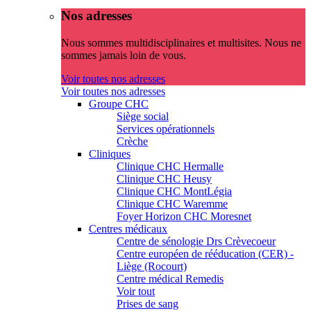
Nos adresses
Nous sommes multidisciplinaires et multisites. Nous ne
sommes jamais loin de vous.
Voir toutes nos adresses
Voir toutes nos adresses
Groupe CHC
Siège social
Services opérationnels
Crèche
Cliniques
Clinique CHC Hermalle
Clinique CHC Heusy
Clinique CHC MontLégia
Clinique CHC Waremme
Foyer Horizon CHC Moresnet
Centres médicaux
Centre de sénologie Drs Crèvecoeur
Centre européen de rééducation (CER) -
Liège (Rocourt)
Centre médical Remedis
Voir tout
Prises de sang