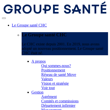
Le Groupe santé CHC
Le Groupe santé CHC
Le CHC existe depuis 2001. En 2019, nous avons
adopté un nouveau positionnement. Le Groupe santé
CHC était né.
A propos
Qui sommes-nous?
Positionnement
Réseau de santé Move
Valeurs
Vision et stratégie
Voir tout
Gestion
Agrément
Comités et commissions
Département infirmier
Management