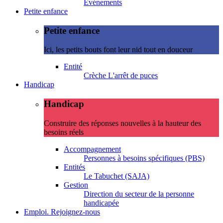
Evénements
Petite enfance
Petite enfance
Ici, les petits bouts font leur nid tout en douceur
Entité
Crèche L'arrêt de puces
Handicap
Handicap
Construire des réponses nouvelles à la hauteur des
besoins réels
Accompagnement
Personnes à besoins spécifiques (PBS)
Entités
Le Tabuchet (SAJA)
Gestion
Direction du secteur de la personne
handicapée
Emploi. Rejoignez-nous