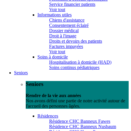
Service financier patients
Voir tout
Informations utiles
Chiens d'assistance
Consentement éclairé
Dossier médical
Droit à l'image
Droits et devoirs des patients
Factures impayées
Voir tout
Soins à domicile
Hospitalisation à domicile (HAD)
Soins continus pédiatriques
Seniors
Seniors
Rendre de la vie aux années
Nos avons défini une partie de notre activité autour de
l'accueil des personnes âgées.
Résidences
Résidence CHC Banneux Fawes
Résidence CHC Banneux Nusbaum