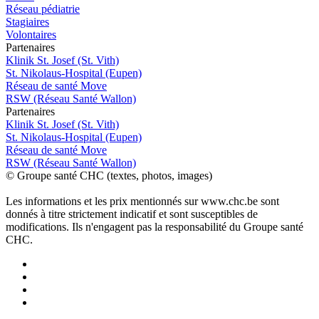
Réseau pédiatrie
Stagiaires
Volontaires
P
a
rtenai
r
es
Klinik St. Josef (St. Vith)
St. Nikolaus-Hospital (Eupen)
Réseau de santé Move
RSW (Réseau Santé Wallon)
P
a
rtenai
r
es
Klinik St. Josef (St. Vith)
St. Nikolaus-Hospital (Eupen)
Réseau de santé Move
RSW (Réseau Santé Wallon)
© Groupe santé CHC (textes, photos, images)
Les informations et les prix mentionnés sur www.chc.be sont
donnés à titre strictement indicatif et sont susceptibles de
modifications. Ils n'engagent pas la responsabilité du Groupe santé
CHC.