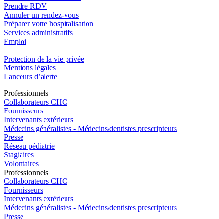
Prendre RDV
Annuler un rendez-vous
Préparer votre hospitalisation
Services administratifs
Emploi​
Protection de la vie privée
Mentions légales
Lanceurs d’alerte
Pro
f
essionn
e
ls
Collaborateurs CHC
Fournisseurs
Intervenants extérieurs
Médecins généralistes - Médecins/dentistes prescripteurs
Presse
Réseau pédiatrie
Stagiaires
Volontaires
Pro
f
essionn
e
ls
Collaborateurs CHC
Fournisseurs
Intervenants extérieurs
Médecins généralistes - Médecins/dentistes prescripteurs
Presse