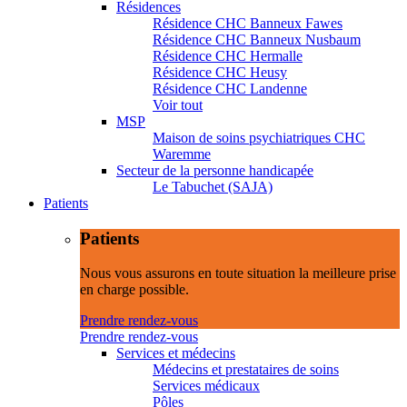
Résidences
Résidence CHC Banneux Fawes
Résidence CHC Banneux Nusbaum
Résidence CHC Hermalle
Résidence CHC Heusy
Résidence CHC Landenne
Voir tout
MSP
Maison de soins psychiatriques CHC
Waremme
Secteur de la personne handicapée
Le Tabuchet (SAJA)
Patients
Patients
Nous vous assurons en toute situation la meilleure prise
en charge possible.
Prendre rendez-vous
Prendre rendez-vous
Services et médecins
Médecins et prestataires de soins
Services médicaux
Pôles