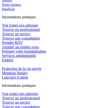
Seniors
Petite enfance
Handicap
In
f
ormations pra
t
iques
Voir toutes nos adresses
Trouver un professionnel
Trouver un service
Trouver une consultation
Prendre RDV
Annuler un rendez-vous
Préparer votre hospitalisation
Services administratifs
Emploi​
Protection de la vie privée
Mentions légales
Lanceurs d’alerte
In
f
ormations pra
t
iques
Voir toutes nos adresses
Trouver un professionnel
Trouver un service
Trouver une consultation