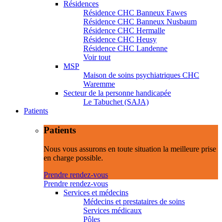
Résidences
Résidence CHC Banneux Fawes
Résidence CHC Banneux Nusbaum
Résidence CHC Hermalle
Résidence CHC Heusy
Résidence CHC Landenne
Voir tout
MSP
Maison de soins psychiatriques CHC
Waremme
Secteur de la personne handicapée
Le Tabuchet (SAJA)
Patients
Patients
Nous vous assurons en toute situation la meilleure prise
en charge possible.
Prendre rendez-vous
Prendre rendez-vous
Services et médecins
Médecins et prestataires de soins
Services médicaux
Pôles