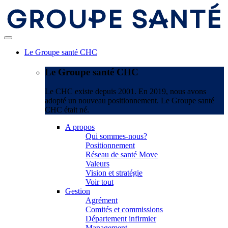
Le Groupe santé CHC
Le Groupe santé CHC
Le CHC existe depuis 2001. En 2019, nous avons
adopté un nouveau positionnement. Le Groupe santé
CHC était né.
A propos
Qui sommes-nous?
Positionnement
Réseau de santé Move
Valeurs
Vision et stratégie
Voir tout
Gestion
Agrément
Comités et commissions
Département infirmier
Management