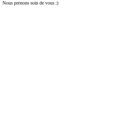
Nous pr
e
nons soin
d
e vous :)