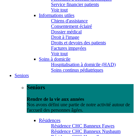
Service financier patients
Voir tout
Informations utiles
Chiens d'assistance
Consentement éclairé
Dossier médical
Droit à l'image
Droits et devoirs des patients
Factures impayées
Voir tout
Soins à domicile
Hospitalisation à domicile (HAD)
Soins continus pédiatriques
Seniors
Seniors
Rendre de la vie aux années
Nos avons défini une partie de notre activité autour de
l'accueil des personnes âgées.
Résidences
Résidence CHC Banneux Fawes
Résidence CHC Banneux Nusbaum