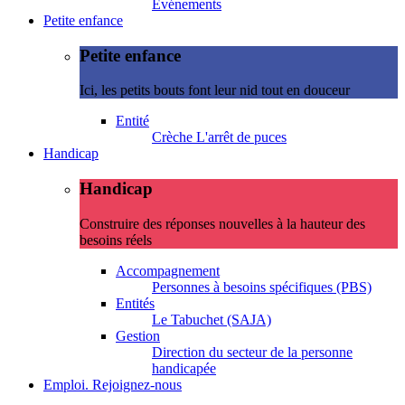
Evénements
Petite enfance
Petite enfance
Ici, les petits bouts font leur nid tout en douceur
Entité
Crèche L'arrêt de puces
Handicap
Handicap
Construire des réponses nouvelles à la hauteur des
besoins réels
Accompagnement
Personnes à besoins spécifiques (PBS)
Entités
Le Tabuchet (SAJA)
Gestion
Direction du secteur de la personne
handicapée
Emploi. Rejoignez-nous