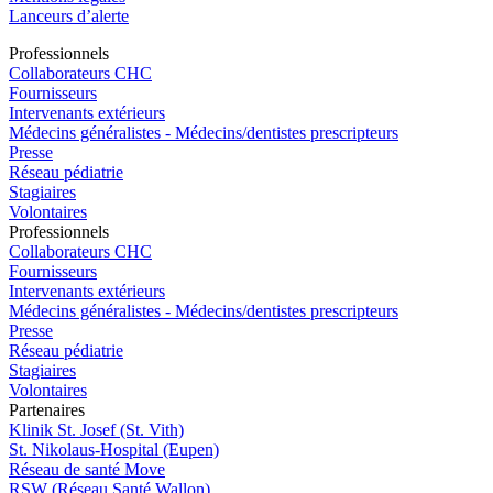
Lanceurs d’alerte
Pro
f
essionn
e
ls
Collaborateurs CHC
Fournisseurs
Intervenants extérieurs
Médecins généralistes - Médecins/dentistes prescripteurs
Presse
Réseau pédiatrie
Stagiaires
Volontaires
Pro
f
essionn
e
ls
Collaborateurs CHC
Fournisseurs
Intervenants extérieurs
Médecins généralistes - Médecins/dentistes prescripteurs
Presse
Réseau pédiatrie
Stagiaires
Volontaires
P
a
rtenai
r
es
Klinik St. Josef (St. Vith)
St. Nikolaus-Hospital (Eupen)
Réseau de santé Move
RSW (Réseau Santé Wallon)