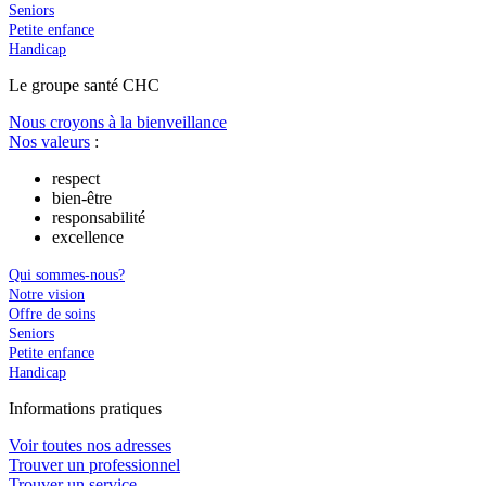
Seniors
Petite enfance
Handicap
Le
g
roupe s
a
nté CHC
Nous croyons à la bienveillance
Nos valeurs
:
respect
bien-être
responsabilité
excellence
Qui sommes-nous?
Notre vision
Offre de soins
Seniors
Petite enfance
Handicap
In
f
ormations pra
t
iques
Voir toutes nos adresses
Trouver un professionnel
Trouver un service