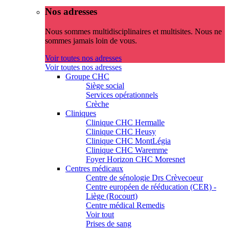
Nos adresses
Nous sommes multidisciplinaires et multisites. Nous ne
sommes jamais loin de vous.
Voir toutes nos adresses
Voir toutes nos adresses
Groupe CHC
Siège social
Services opérationnels
Crèche
Cliniques
Clinique CHC Hermalle
Clinique CHC Heusy
Clinique CHC MontLégia
Clinique CHC Waremme
Foyer Horizon CHC Moresnet
Centres médicaux
Centre de sénologie Drs Crèvecoeur
Centre européen de rééducation (CER) -
Liège (Rocourt)
Centre médical Remedis
Voir tout
Prises de sang