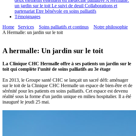
deux éléments essentiels en médecine palliative
A Hermalle:
un jardin sur le toit
Le suivi de deuil
Collaborations et
partenariat
Etre bénévole en soins palliatifs
Témoignages
Home
Services
Soins palliatifs et continus
Notre philosophie
A Hermalle: un jardin sur le toit
A hermalle: Un jardin sur le toit
La Clinique CHC Hermalle offre à ses patients un jardin sur le
toit qui complète l’unité de soins palliatifs au 3e étage
En 2013, le Groupe santé CHC se lançait un sacré défi: aménager
sur le toit de la Clinique CHC Hermalle un espace de bien-être et de
sérénité pour les patients en soins palliatifs. Cet espace est devenu
réalité sous la forme d'un jardin unique en milieu hospitalier. Il a été
inauguré le jeudi 25 mai.