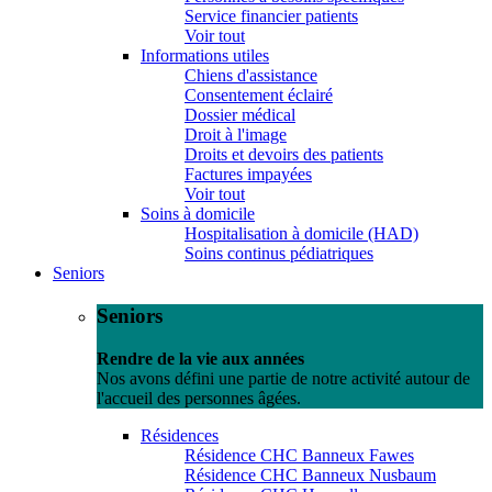
Service financier patients
Voir tout
Informations utiles
Chiens d'assistance
Consentement éclairé
Dossier médical
Droit à l'image
Droits et devoirs des patients
Factures impayées
Voir tout
Soins à domicile
Hospitalisation à domicile (HAD)
Soins continus pédiatriques
Seniors
Seniors
Rendre de la vie aux années
Nos avons défini une partie de notre activité autour de
l'accueil des personnes âgées.
Résidences
Résidence CHC Banneux Fawes
Résidence CHC Banneux Nusbaum