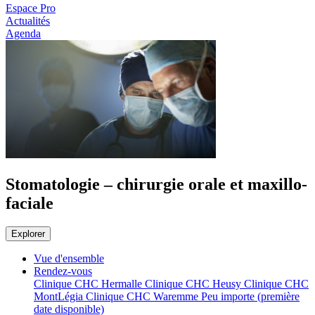
Espace Pro
Actualités
Agenda
Stomatologie – chirurgie orale et maxillo-
faciale
Explorer
Vue d'ensemble
Rendez-vous
Clinique CHC Hermalle
Clinique CHC Heusy
Clinique CHC
MontLégia
Clinique CHC Waremme
Peu importe (première
date disponible)