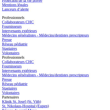
Protection de la vie privée
Mentions légales
Lanceurs d’alerte
Pro
f
essionn
e
ls
Collaborateurs CHC
Fournisseurs
Intervenants extérieurs
Médecins généralistes - Médecins/dentistes prescripteurs
Presse
Réseau pédiatrie
Stagiaires
Volontaires
Pro
f
essionn
e
ls
Collaborateurs CHC
Fournisseurs
Intervenants extérieurs
Médecins généralistes - Médecins/dentistes prescripteurs
Presse
Réseau pédiatrie
Stagiaires
Volontaires
P
a
rtenai
r
es
Klinik St. Josef (St. Vith)
St. Nikolaus-Hospital (Eupen)