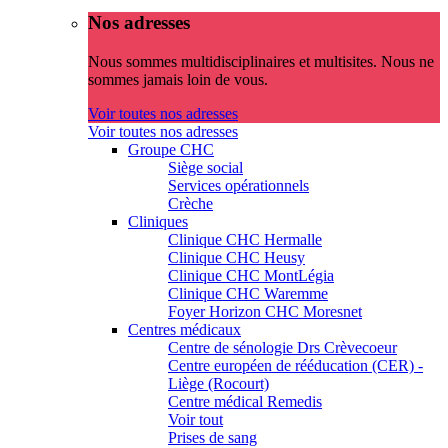
Nos adresses
Nous sommes multidisciplinaires et multisites. Nous ne
sommes jamais loin de vous.
Voir toutes nos adresses
Voir toutes nos adresses
Groupe CHC
Siège social
Services opérationnels
Crèche
Cliniques
Clinique CHC Hermalle
Clinique CHC Heusy
Clinique CHC MontLégia
Clinique CHC Waremme
Foyer Horizon CHC Moresnet
Centres médicaux
Centre de sénologie Drs Crèvecoeur
Centre européen de rééducation (CER) -
Liège (Rocourt)
Centre médical Remedis
Voir tout
Prises de sang