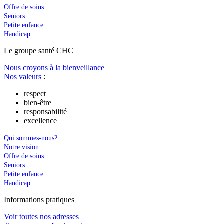
Offre de soins
Seniors
Petite enfance
Handicap
Le
g
roupe s
a
nté CHC
Nous croyons à la bienveillance
Nos valeurs
:
respect
bien-être
responsabilité
excellence
Qui sommes-nous?
Notre vision
Offre de soins
Seniors
Petite enfance
Handicap
In
f
ormations pra
t
iques
Voir toutes nos adresses