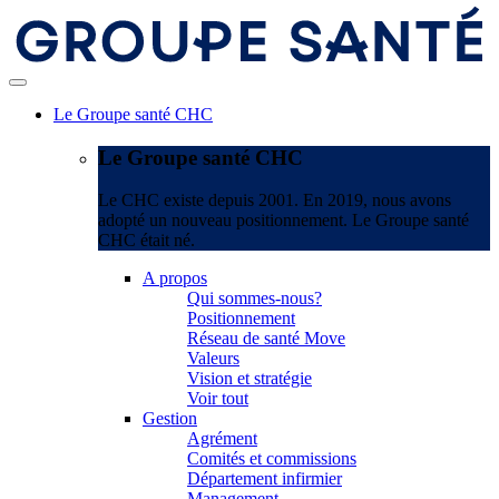
Le Groupe santé CHC
Le Groupe santé CHC
Le CHC existe depuis 2001. En 2019, nous avons
adopté un nouveau positionnement. Le Groupe santé
CHC était né.
A propos
Qui sommes-nous?
Positionnement
Réseau de santé Move
Valeurs
Vision et stratégie
Voir tout
Gestion
Agrément
Comités et commissions
Département infirmier
Management