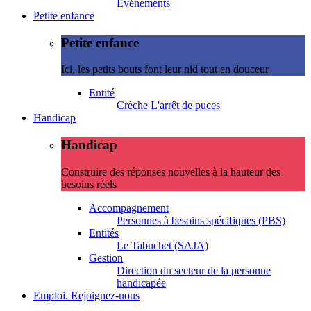
Evénements
Petite enfance
Petite enfance
Ici, les petits bouts font leur nid tout en douceur
Entité
Crèche L'arrêt de puces
Handicap
Handicap
Construire des réponses nouvelles à la hauteur des
besoins réels
Accompagnement
Personnes à besoins spécifiques (PBS)
Entités
Le Tabuchet (SAJA)
Gestion
Direction du secteur de la personne
handicapée
Emploi. Rejoignez-nous