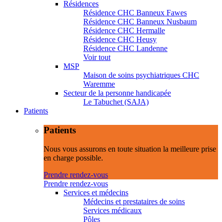
Résidences
Résidence CHC Banneux Fawes
Résidence CHC Banneux Nusbaum
Résidence CHC Hermalle
Résidence CHC Heusy
Résidence CHC Landenne
Voir tout
MSP
Maison de soins psychiatriques CHC
Waremme
Secteur de la personne handicapée
Le Tabuchet (SAJA)
Patients
Patients
Nous vous assurons en toute situation la meilleure prise
en charge possible.
Prendre rendez-vous
Prendre rendez-vous
Services et médecins
Médecins et prestataires de soins
Services médicaux
Pôles