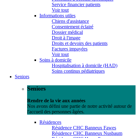
Service financier patients
Voir tout
Informations utiles
Chiens d'assistance
Consentement éclairé
Dossier médical
Droit à l'image
Droits et devoirs des patients
Factures impayées
Voir tout
Soins à domicile
Hospitalisation à domicile (HAD)
Soins continus pédiatriques
Seniors
Seniors
Rendre de la vie aux années
Nos avons défini une partie de notre activité autour de
l'accueil des personnes âgées.
Résidences
Résidence CHC Banneux Fawes
Résidence CHC Banneux Nusbaum