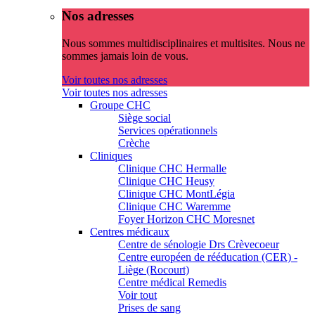
Nos adresses
Nous sommes multidisciplinaires et multisites. Nous ne
sommes jamais loin de vous.
Voir toutes nos adresses
Voir toutes nos adresses
Groupe CHC
Siège social
Services opérationnels
Crèche
Cliniques
Clinique CHC Hermalle
Clinique CHC Heusy
Clinique CHC MontLégia
Clinique CHC Waremme
Foyer Horizon CHC Moresnet
Centres médicaux
Centre de sénologie Drs Crèvecoeur
Centre européen de rééducation (CER) -
Liège (Rocourt)
Centre médical Remedis
Voir tout
Prises de sang