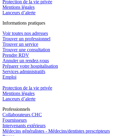
Protection de la vie privée
Mentions légales
Lanceurs d’alerte
In
f
ormations pra
t
iques
Voir toutes nos adresses
Trouver un professionnel
Trouver un service
Trouver une consultation
Prendre RDV
Annuler un rendez-vous
Préparer votre hospitalisation
Services administratifs
Emploi​
Protection de la vie privée
Mentions légales
Lanceurs d’alerte
Pro
f
essionn
e
ls
Collaborateurs CHC
Fournisseurs
Intervenants extérieurs
Médecins généralistes - Médecins/dentistes prescripteurs