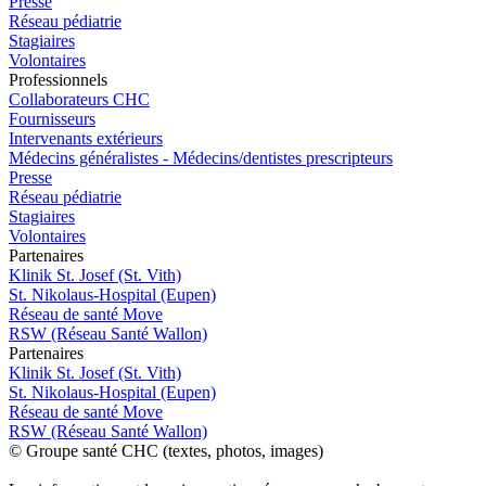
Presse
Réseau pédiatrie
Stagiaires
Volontaires
Pro
f
essionn
e
ls
Collaborateurs CHC
Fournisseurs
Intervenants extérieurs
Médecins généralistes - Médecins/dentistes prescripteurs
Presse
Réseau pédiatrie
Stagiaires
Volontaires
P
a
rtenai
r
es
Klinik St. Josef (St. Vith)
St. Nikolaus-Hospital (Eupen)
Réseau de santé Move
RSW (Réseau Santé Wallon)
P
a
rtenai
r
es
Klinik St. Josef (St. Vith)
St. Nikolaus-Hospital (Eupen)
Réseau de santé Move
RSW (Réseau Santé Wallon)
© Groupe santé CHC (textes, photos, images)