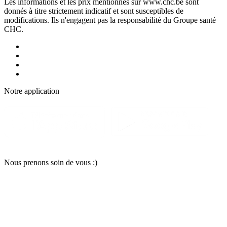
Les informations et les prix mentionnés sur www.chc.be sont
donnés à titre strictement indicatif et sont susceptibles de
modifications. Ils n'engagent pas la responsabilité du Groupe santé
CHC.
Notre applic
a
tion
Nous pr
e
nons soin
d
e vous :)