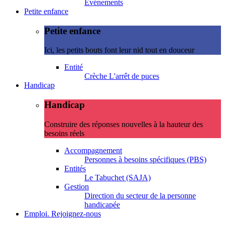
Evénements
Petite enfance
Petite enfance
Ici, les petits bouts font leur nid tout en douceur
Entité
Crèche L'arrêt de puces
Handicap
Handicap
Construire des réponses nouvelles à la hauteur des
besoins réels
Accompagnement
Personnes à besoins spécifiques (PBS)
Entités
Le Tabuchet (SAJA)
Gestion
Direction du secteur de la personne
handicapée
Emploi. Rejoignez-nous