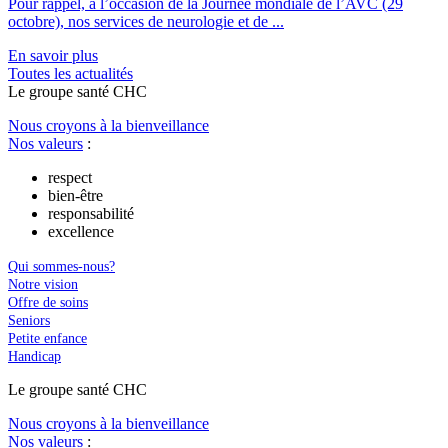
Pour rappel, à l’occasion de la Journée mondiale de l’AVC (29
octobre), nos services de neurologie et de ...
En savoir plus
Toutes les actu
a
lités
Le
g
roupe s
a
nté CHC
Nous croyons à la bienveillance
Nos valeurs
:
respect
bien-être
responsabilité
excellence
Qui sommes-nous?
Notre vision
Offre de soins
Seniors
Petite enfance
Handicap
Le
g
roupe s
a
nté CHC
Nous croyons à la bienveillance
Nos valeurs
: