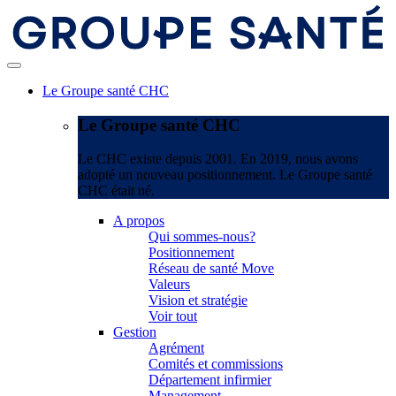
Le Groupe santé CHC
Le Groupe santé CHC
Le CHC existe depuis 2001. En 2019, nous avons
adopté un nouveau positionnement. Le Groupe santé
CHC était né.
A propos
Qui sommes-nous?
Positionnement
Réseau de santé Move
Valeurs
Vision et stratégie
Voir tout
Gestion
Agrément
Comités et commissions
Département infirmier
Management