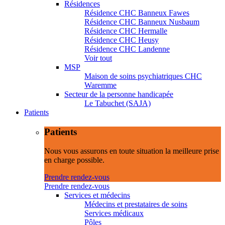
Résidences
Résidence CHC Banneux Fawes
Résidence CHC Banneux Nusbaum
Résidence CHC Hermalle
Résidence CHC Heusy
Résidence CHC Landenne
Voir tout
MSP
Maison de soins psychiatriques CHC
Waremme
Secteur de la personne handicapée
Le Tabuchet (SAJA)
Patients
Patients
Nous vous assurons en toute situation la meilleure prise
en charge possible.
Prendre rendez-vous
Prendre rendez-vous
Services et médecins
Médecins et prestataires de soins
Services médicaux
Pôles