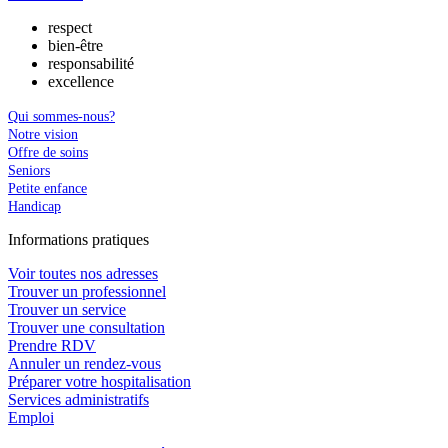
respect
bien-être
responsabilité
excellence
Qui sommes-nous?
Notre vision
Offre de soins
Seniors
Petite enfance
Handicap
In
f
ormations pra
t
iques
Voir toutes nos adresses
Trouver un professionnel
Trouver un service
Trouver une consultation
Prendre RDV
Annuler un rendez-vous
Préparer votre hospitalisation
Services administratifs
Emploi​