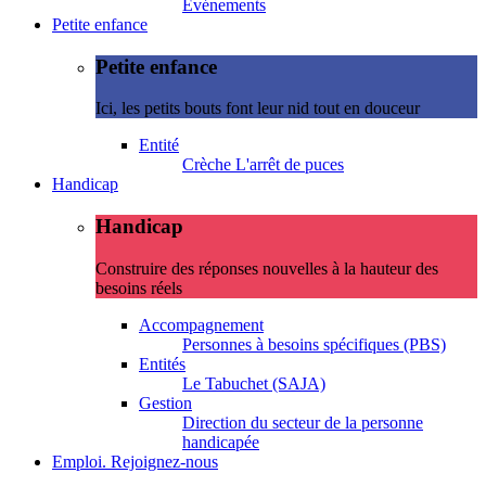
Evénements
Petite enfance
Petite enfance
Ici, les petits bouts font leur nid tout en douceur
Entité
Crèche L'arrêt de puces
Handicap
Handicap
Construire des réponses nouvelles à la hauteur des
besoins réels
Accompagnement
Personnes à besoins spécifiques (PBS)
Entités
Le Tabuchet (SAJA)
Gestion
Direction du secteur de la personne
handicapée
Emploi. Rejoignez-nous