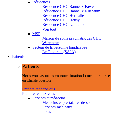
Résidences
Résidence CHC Banneux Fawes
Résidence CHC Banneux Nusbaum
Résidence CHC Hermalle
Résidence CHC Heusy
Résidence CHC Landenne
Voir tout
MSP
Maison de soins psychiatriques CHC
Waremme
Secteur de la personne handicapée
Le Tabuchet (SAJA)
Patients
Patients
Nous vous assurons en toute situation la meilleure prise
en charge possible.
Prendre rendez-vous
Prendre rendez-vous
Services et médecins
Médecins et prestataires de soins
Services médicaux
Pôles