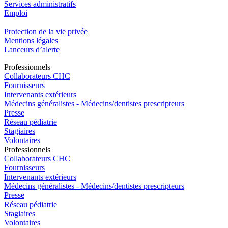
Services administratifs
Emploi​
Protection de la vie privée
Mentions légales
Lanceurs d’alerte
Pro
f
essionn
e
ls
Collaborateurs CHC
Fournisseurs
Intervenants extérieurs
Médecins généralistes - Médecins/dentistes prescripteurs
Presse
Réseau pédiatrie
Stagiaires
Volontaires
Pro
f
essionn
e
ls
Collaborateurs CHC
Fournisseurs
Intervenants extérieurs
Médecins généralistes - Médecins/dentistes prescripteurs
Presse
Réseau pédiatrie
Stagiaires
Volontaires