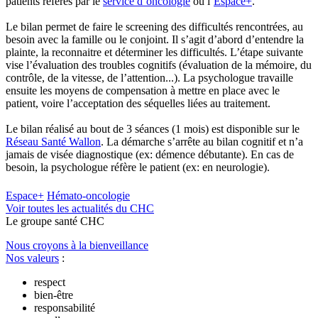
patients référés par le
service d’oncologie
ou l’
Espace+
.
Le bilan permet de faire le screening des difficultés rencontrées, au
besoin avec la famille ou le conjoint. Il s’agit d’abord d’entendre la
plainte, la reconnaitre et déterminer les difficultés. L’étape suivante
vise l’évaluation des troubles cognitifs (évaluation de la mémoire, du
contrôle, de la vitesse, de l’attention...). La psychologue travaille
ensuite les moyens de compensation à mettre en place avec le
patient, voire l’acceptation des séquelles liées au traitement.
Le bilan réalisé au bout de 3 séances (1 mois) est disponible sur le
Réseau Santé Wallon
. La démarche s’arrête au bilan cognitif et n’a
jamais de visée diagnostique (ex: démence débutante). En cas de
besoin, la psychologue réfère le patient (ex: en neurologie).
Espace+
Hémato-oncologie
Voir toutes les actualités du CHC
Le
g
roupe s
a
nté CHC
Nous croyons à la bienveillance
Nos valeurs
:
respect
bien-être
responsabilité