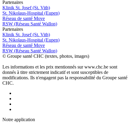
P
a
rtenai
r
es
Klinik St. Josef (St. Vith)
St. Nikolaus-Hospital (Eupen)
Réseau de santé Move
RSW (Réseau Santé Wallon)
P
a
rtenai
r
es
Klinik St. Josef (St. Vith)
St. Nikolaus-Hospital (Eupen)
Réseau de santé Move
RSW (Réseau Santé Wallon)
© Groupe santé CHC (textes, photos, images)
Les informations et les prix mentionnés sur www.chc.be sont
donnés à titre strictement indicatif et sont susceptibles de
modifications. Ils n'engagent pas la responsabilité du Groupe santé
CHC.
Notre applic
a
tion