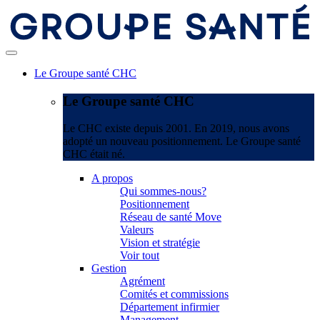
Le Groupe santé CHC
Le Groupe santé CHC
Le CHC existe depuis 2001. En 2019, nous avons
adopté un nouveau positionnement. Le Groupe santé
CHC était né.
A propos
Qui sommes-nous?
Positionnement
Réseau de santé Move
Valeurs
Vision et stratégie
Voir tout
Gestion
Agrément
Comités et commissions
Département infirmier
Management