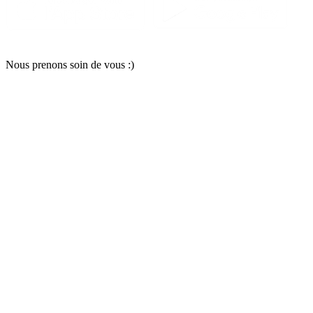
Nous pr
e
nons soin
d
e vous :)