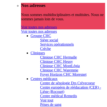
Nos adresses
Nous sommes multidisciplinaires et multisites. Nous ne
sommes jamais loin de vous.
Voir toutes nos adresses
Voir toutes nos adresses
Groupe CHC
Siège social
Services opérationnels
Crèche
Cliniques
Clinique CHC Hermalle
Clinique CHC Heusy
Clinique CHC MontLégia
Clinique CHC Waremme
Foyer Horizon CHC Moresnet
Centres médicaux
Centre de sénologie Drs Crèvecoeur
Centre européen de rééducation (CER) -
Liège (Rocourt)
Centre médical Remedis
Voir tout
Prises de sang