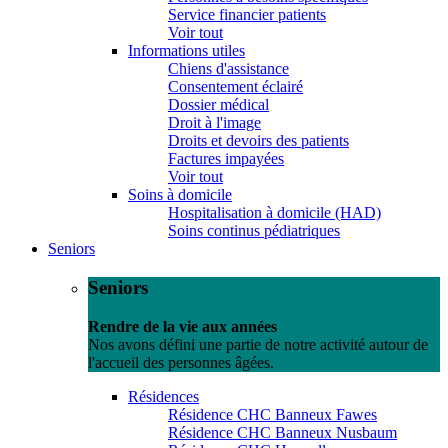
Service financier patients
Voir tout
Informations utiles
Chiens d'assistance
Consentement éclairé
Dossier médical
Droit à l'image
Droits et devoirs des patients
Factures impayées
Voir tout
Soins à domicile
Hospitalisation à domicile (HAD)
Soins continus pédiatriques
Seniors
Seniors
Rendre de la vie aux années
Nos avons défini une partie de notre activité autour de
l'accueil des personnes âgées.
Résidences
Résidence CHC Banneux Fawes
Résidence CHC Banneux Nusbaum