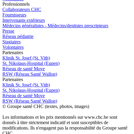
Pro
f
essionn
e
ls
Collaborateurs CHC
Fournisseurs
Intervenants extérieurs
Médecins généralistes - Médecins/dentistes prescripteurs
Presse
Réseau pédiatrie
Stagiaires
Volontaires
P
a
rtenai
r
es
Klinik St. Josef (St. Vith)
St. Nikolaus-Hospital (Eupen)
Réseau de santé Move
RSW (Réseau Santé Wallon)
P
a
rtenai
r
es
Klinik St. Josef (St. Vith)
St. Nikolaus-Hospital (Eupen)
Réseau de santé Move
RSW (Réseau Santé Wallon)
© Groupe santé CHC (textes, photos, images)
Les informations et les prix mentionnés sur www.chc.be sont
donnés à titre strictement indicatif et sont susceptibles de
modifications. Ils n'engagent pas la responsabilité du Groupe santé
CHC.