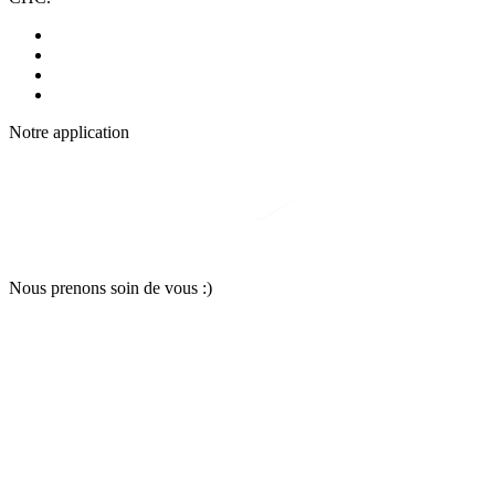
Notre applic
a
tion
Nous pr
e
nons soin
d
e vous :)