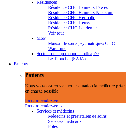
Résidences
Résidence CHC Banneux Fawes
Résidence CHC Banneux Nusbaum
Résidence CHC Hermalle
Résidence CHC Heusy
Résidence CHC Landenne
Voir tout
MSP
Maison de soins psychiatriques CHC
Waremme
Secteur de la personne handicapée
Le Tabuchet (SAJA)
Patients
Patients
Nous vous assurons en toute situation la meilleure prise
en charge possible.
Prendre rendez-vous
Prendre rendez-vous
Services et médecins
Médecins et prestataires de soins
Services médicaux
Pôles