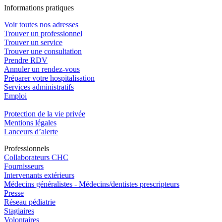
In
f
ormations pra
t
iques
Voir toutes nos adresses
Trouver un professionnel
Trouver un service
Trouver une consultation
Prendre RDV
Annuler un rendez-vous
Préparer votre hospitalisation
Services administratifs
Emploi​
Protection de la vie privée
Mentions légales
Lanceurs d’alerte
Pro
f
essionn
e
ls
Collaborateurs CHC
Fournisseurs
Intervenants extérieurs
Médecins généralistes - Médecins/dentistes prescripteurs
Presse
Réseau pédiatrie
Stagiaires
Volontaires