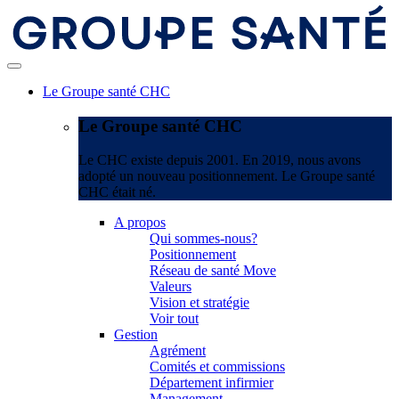
Le Groupe santé CHC
Le Groupe santé CHC
Le CHC existe depuis 2001. En 2019, nous avons
adopté un nouveau positionnement. Le Groupe santé
CHC était né.
A propos
Qui sommes-nous?
Positionnement
Réseau de santé Move
Valeurs
Vision et stratégie
Voir tout
Gestion
Agrément
Comités et commissions
Département infirmier
Management