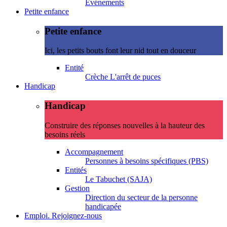
Evénements
Petite enfance
Petite enfance
Ici, les petits bouts font leur nid tout en douceur
Entité
Crèche L'arrêt de puces
Handicap
Handicap
Construire des réponses nouvelles à la hauteur des
besoins réels
Accompagnement
Personnes à besoins spécifiques (PBS)
Entités
Le Tabuchet (SAJA)
Gestion
Direction du secteur de la personne
handicapée
Emploi. Rejoignez-nous