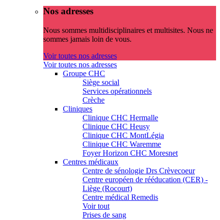
Nos adresses
Nous sommes multidisciplinaires et multisites. Nous ne
sommes jamais loin de vous.
Voir toutes nos adresses
Voir toutes nos adresses
Groupe CHC
Siège social
Services opérationnels
Crèche
Cliniques
Clinique CHC Hermalle
Clinique CHC Heusy
Clinique CHC MontLégia
Clinique CHC Waremme
Foyer Horizon CHC Moresnet
Centres médicaux
Centre de sénologie Drs Crèvecoeur
Centre européen de rééducation (CER) -
Liège (Rocourt)
Centre médical Remedis
Voir tout
Prises de sang