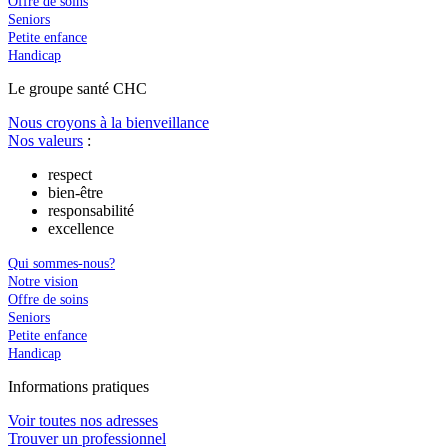
Offre de soins
Seniors
Petite enfance
Handicap
Le
g
roupe s
a
nté CHC
Nous croyons à la bienveillance
Nos valeurs
:
respect
bien-être
responsabilité
excellence
Qui sommes-nous?
Notre vision
Offre de soins
Seniors
Petite enfance
Handicap
In
f
ormations pra
t
iques
Voir toutes nos adresses
Trouver un professionnel