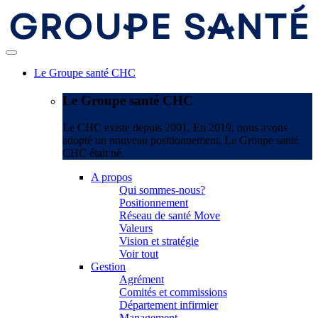
Le Groupe santé CHC
Le Groupe santé CHC
Le CHC existe depuis 2001. En 2019, nous avons
adopté un nouveau positionnement. Le Groupe santé
CHC était né.
A propos
Qui sommes-nous?
Positionnement
Réseau de santé Move
Valeurs
Vision et stratégie
Voir tout
Gestion
Agrément
Comités et commissions
Département infirmier
Management