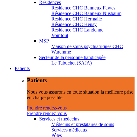
Résidences
Résidence CHC Banneux Fawes
Résidence CHC Banneux Nusbaum
Résidence CHC Hermalle
Résidence CHC Heusy
Résidence CHC Landenne
Voir tout
MSP
Maison de soins psychiatriques CHC
Waremme
Secteur de la personne handicapée
Le Tabuchet (SAJA)
Patients
Patients
Nous vous assurons en toute situation la meilleure prise
en charge possible.
Prendre rendez-vous
Prendre rendez-vous
Services et médecins
Médecins et prestataires de soins
Services médicaux
Pôles