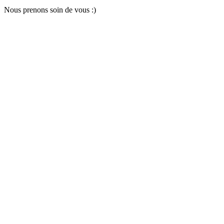
Nous pr
e
nons soin
d
e vous :)