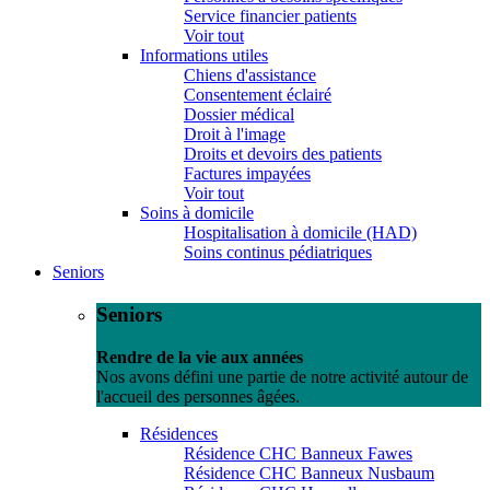
Service financier patients
Voir tout
Informations utiles
Chiens d'assistance
Consentement éclairé
Dossier médical
Droit à l'image
Droits et devoirs des patients
Factures impayées
Voir tout
Soins à domicile
Hospitalisation à domicile (HAD)
Soins continus pédiatriques
Seniors
Seniors
Rendre de la vie aux années
Nos avons défini une partie de notre activité autour de
l'accueil des personnes âgées.
Résidences
Résidence CHC Banneux Fawes
Résidence CHC Banneux Nusbaum