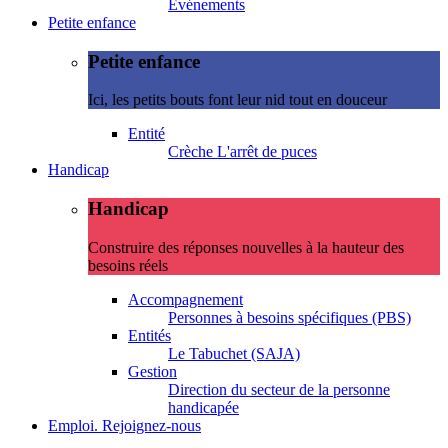
Evénements
Petite enfance
Petite enfance
Ici, les petits bouts font leur nid tout en douceur
Entité
Crèche L'arrêt de puces
Handicap
Handicap
Construire des réponses nouvelles à la hauteur des
besoins réels
Accompagnement
Personnes à besoins spécifiques (PBS)
Entités
Le Tabuchet (SAJA)
Gestion
Direction du secteur de la personne
handicapée
Emploi. Rejoignez-nous