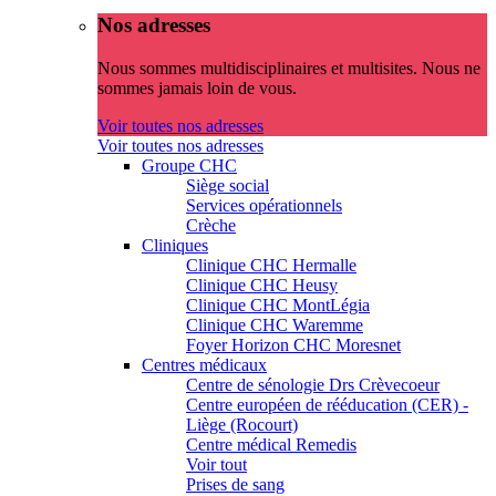
Nos adresses
Nous sommes multidisciplinaires et multisites. Nous ne
sommes jamais loin de vous.
Voir toutes nos adresses
Voir toutes nos adresses
Groupe CHC
Siège social
Services opérationnels
Crèche
Cliniques
Clinique CHC Hermalle
Clinique CHC Heusy
Clinique CHC MontLégia
Clinique CHC Waremme
Foyer Horizon CHC Moresnet
Centres médicaux
Centre de sénologie Drs Crèvecoeur
Centre européen de rééducation (CER) -
Liège (Rocourt)
Centre médical Remedis
Voir tout
Prises de sang