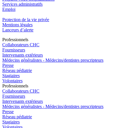
Services administratifs
Emploi​
Protection de la vie privée
Mentions légales
Lanceurs d’alerte
Pro
f
essionn
e
ls
Collaborateurs CHC
Fournisseurs
Intervenants extérieurs
Médecins généralistes - Médecins/dentistes prescripteurs
Presse
Réseau pédiatrie
Stagiaires
Volontaires
Pro
f
essionn
e
ls
Collaborateurs CHC
Fournisseurs
Intervenants extérieurs
Médecins généralistes - Médecins/dentistes prescripteurs
Presse
Réseau pédiatrie
Stagiaires
Volontaires