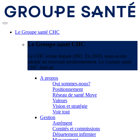
Le Groupe santé CHC
Le Groupe santé CHC
Le CHC existe depuis 2001. En 2019, nous avons
adopté un nouveau positionnement. Le Groupe santé
CHC était né.
A propos
Qui sommes-nous?
Positionnement
Réseau de santé Move
Valeurs
Vision et stratégie
Voir tout
Gestion
Agrément
Comités et commissions
Département infirmier
Management