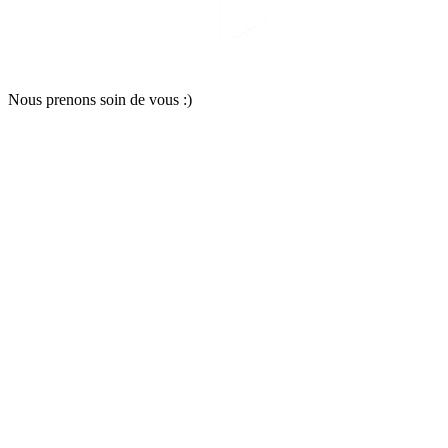
Nous pr
e
nons soin
d
e vous :)