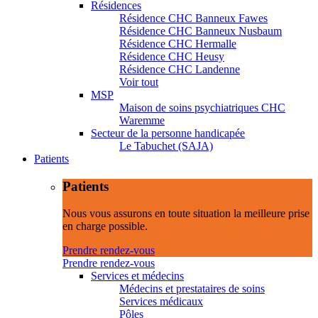
Résidences
Résidence CHC Banneux Fawes
Résidence CHC Banneux Nusbaum
Résidence CHC Hermalle
Résidence CHC Heusy
Résidence CHC Landenne
Voir tout
MSP
Maison de soins psychiatriques CHC
Waremme
Secteur de la personne handicapée
Le Tabuchet (SAJA)
Patients
Patients
Nous vous assurons en toute situation la meilleure prise
en charge possible.
Prendre rendez-vous
Prendre rendez-vous
Services et médecins
Médecins et prestataires de soins
Services médicaux
Pôles