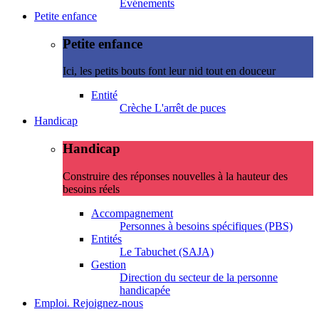
Evénements
Petite enfance
Petite enfance
Ici, les petits bouts font leur nid tout en douceur
Entité
Crèche L'arrêt de puces
Handicap
Handicap
Construire des réponses nouvelles à la hauteur des
besoins réels
Accompagnement
Personnes à besoins spécifiques (PBS)
Entités
Le Tabuchet (SAJA)
Gestion
Direction du secteur de la personne
handicapée
Emploi. Rejoignez-nous