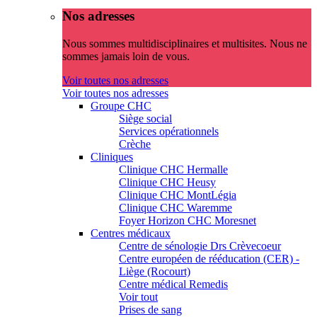
Nos adresses
Nous sommes multidisciplinaires et multisites. Nous ne
sommes jamais loin de vous.
Voir toutes nos adresses
Voir toutes nos adresses
Groupe CHC
Siège social
Services opérationnels
Crèche
Cliniques
Clinique CHC Hermalle
Clinique CHC Heusy
Clinique CHC MontLégia
Clinique CHC Waremme
Foyer Horizon CHC Moresnet
Centres médicaux
Centre de sénologie Drs Crèvecoeur
Centre européen de rééducation (CER) -
Liège (Rocourt)
Centre médical Remedis
Voir tout
Prises de sang