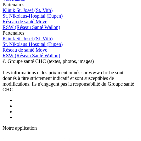
P
a
rtenai
r
es
Klinik St. Josef (St. Vith)
St. Nikolaus-Hospital (Eupen)
Réseau de santé Move
RSW (Réseau Santé Wallon)
P
a
rtenai
r
es
Klinik St. Josef (St. Vith)
St. Nikolaus-Hospital (Eupen)
Réseau de santé Move
RSW (Réseau Santé Wallon)
© Groupe santé CHC (textes, photos, images)
Les informations et les prix mentionnés sur www.chc.be sont
donnés à titre strictement indicatif et sont susceptibles de
modifications. Ils n'engagent pas la responsabilité du Groupe santé
CHC.
Notre applic
a
tion