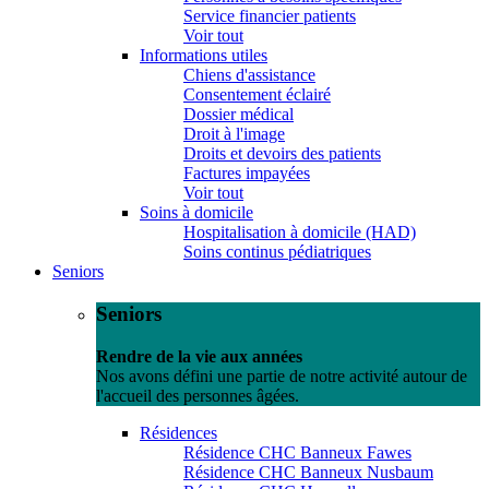
Service financier patients
Voir tout
Informations utiles
Chiens d'assistance
Consentement éclairé
Dossier médical
Droit à l'image
Droits et devoirs des patients
Factures impayées
Voir tout
Soins à domicile
Hospitalisation à domicile (HAD)
Soins continus pédiatriques
Seniors
Seniors
Rendre de la vie aux années
Nos avons défini une partie de notre activité autour de
l'accueil des personnes âgées.
Résidences
Résidence CHC Banneux Fawes
Résidence CHC Banneux Nusbaum