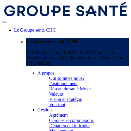
Le Groupe santé CHC
Le Groupe santé CHC
Le CHC existe depuis 2001. En 2019, nous avons
adopté un nouveau positionnement. Le Groupe santé
CHC était né.
A propos
Qui sommes-nous?
Positionnement
Réseau de santé Move
Valeurs
Vision et stratégie
Voir tout
Gestion
Agrément
Comités et commissions
Département infirmier
Management