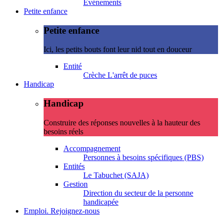
Evénements
Petite enfance
Petite enfance
Ici, les petits bouts font leur nid tout en douceur
Entité
Crèche L'arrêt de puces
Handicap
Handicap
Construire des réponses nouvelles à la hauteur des
besoins réels
Accompagnement
Personnes à besoins spécifiques (PBS)
Entités
Le Tabuchet (SAJA)
Gestion
Direction du secteur de la personne
handicapée
Emploi. Rejoignez-nous