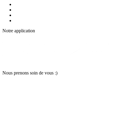
Notre applic
a
tion
Nous pr
e
nons soin
d
e vous :)