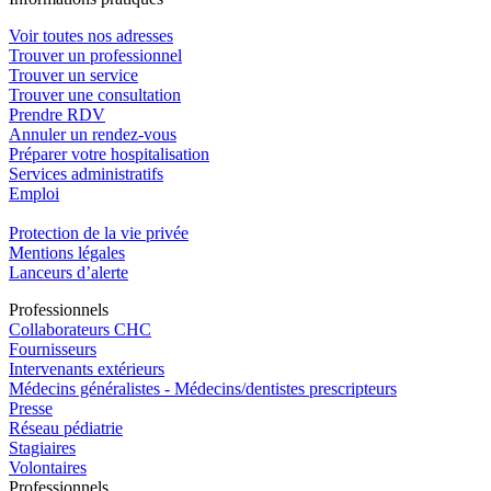
Voir toutes nos adresses
Trouver un professionnel
Trouver un service
Trouver une consultation
Prendre RDV
Annuler un rendez-vous
Préparer votre hospitalisation
Services administratifs
Emploi​
Protection de la vie privée
Mentions légales
Lanceurs d’alerte
Pro
f
essionn
e
ls
Collaborateurs CHC
Fournisseurs
Intervenants extérieurs
Médecins généralistes - Médecins/dentistes prescripteurs
Presse
Réseau pédiatrie
Stagiaires
Volontaires
Pro
f
essionn
e
ls