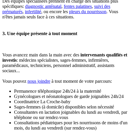
Des équipes spécialisées prennent en charge des situations plus
spécifiques:
diagnostic anténatal
,
fentes palatines
,
suivi des
prématurés
,
infertilité
, ou encore les
pleurs du nourrisson
. Vous
n'êtes jamais seuls face à ces situations.
3. Une équipe présente à tout moment
Vous avancez main dans la main avec des
intervenants qualifiés et
investis
: médecins spécialistes, sages-femmes, infirmières,
paramédicaux, techniciens, personnel administratif, assistants
sociaux...
Vous pouvez
nous joindre
à tout moment de votre parcours:
Permanence téléphonique 24h/24 à la maternité
Gynécologues et néonatologues de garde joignables 24h/24
Coordinatrice La Croche-baby
Sages-femmes (à domicile) disponibles selon nécessité
Consultantes en lactation joignables du lundi au vendredi, par
téléphone ou sur rendez-vous
Consultations pédiatriques pour les nourrissons de moins d'un
mois, du lundi au vendredi (sur rendez-vous)