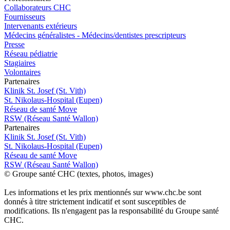
Collaborateurs CHC
Fournisseurs
Intervenants extérieurs
Médecins généralistes - Médecins/dentistes prescripteurs
Presse
Réseau pédiatrie
Stagiaires
Volontaires
P
a
rtenai
r
es
Klinik St. Josef (St. Vith)
St. Nikolaus-Hospital (Eupen)
Réseau de santé Move
RSW (Réseau Santé Wallon)
P
a
rtenai
r
es
Klinik St. Josef (St. Vith)
St. Nikolaus-Hospital (Eupen)
Réseau de santé Move
RSW (Réseau Santé Wallon)
© Groupe santé CHC (textes, photos, images)
Les informations et les prix mentionnés sur www.chc.be sont
donnés à titre strictement indicatif et sont susceptibles de
modifications. Ils n'engagent pas la responsabilité du Groupe santé
CHC.