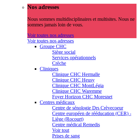
Nos adresses
Nous sommes multidisciplinaires et multisites. Nous ne
sommes jamais loin de vous.
Voir toutes nos adresses
Voir toutes nos adresses
Groupe CHC
Siège social
Services opérationnels
Crèche
Cliniques
Clinique CHC Hermalle
Clinique CHC Heusy
Clinique CHC MontLégia
Clinique CHC Waremme
Foyer Horizon CHC Moresnet
Centres médicaux
Centre de sénologie Drs Crèvecoeur
Centre européen de rééducation (CER) -
Liège (Rocourt)
Centre médical Remedis
Voir tout
Prises de sang