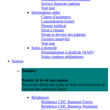
Service financier patients
Voir tout
Informations utiles
Chiens d'assistance
Consentement éclairé
Dossier médical
Droit à l'image
Droits et devoirs des patients
Factures impayées
Voir tout
Soins à domicile
Hospitalisation à domicile (HAD)
Soins continus pédiatriques
Seniors
Seniors
Rendre de la vie aux années
Nos avons défini une partie de notre activité autour de
l'accueil des personnes âgées.
Résidences
Résidence CHC Banneux Fawes
Résidence CHC Banneux Nusbaum