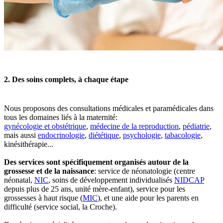
2. Des soins complets, à chaque étape
Nous proposons des consultations médicales et paramédicales dans
tous les domaines liés à la maternité:
gynécologie et obstétrique
,
médecine de la reproduction
,
pédiatrie
,
mais aussi
endocrinologie
,
diététique
,
psychologie
,
tabacologie
,
kinésithérapie...
Des services sont spécifiquement organisés autour de la
grossesse et de la naissance
: service de néonatologie (centre
néonatal,
NIC
, soins de développement individualisés
NIDCAP
depuis plus de 25 ans, unité mère-enfant), service pour les
grossesses à haut risque (
MIC
), et une aide pour les parents en
difficulté (service social, la Croche).