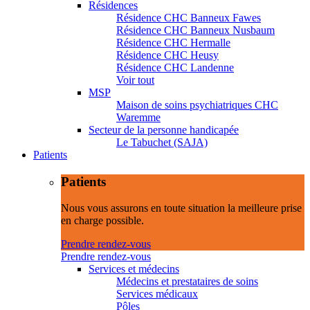
Résidences
Résidence CHC Banneux Fawes
Résidence CHC Banneux Nusbaum
Résidence CHC Hermalle
Résidence CHC Heusy
Résidence CHC Landenne
Voir tout
MSP
Maison de soins psychiatriques CHC
Waremme
Secteur de la personne handicapée
Le Tabuchet (SAJA)
Patients
Patients
Nous vous assurons en toute situation la meilleure prise
en charge possible.
Prendre rendez-vous
Prendre rendez-vous
Services et médecins
Médecins et prestataires de soins
Services médicaux
Pôles