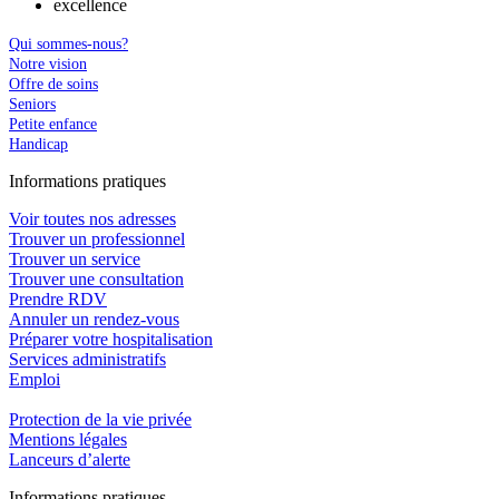
excellence
Qui sommes-nous?
Notre vision
Offre de soins
Seniors
Petite enfance
Handicap
In
f
ormations pra
t
iques
Voir toutes nos adresses
Trouver un professionnel
Trouver un service
Trouver une consultation
Prendre RDV
Annuler un rendez-vous
Préparer votre hospitalisation
Services administratifs
Emploi​
Protection de la vie privée
Mentions légales
Lanceurs d’alerte
In
f
ormations pra
t
iques