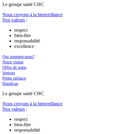
Le
g
roupe s
a
nté CHC
Nous croyons à la bienveillance
Nos valeurs
:
respect
bien-être
responsabilité
excellence
Qui sommes-nous?
Notre vision
Offre de soins
Seniors
Petite enfance
Handicap
Le
g
roupe s
a
nté CHC
Nous croyons à la bienveillance
Nos valeurs
:
respect
bien-être
responsabilité