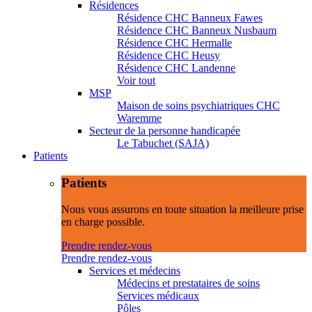
Résidences
Résidence CHC Banneux Fawes
Résidence CHC Banneux Nusbaum
Résidence CHC Hermalle
Résidence CHC Heusy
Résidence CHC Landenne
Voir tout
MSP
Maison de soins psychiatriques CHC
Waremme
Secteur de la personne handicapée
Le Tabuchet (SAJA)
Patients
Patients
Nous vous assurons en toute situation la meilleure prise
en charge possible.
Prendre rendez-vous
Prendre rendez-vous
Services et médecins
Médecins et prestataires de soins
Services médicaux
Pôles