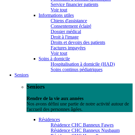
Service financier patients
Voir tout
Informations utiles
Chiens d'assistance
Consentement éclairé
Dossier médical
Droit à l'image
Droits et devoirs des patients
Factures impayées
Voir tout
Soins à domicile
Hospitalisation à domicile (HAD)
Soins continus pédiatriques
Seniors
Seniors
Rendre de la vie aux années
Nos avons défini une partie de notre activité autour de
l'accueil des personnes âgées.
Résidences
Résidence CHC Banneux Fawes
Résidence CHC Banneux Nusbaum