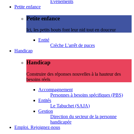
Evénements
Petite enfance
Petite enfance
Ici, les petits bouts font leur nid tout en douceur
Entité
Crèche L'arrêt de puces
Handicap
Handicap
Construire des réponses nouvelles à la hauteur des
besoins réels
Accompagnement
Personnes à besoins spécifiques (PBS)
Entités
Le Tabuchet (SAJA)
Gestion
Direction du secteur de la personne
handicapée
Emploi. Rejoignez-nous