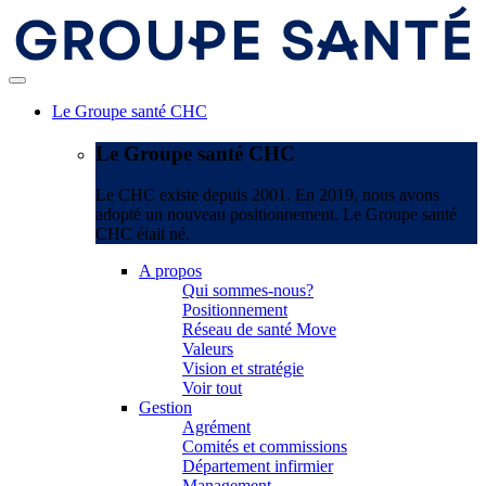
Le Groupe santé CHC
Le Groupe santé CHC
Le CHC existe depuis 2001. En 2019, nous avons
adopté un nouveau positionnement. Le Groupe santé
CHC était né.
A propos
Qui sommes-nous?
Positionnement
Réseau de santé Move
Valeurs
Vision et stratégie
Voir tout
Gestion
Agrément
Comités et commissions
Département infirmier
Management