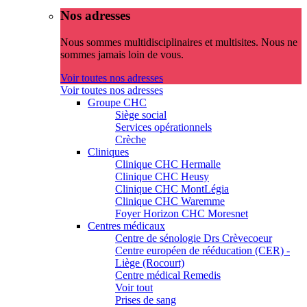
Nos adresses
Nous sommes multidisciplinaires et multisites. Nous ne
sommes jamais loin de vous.
Voir toutes nos adresses
Voir toutes nos adresses
Groupe CHC
Siège social
Services opérationnels
Crèche
Cliniques
Clinique CHC Hermalle
Clinique CHC Heusy
Clinique CHC MontLégia
Clinique CHC Waremme
Foyer Horizon CHC Moresnet
Centres médicaux
Centre de sénologie Drs Crèvecoeur
Centre européen de rééducation (CER) -
Liège (Rocourt)
Centre médical Remedis
Voir tout
Prises de sang