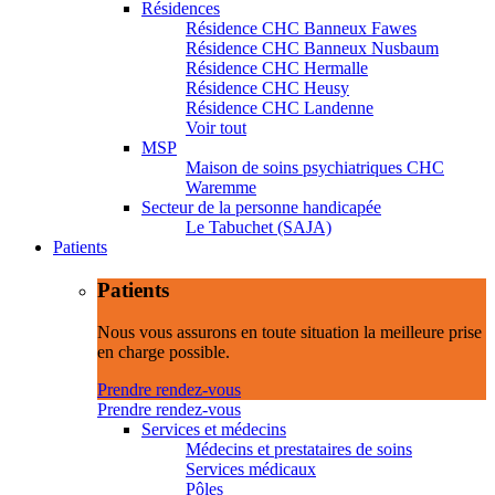
Résidences
Résidence CHC Banneux Fawes
Résidence CHC Banneux Nusbaum
Résidence CHC Hermalle
Résidence CHC Heusy
Résidence CHC Landenne
Voir tout
MSP
Maison de soins psychiatriques CHC
Waremme
Secteur de la personne handicapée
Le Tabuchet (SAJA)
Patients
Patients
Nous vous assurons en toute situation la meilleure prise
en charge possible.
Prendre rendez-vous
Prendre rendez-vous
Services et médecins
Médecins et prestataires de soins
Services médicaux
Pôles