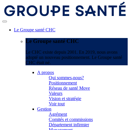
Le Groupe santé CHC
Le Groupe santé CHC
Le CHC existe depuis 2001. En 2019, nous avons
adopté un nouveau positionnement. Le Groupe santé
CHC était né.
A propos
Qui sommes-nous?
Positionnement
Réseau de santé Move
Valeurs
Vision et stratégie
Voir tout
Gestion
Agrément
Comités et commissions
Département infirmier
Management