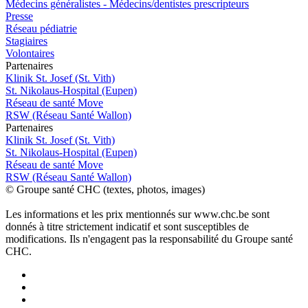
Médecins généralistes - Médecins/dentistes prescripteurs
Presse
Réseau pédiatrie
Stagiaires
Volontaires
P
a
rtenai
r
es
Klinik St. Josef (St. Vith)
St. Nikolaus-Hospital (Eupen)
Réseau de santé Move
RSW (Réseau Santé Wallon)
P
a
rtenai
r
es
Klinik St. Josef (St. Vith)
St. Nikolaus-Hospital (Eupen)
Réseau de santé Move
RSW (Réseau Santé Wallon)
© Groupe santé CHC (textes, photos, images)
Les informations et les prix mentionnés sur www.chc.be sont
donnés à titre strictement indicatif et sont susceptibles de
modifications. Ils n'engagent pas la responsabilité du Groupe santé
CHC.