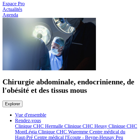
Espace Pro
Actualités
Agenda
Chirurgie abdominale, endocrinienne, de
l'obésité et des tissus mous
Explorer
Vue d'ensemble
Rendez-vous
Clinique CHC Hermalle
Clinique CHC Heusy
Clinique CHC
MontLégia
Clinique CHC Waremme
Centre médical du
Haut-Pré
Centre médical l'Ecoute - Beyne-Heusay
Peu