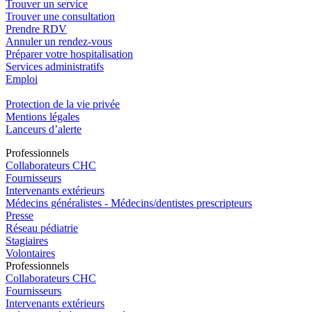
Trouver un service
Trouver une consultation
Prendre RDV
Annuler un rendez-vous
Préparer votre hospitalisation
Services administratifs
Emploi​
Protection de la vie privée
Mentions légales
Lanceurs d’alerte
Pro
f
essionn
e
ls
Collaborateurs CHC
Fournisseurs
Intervenants extérieurs
Médecins généralistes - Médecins/dentistes prescripteurs
Presse
Réseau pédiatrie
Stagiaires
Volontaires
Pro
f
essionn
e
ls
Collaborateurs CHC
Fournisseurs
Intervenants extérieurs