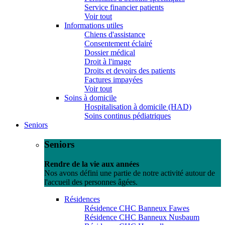
Service financier patients
Voir tout
Informations utiles
Chiens d'assistance
Consentement éclairé
Dossier médical
Droit à l'image
Droits et devoirs des patients
Factures impayées
Voir tout
Soins à domicile
Hospitalisation à domicile (HAD)
Soins continus pédiatriques
Seniors
Seniors
Rendre de la vie aux années
Nos avons défini une partie de notre activité autour de
l'accueil des personnes âgées.
Résidences
Résidence CHC Banneux Fawes
Résidence CHC Banneux Nusbaum