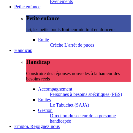
Evénements
Petite enfance
Petite enfance
Ici, les petits bouts font leur nid tout en douceur
Entité
Crèche L'arrêt de puces
Handicap
Handicap
Construire des réponses nouvelles à la hauteur des
besoins réels
Accompagnement
Personnes à besoins spécifiques (PBS)
Entités
Le Tabuchet (SAJA)
Gestion
Direction du secteur de la personne
handicapée
Emploi. Rejoignez-nous