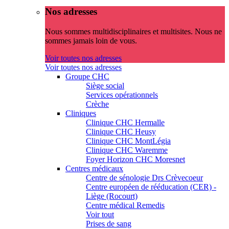
Nos adresses
Nous sommes multidisciplinaires et multisites. Nous ne
sommes jamais loin de vous.
Voir toutes nos adresses
Voir toutes nos adresses
Groupe CHC
Siège social
Services opérationnels
Crèche
Cliniques
Clinique CHC Hermalle
Clinique CHC Heusy
Clinique CHC MontLégia
Clinique CHC Waremme
Foyer Horizon CHC Moresnet
Centres médicaux
Centre de sénologie Drs Crèvecoeur
Centre européen de rééducation (CER) -
Liège (Rocourt)
Centre médical Remedis
Voir tout
Prises de sang