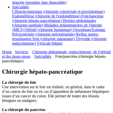
importe (première date disponible)
Spécialités
Côlon/rectum/anus (chirurgie colorectale et proctologique)
Endométriose (chirurgie de l'endométriose)
Foie/pancréas
(chirurgie hépato-pancréatique)
Hernies abdominales
(chirurgie pariétale)
Maladies inflammatoires de l'intestin
(MICI)
Obésité (chirurgie bariatrique)
Oesophage/Estomac
Pelvis/périnée (chirurgie pelvipérinéale)
Reflux gastro-
œsophagien
Sein (chirurgie mammaire)
Thyroïde (chirurgie
endocrinienne)
Vésicule biliaire
Home
Services
Chirurgie abdominale, endocrinienne, de l'obésité
et des tissus mous
Spécialités
Foie/pancréas (chirurgie hépato-
pancréatique)
Chirurgie hépato-pancréatique
La chirurgie du foie
Une intervention sur le foie est réalisée, en général, dans le cadre
d’un cancer du foie ou en cas d’apparition de métastases hépatiques
issues d’un cancer du colon. Elle permet de traiter des lésions
bénignes ou malignes.
La chirurgie du pancréas