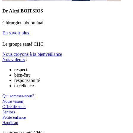
Dr Alexi BOITSIOS
Chirurgien abdominal
En savoir plus
Le
g
roupe s
a
nté CHC
Nous croyons à la bienveillance
Nos valeurs
:
respect
bien-être
responsabilité
excellence
Qui sommes-nous?
Notre vision
Offre de soins
Seniors
Petite enfance
Handicap
Le
g
roupe s
a
nté CHC