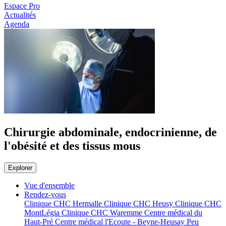
Espace Pro
Actualités
Agenda
Chirurgie abdominale, endocrinienne, de
l'obésité et des tissus mous
Explorer
Vue d'ensemble
Rendez-vous
Clinique CHC Hermalle
Clinique CHC Heusy
Clinique CHC
MontLégia
Clinique CHC Waremme
Centre médical du
Haut-Pré
Centre médical l'Ecoute - Beyne-Heusay
Peu