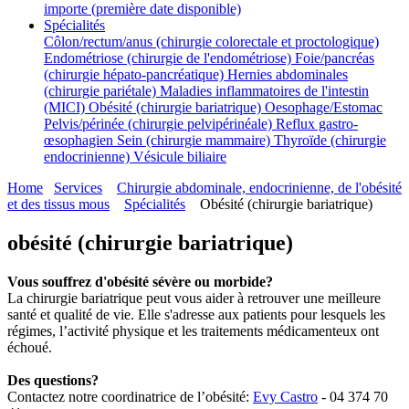
importe (première date disponible)
Spécialités
Côlon/rectum/anus (chirurgie colorectale et proctologique)
Endométriose (chirurgie de l'endométriose)
Foie/pancréas
(chirurgie hépato-pancréatique)
Hernies abdominales
(chirurgie pariétale)
Maladies inflammatoires de l'intestin
(MICI)
Obésité (chirurgie bariatrique)
Oesophage/Estomac
Pelvis/périnée (chirurgie pelvipérinéale)
Reflux gastro-
œsophagien
Sein (chirurgie mammaire)
Thyroïde (chirurgie
endocrinienne)
Vésicule biliaire
Home
Services
Chirurgie abdominale, endocrinienne, de l'obésité
et des tissus mous
Spécialités
Obésité (chirurgie bariatrique)
obésité (chirurgie bariatrique)
Vous souffrez d'obésité sévère ou morbide?
La chirurgie bariatrique peut vous aider à retrouver une meilleure
santé et qualité de vie. Elle s'adresse aux patients pour lesquels les
régimes, l’activité physique et les traitements médicamenteux ont
échoué.
Des questions?
Contactez notre coordinatrice de l’obésité:
Evy Castro
- 04 374 70