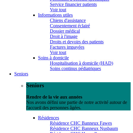
Service financier patients
Voir tout
Informations utiles
Chiens d'assistance
Consentement éclairé
Dossier médical
Droit à l'image
Droits et devoirs des patients
Factures impayées
Voir tout
Soins à domicile
Hospitalisation à domicile (HAD)
Soins continus pédiatriques
Seniors
Seniors
Rendre de la vie aux années
Nos avons défini une partie de notre activité autour de
l'accueil des personnes âgées.
Résidences
Résidence CHC Banneux Fawes
Résidence CHC Banneux Nusbaum