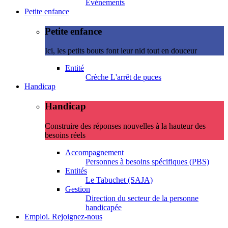
Evénements
Petite enfance
Petite enfance
Ici, les petits bouts font leur nid tout en douceur
Entité
Crèche L'arrêt de puces
Handicap
Handicap
Construire des réponses nouvelles à la hauteur des
besoins réels
Accompagnement
Personnes à besoins spécifiques (PBS)
Entités
Le Tabuchet (SAJA)
Gestion
Direction du secteur de la personne
handicapée
Emploi. Rejoignez-nous