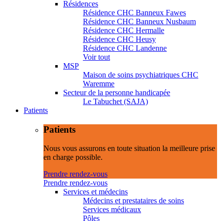
Résidences
Résidence CHC Banneux Fawes
Résidence CHC Banneux Nusbaum
Résidence CHC Hermalle
Résidence CHC Heusy
Résidence CHC Landenne
Voir tout
MSP
Maison de soins psychiatriques CHC
Waremme
Secteur de la personne handicapée
Le Tabuchet (SAJA)
Patients
Patients
Nous vous assurons en toute situation la meilleure prise
en charge possible.
Prendre rendez-vous
Prendre rendez-vous
Services et médecins
Médecins et prestataires de soins
Services médicaux
Pôles