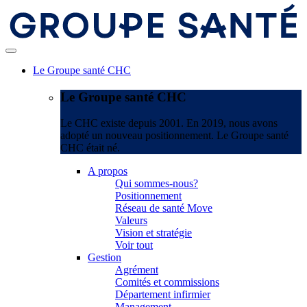
Le Groupe santé CHC
Le Groupe santé CHC
Le CHC existe depuis 2001. En 2019, nous avons
adopté un nouveau positionnement. Le Groupe santé
CHC était né.
A propos
Qui sommes-nous?
Positionnement
Réseau de santé Move
Valeurs
Vision et stratégie
Voir tout
Gestion
Agrément
Comités et commissions
Département infirmier
Management