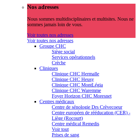
Nos adresses
Nous sommes multidisciplinaires et multisites. Nous ne
sommes jamais loin de vous.
Voir toutes nos adresses
Voir toutes nos adresses
Groupe CHC
Siège social
Services opérationnels
Crèche
Cliniques
Clinique CHC Hermalle
Clinique CHC Heusy
Clinique CHC MontLégia
Clinique CHC Waremme
Foyer Horizon CHC Moresnet
Centres médicaux
Centre de sénologie Drs Crèvecoeur
Centre européen de rééducation (CER) -
Liège (Rocourt)
Centre médical Remedis
Voir tout
Prises de sang