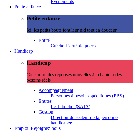
Evénements
Petite enfance
Petite enfance
Ici, les petits bouts font leur nid tout en douceur
Entité
Crèche L'arrêt de puces
Handicap
Handicap
Construire des réponses nouvelles à la hauteur des
besoins réels
Accompagnement
Personnes à besoins spécifiques (PBS)
Entités
Le Tabuchet (SAJA)
Gestion
Direction du secteur de la personne
handicapée
Emploi. Rejoignez-nous