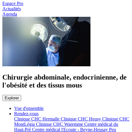
Espace Pro
Actualités
Agenda
Chirurgie abdominale, endocrinienne, de
l'obésité et des tissus mous
Explorer
Vue d'ensemble
Rendez-vous
Clinique CHC Hermalle
Clinique CHC Heusy
Clinique CHC
MontLégia
Clinique CHC Waremme
Centre médical du
Haut-Pré
Centre médical l'Ecoute - Beyne-Heusay
Peu