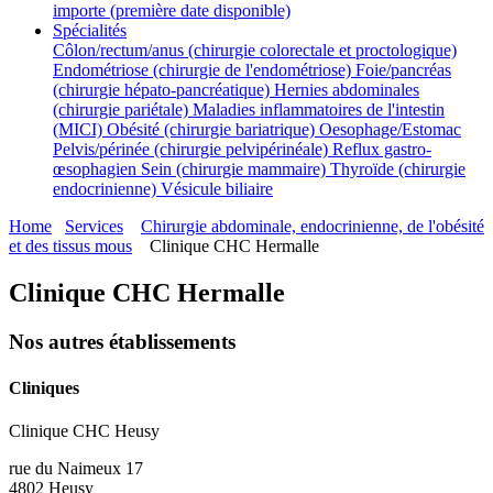
importe (première date disponible)
Spécialités
Côlon/rectum/anus (chirurgie colorectale et proctologique)
Endométriose (chirurgie de l'endométriose)
Foie/pancréas
(chirurgie hépato-pancréatique)
Hernies abdominales
(chirurgie pariétale)
Maladies inflammatoires de l'intestin
(MICI)
Obésité (chirurgie bariatrique)
Oesophage/Estomac
Pelvis/périnée (chirurgie pelvipérinéale)
Reflux gastro-
œsophagien
Sein (chirurgie mammaire)
Thyroïde (chirurgie
endocrinienne)
Vésicule biliaire
Home
Services
Chirurgie abdominale, endocrinienne, de l'obésité
et des tissus mous
Clinique CHC Hermalle
Clinique CHC Hermalle
Nos autres établissements
Cliniques
Clinique CHC Heusy
rue du Naimeux 17
4802 Heusy