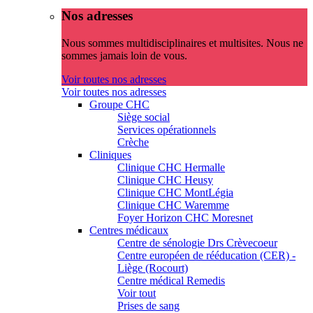
Nos adresses
Nous sommes multidisciplinaires et multisites. Nous ne
sommes jamais loin de vous.
Voir toutes nos adresses
Voir toutes nos adresses
Groupe CHC
Siège social
Services opérationnels
Crèche
Cliniques
Clinique CHC Hermalle
Clinique CHC Heusy
Clinique CHC MontLégia
Clinique CHC Waremme
Foyer Horizon CHC Moresnet
Centres médicaux
Centre de sénologie Drs Crèvecoeur
Centre européen de rééducation (CER) -
Liège (Rocourt)
Centre médical Remedis
Voir tout
Prises de sang