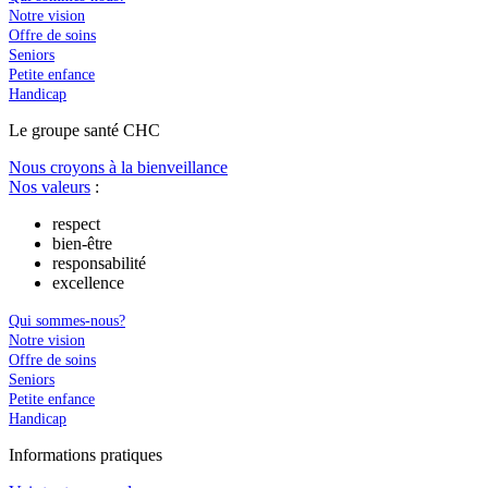
Notre vision
Offre de soins
Seniors
Petite enfance
Handicap
Le
g
roupe s
a
nté CHC
Nous croyons à la bienveillance
Nos valeurs
:
respect
bien-être
responsabilité
excellence
Qui sommes-nous?
Notre vision
Offre de soins
Seniors
Petite enfance
Handicap
In
f
ormations pra
t
iques