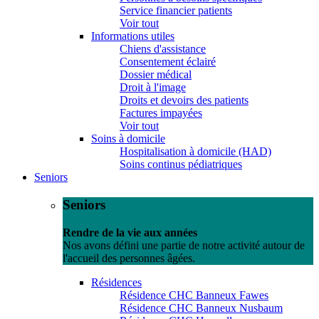
Service financier patients
Voir tout
Informations utiles
Chiens d'assistance
Consentement éclairé
Dossier médical
Droit à l'image
Droits et devoirs des patients
Factures impayées
Voir tout
Soins à domicile
Hospitalisation à domicile (HAD)
Soins continus pédiatriques
Seniors
Seniors
Rendre de la vie aux années
Nos avons défini une partie de notre activité autour de
l'accueil des personnes âgées.
Résidences
Résidence CHC Banneux Fawes
Résidence CHC Banneux Nusbaum