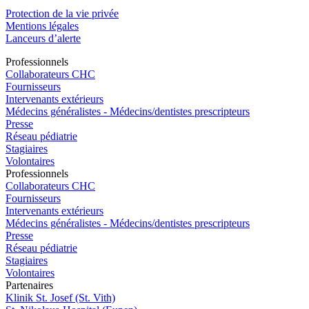
Protection de la vie privée
Mentions légales
Lanceurs d’alerte
Pro
f
essionn
e
ls
Collaborateurs CHC
Fournisseurs
Intervenants extérieurs
Médecins généralistes - Médecins/dentistes prescripteurs
Presse
Réseau pédiatrie
Stagiaires
Volontaires
Pro
f
essionn
e
ls
Collaborateurs CHC
Fournisseurs
Intervenants extérieurs
Médecins généralistes - Médecins/dentistes prescripteurs
Presse
Réseau pédiatrie
Stagiaires
Volontaires
P
a
rtenai
r
es
Klinik St. Josef (St. Vith)