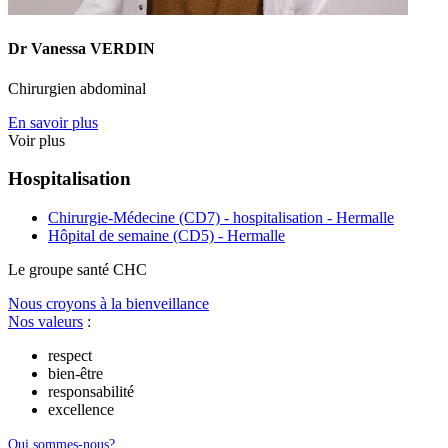
Dr Vanessa VERDIN
Chirurgien abdominal
En savoir plus
Voir plus
Hospitalisation
Chirurgie-Médecine (CD7) - hospitalisation - Hermalle
Hôpital de semaine (CD5) - Hermalle
Le
g
roupe s
a
nté CHC
Nous croyons à la bienveillance
Nos valeurs
:
respect
bien-être
responsabilité
excellence
Qui sommes-nous?