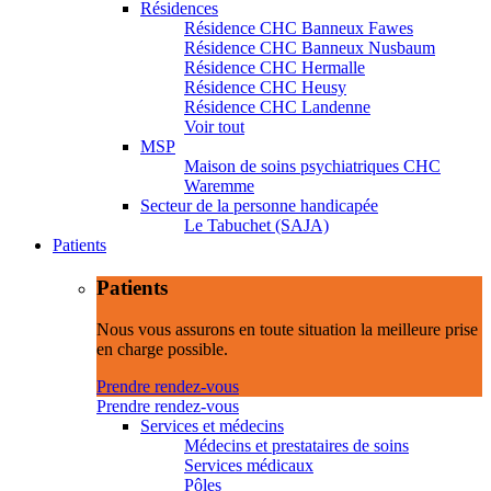
Résidences
Résidence CHC Banneux Fawes
Résidence CHC Banneux Nusbaum
Résidence CHC Hermalle
Résidence CHC Heusy
Résidence CHC Landenne
Voir tout
MSP
Maison de soins psychiatriques CHC
Waremme
Secteur de la personne handicapée
Le Tabuchet (SAJA)
Patients
Patients
Nous vous assurons en toute situation la meilleure prise
en charge possible.
Prendre rendez-vous
Prendre rendez-vous
Services et médecins
Médecins et prestataires de soins
Services médicaux
Pôles