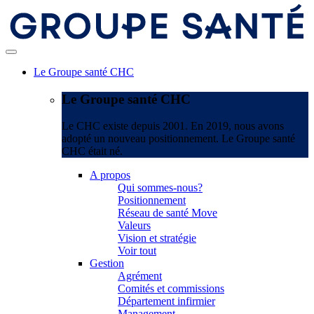
Le Groupe santé CHC
Le Groupe santé CHC
Le CHC existe depuis 2001. En 2019, nous avons
adopté un nouveau positionnement. Le Groupe santé
CHC était né.
A propos
Qui sommes-nous?
Positionnement
Réseau de santé Move
Valeurs
Vision et stratégie
Voir tout
Gestion
Agrément
Comités et commissions
Département infirmier
Management