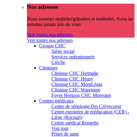
Nos adresses
Nous sommes multidisciplinaires et multisites. Nous ne
sommes jamais loin de vous.
Voir toutes nos adresses
Voir toutes nos adresses
Groupe CHC
Siège social
Services opérationnels
Crèche
Cliniques
Clinique CHC Hermalle
Clinique CHC Heusy
Clinique CHC MontLégia
Clinique CHC Waremme
Foyer Horizon CHC Moresnet
Centres médicaux
Centre de sénologie Drs Crèvecoeur
Centre européen de rééducation (CER) -
Liège (Rocourt)
Centre médical Remedis
Voir tout
Prises de sang