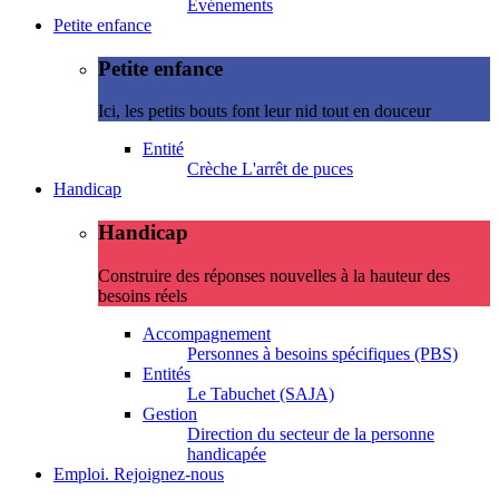
Evénements
Petite enfance
Petite enfance
Ici, les petits bouts font leur nid tout en douceur
Entité
Crèche L'arrêt de puces
Handicap
Handicap
Construire des réponses nouvelles à la hauteur des
besoins réels
Accompagnement
Personnes à besoins spécifiques (PBS)
Entités
Le Tabuchet (SAJA)
Gestion
Direction du secteur de la personne
handicapée
Emploi. Rejoignez-nous