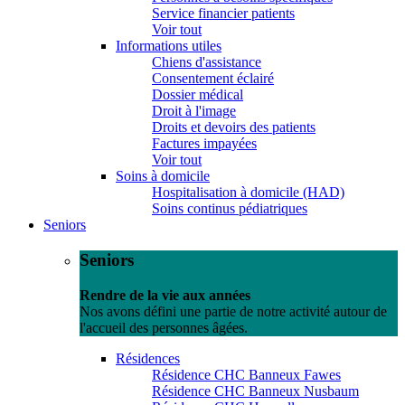
Service financier patients
Voir tout
Informations utiles
Chiens d'assistance
Consentement éclairé
Dossier médical
Droit à l'image
Droits et devoirs des patients
Factures impayées
Voir tout
Soins à domicile
Hospitalisation à domicile (HAD)
Soins continus pédiatriques
Seniors
Seniors
Rendre de la vie aux années
Nos avons défini une partie de notre activité autour de
l'accueil des personnes âgées.
Résidences
Résidence CHC Banneux Fawes
Résidence CHC Banneux Nusbaum