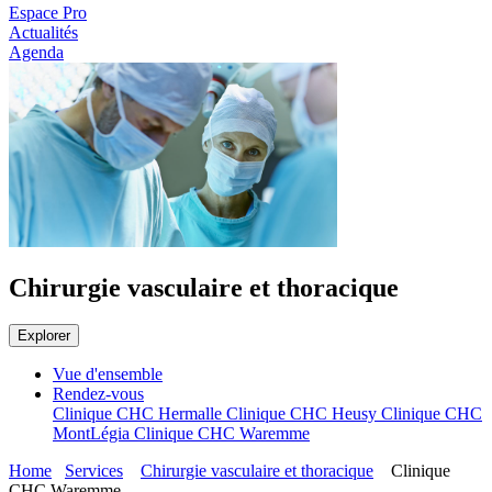
Espace Pro
Actualités
Agenda
Chirurgie vasculaire et thoracique
Explorer
Vue d'ensemble
Rendez-vous
Clinique CHC Hermalle
Clinique CHC Heusy
Clinique CHC
MontLégia
Clinique CHC Waremme
Home
Services
Chirurgie vasculaire et thoracique
Clinique
CHC Waremme