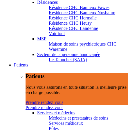
Résidences
Résidence CHC Banneux Fawes
Résidence CHC Banneux Nusbaum
Résidence CHC Hermalle
Résidence CHC Heusy
Résidence CHC Landenne
Voir tout
MSP
Maison de soins psychiatriques CHC
Waremme
Secteur de la personne handicapée
Le Tabuchet (SAJA)
Patients
Patients
Nous vous assurons en toute situation la meilleure prise
en charge possible.
Prendre rendez-vous
Prendre rendez-vous
Services et médecins
Médecins et prestataires de soins
Services médicaux
Pôles