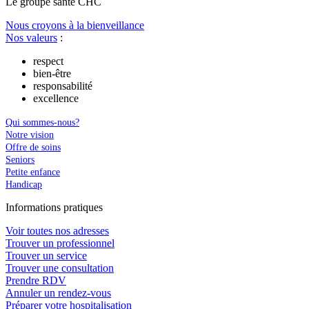
Le
g
roupe s
a
nté CHC
Nous croyons à la bienveillance
Nos valeurs
:
respect
bien-être
responsabilité
excellence
Qui sommes-nous?
Notre vision
Offre de soins
Seniors
Petite enfance
Handicap
In
f
ormations pra
t
iques
Voir toutes nos adresses
Trouver un professionnel
Trouver un service
Trouver une consultation
Prendre RDV
Annuler un rendez-vous
Préparer votre hospitalisation