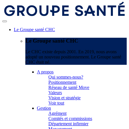
Le Groupe santé CHC
Le Groupe santé CHC
Le CHC existe depuis 2001. En 2019, nous avons
adopté un nouveau positionnement. Le Groupe santé
CHC était né.
A propos
Qui sommes-nous?
Positionnement
Réseau de santé Move
Valeurs
Vision et stratégie
Voir tout
Gestion
Agrément
Comités et commissions
Département infirmier
Management