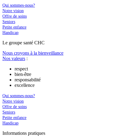
Qui sommes-nous?
Notre vision
Offre de soins
Seniors
Petite enfance
Handicap
Le
g
roupe s
a
nté CHC
Nous croyons à la bienveillance
Nos valeurs
:
respect
bien-être
responsabilité
excellence
Qui sommes-nous?
Notre vision
Offre de soins
Seniors
Petite enfance
Handicap
In
f
ormations pra
t
iques