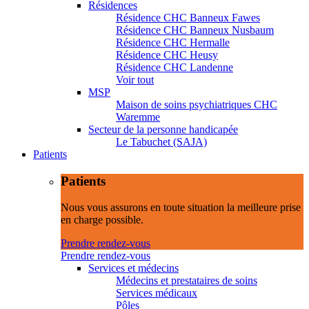
Résidences
Résidence CHC Banneux Fawes
Résidence CHC Banneux Nusbaum
Résidence CHC Hermalle
Résidence CHC Heusy
Résidence CHC Landenne
Voir tout
MSP
Maison de soins psychiatriques CHC
Waremme
Secteur de la personne handicapée
Le Tabuchet (SAJA)
Patients
Patients
Nous vous assurons en toute situation la meilleure prise
en charge possible.
Prendre rendez-vous
Prendre rendez-vous
Services et médecins
Médecins et prestataires de soins
Services médicaux
Pôles