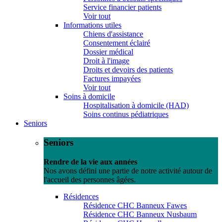
Service financier patients
Voir tout
Informations utiles
Chiens d'assistance
Consentement éclairé
Dossier médical
Droit à l'image
Droits et devoirs des patients
Factures impayées
Voir tout
Soins à domicile
Hospitalisation à domicile (HAD)
Soins continus pédiatriques
Seniors
Seniors
Rendre de la vie aux années
Nos avons défini une partie de notre activité autour de
l'accueil des personnes âgées.
Résidences
Résidence CHC Banneux Fawes
Résidence CHC Banneux Nusbaum