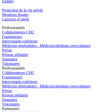
Emploi​
Protection de la vie privée
Mentions légales
Lanceurs d’alerte
Pro
f
essionn
e
ls
Collaborateurs CHC
Fournisseurs
Intervenants extérieurs
Médecins généralistes - Médecins/dentistes prescripteurs
Presse
Réseau pédiatrie
Stagiaires
Volontaires
Pro
f
essionn
e
ls
Collaborateurs CHC
Fournisseurs
Intervenants extérieurs
Médecins généralistes - Médecins/dentistes prescripteurs
Presse
Réseau pédiatrie
Stagiaires
Volontaires
P
a
rtenai
r
es