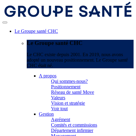
Le Groupe santé CHC
Le Groupe santé CHC
Le CHC existe depuis 2001. En 2019, nous avons
adopté un nouveau positionnement. Le Groupe santé
CHC était né.
A propos
Qui sommes-nous?
Positionnement
Réseau de santé Move
Valeurs
Vision et stratégie
Voir tout
Gestion
Agrément
Comités et commissions
Département infirmier
Management