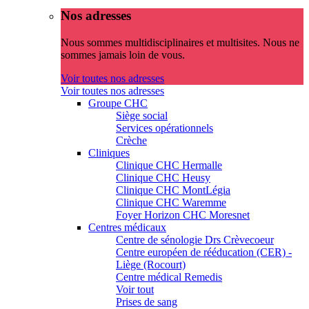
Nos adresses
Nous sommes multidisciplinaires et multisites. Nous ne
sommes jamais loin de vous.
Voir toutes nos adresses
Voir toutes nos adresses
Groupe CHC
Siège social
Services opérationnels
Crèche
Cliniques
Clinique CHC Hermalle
Clinique CHC Heusy
Clinique CHC MontLégia
Clinique CHC Waremme
Foyer Horizon CHC Moresnet
Centres médicaux
Centre de sénologie Drs Crèvecoeur
Centre européen de rééducation (CER) -
Liège (Rocourt)
Centre médical Remedis
Voir tout
Prises de sang