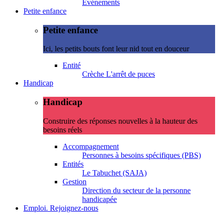
Evénements
Petite enfance
Petite enfance
Ici, les petits bouts font leur nid tout en douceur
Entité
Crèche L'arrêt de puces
Handicap
Handicap
Construire des réponses nouvelles à la hauteur des
besoins réels
Accompagnement
Personnes à besoins spécifiques (PBS)
Entités
Le Tabuchet (SAJA)
Gestion
Direction du secteur de la personne
handicapée
Emploi. Rejoignez-nous