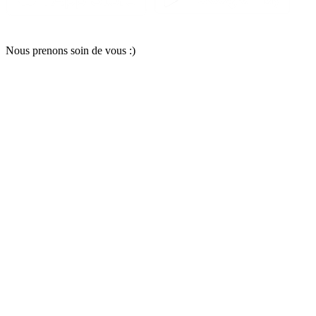
Nous pr
e
nons soin
d
e vous :)