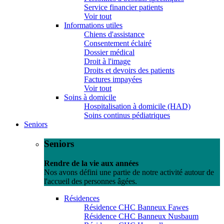
Service financier patients
Voir tout
Informations utiles
Chiens d'assistance
Consentement éclairé
Dossier médical
Droit à l'image
Droits et devoirs des patients
Factures impayées
Voir tout
Soins à domicile
Hospitalisation à domicile (HAD)
Soins continus pédiatriques
Seniors
Seniors
Rendre de la vie aux années
Nos avons défini une partie de notre activité autour de
l'accueil des personnes âgées.
Résidences
Résidence CHC Banneux Fawes
Résidence CHC Banneux Nusbaum