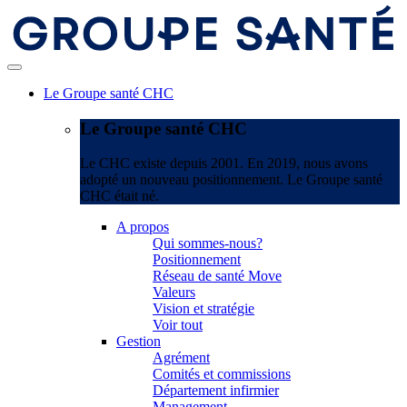
Le Groupe santé CHC
Le Groupe santé CHC
Le CHC existe depuis 2001. En 2019, nous avons
adopté un nouveau positionnement. Le Groupe santé
CHC était né.
A propos
Qui sommes-nous?
Positionnement
Réseau de santé Move
Valeurs
Vision et stratégie
Voir tout
Gestion
Agrément
Comités et commissions
Département infirmier
Management