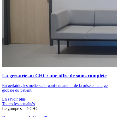
La gériatrie au CHC: une offre de soins complète
En gériatrie, les métiers s’organisent autour de la prise en charge
globale du patient.
En savoir plus
Toutes les actu
a
lités
Le
g
roupe s
a
nté CHC