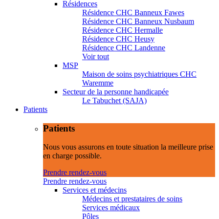
Résidences
Résidence CHC Banneux Fawes
Résidence CHC Banneux Nusbaum
Résidence CHC Hermalle
Résidence CHC Heusy
Résidence CHC Landenne
Voir tout
MSP
Maison de soins psychiatriques CHC
Waremme
Secteur de la personne handicapée
Le Tabuchet (SAJA)
Patients
Patients
Nous vous assurons en toute situation la meilleure prise
en charge possible.
Prendre rendez-vous
Prendre rendez-vous
Services et médecins
Médecins et prestataires de soins
Services médicaux
Pôles