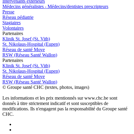
Intervenants extérieurs
Médecins généralistes - Médecins/dentistes prescripteurs
Presse
Réseau pédiatrie
Stagiaires
Volontaires
P
a
rtenai
r
es
Klinik St. Josef (St. Vith)
St. Nikolaus-Hospital (Eupen)
Réseau de santé Move
RSW (Réseau Santé Wallon)
P
a
rtenai
r
es
Klinik St. Josef (St. Vith)
St. Nikolaus-Hospital (Eupen)
Réseau de santé Move
RSW (Réseau Santé Wallon)
© Groupe santé CHC (textes, photos, images)
Les informations et les prix mentionnés sur www.chc.be sont
donnés à titre strictement indicatif et sont susceptibles de
modifications. Ils n'engagent pas la responsabilité du Groupe santé
CHC.