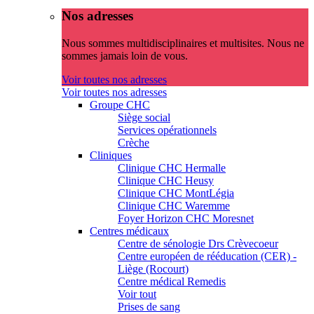
Nos adresses
Nous sommes multidisciplinaires et multisites. Nous ne
sommes jamais loin de vous.
Voir toutes nos adresses
Voir toutes nos adresses
Groupe CHC
Siège social
Services opérationnels
Crèche
Cliniques
Clinique CHC Hermalle
Clinique CHC Heusy
Clinique CHC MontLégia
Clinique CHC Waremme
Foyer Horizon CHC Moresnet
Centres médicaux
Centre de sénologie Drs Crèvecoeur
Centre européen de rééducation (CER) -
Liège (Rocourt)
Centre médical Remedis
Voir tout
Prises de sang