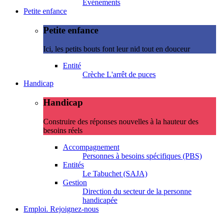
Evénements
Petite enfance
Petite enfance
Ici, les petits bouts font leur nid tout en douceur
Entité
Crèche L'arrêt de puces
Handicap
Handicap
Construire des réponses nouvelles à la hauteur des
besoins réels
Accompagnement
Personnes à besoins spécifiques (PBS)
Entités
Le Tabuchet (SAJA)
Gestion
Direction du secteur de la personne
handicapée
Emploi. Rejoignez-nous