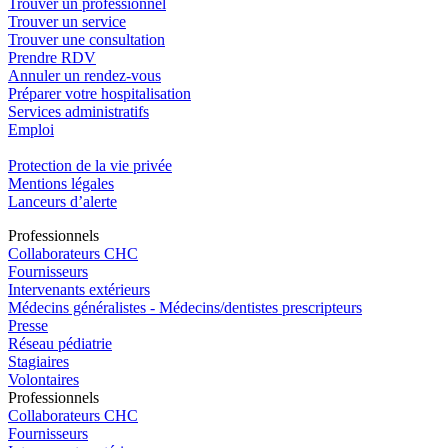
Trouver un professionnel
Trouver un service
Trouver une consultation
Prendre RDV
Annuler un rendez-vous
Préparer votre hospitalisation
Services administratifs
Emploi​
Protection de la vie privée
Mentions légales
Lanceurs d’alerte
Pro
f
essionn
e
ls
Collaborateurs CHC
Fournisseurs
Intervenants extérieurs
Médecins généralistes - Médecins/dentistes prescripteurs
Presse
Réseau pédiatrie
Stagiaires
Volontaires
Pro
f
essionn
e
ls
Collaborateurs CHC
Fournisseurs