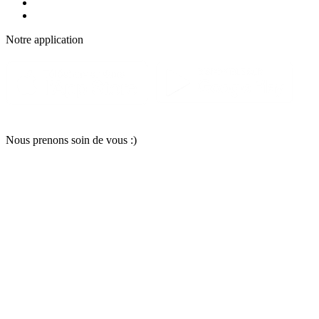
Notre applic
a
tion
Nous pr
e
nons soin
d
e vous :)