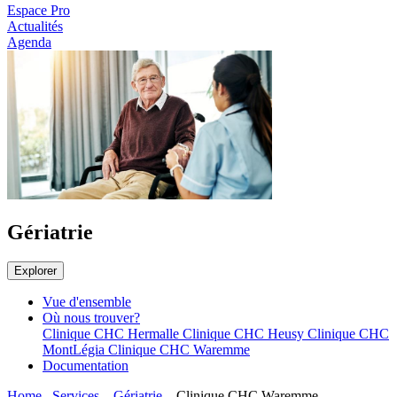
Espace Pro
Actualités
Agenda
Gériatrie
Explorer
Vue d'ensemble
Où nous trouver?
Clinique CHC Hermalle
Clinique CHC Heusy
Clinique CHC
MontLégia
Clinique CHC Waremme
Documentation
Home
Services
Gériatrie
Clinique CHC Waremme