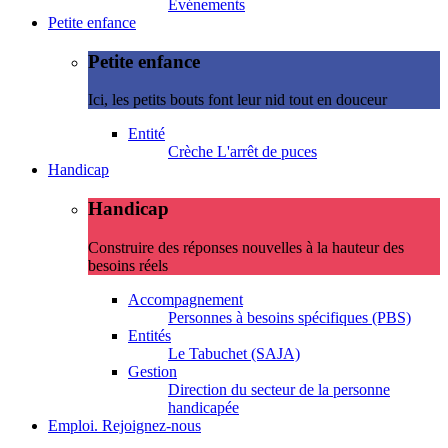
Evénements
Petite enfance
Petite enfance
Ici, les petits bouts font leur nid tout en douceur
Entité
Crèche L'arrêt de puces
Handicap
Handicap
Construire des réponses nouvelles à la hauteur des
besoins réels
Accompagnement
Personnes à besoins spécifiques (PBS)
Entités
Le Tabuchet (SAJA)
Gestion
Direction du secteur de la personne
handicapée
Emploi. Rejoignez-nous