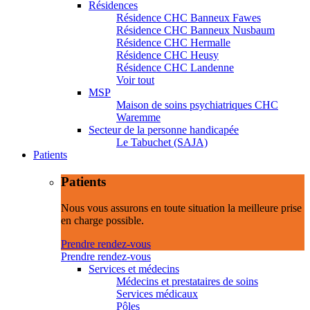
Résidences
Résidence CHC Banneux Fawes
Résidence CHC Banneux Nusbaum
Résidence CHC Hermalle
Résidence CHC Heusy
Résidence CHC Landenne
Voir tout
MSP
Maison de soins psychiatriques CHC
Waremme
Secteur de la personne handicapée
Le Tabuchet (SAJA)
Patients
Patients
Nous vous assurons en toute situation la meilleure prise
en charge possible.
Prendre rendez-vous
Prendre rendez-vous
Services et médecins
Médecins et prestataires de soins
Services médicaux
Pôles