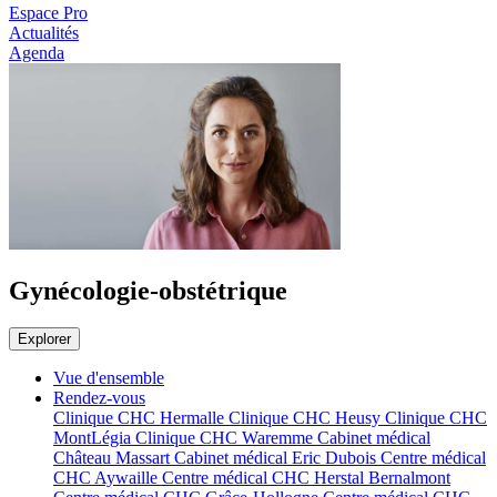
Espace Pro
Actualités
Agenda
Gynécologie-obstétrique
Explorer
Vue d'ensemble
Rendez-vous
Clinique CHC Hermalle
Clinique CHC Heusy
Clinique CHC
MontLégia
Clinique CHC Waremme
Cabinet médical
Château Massart
Cabinet médical Eric Dubois
Centre médical
CHC Aywaille
Centre médical CHC Herstal Bernalmont