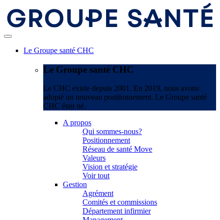
Le Groupe santé CHC
Le Groupe santé CHC
Le CHC existe depuis 2001. En 2019, nous avons
adopté un nouveau positionnement. Le Groupe santé
CHC était né.
A propos
Qui sommes-nous?
Positionnement
Réseau de santé Move
Valeurs
Vision et stratégie
Voir tout
Gestion
Agrément
Comités et commissions
Département infirmier
Management