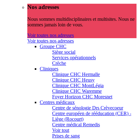
Nos adresses
Nous sommes multidisciplinaires et multisites. Nous ne
sommes jamais loin de vous.
Voir toutes nos adresses
Voir toutes nos adresses
Groupe CHC
Siège social
Services opérationnels
Crèche
Cliniques
Clinique CHC Hermalle
Clinique CHC Heusy
Clinique CHC MontLégia
Clinique CHC Waremme
Foyer Horizon CHC Moresnet
Centres médicaux
Centre de sénologie Drs Crèvecoeur
Centre européen de rééducation (CER) -
Liège (Rocourt)
Centre médical Remedis
Voir tout
Prises de sang