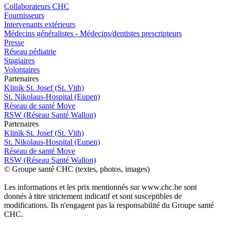
Collaborateurs CHC
Fournisseurs
Intervenants extérieurs
Médecins généralistes - Médecins/dentistes prescripteurs
Presse
Réseau pédiatrie
Stagiaires
Volontaires
P
a
rtenai
r
es
Klinik St. Josef (St. Vith)
St. Nikolaus-Hospital (Eupen)
Réseau de santé Move
RSW (Réseau Santé Wallon)
P
a
rtenai
r
es
Klinik St. Josef (St. Vith)
St. Nikolaus-Hospital (Eupen)
Réseau de santé Move
RSW (Réseau Santé Wallon)
© Groupe santé CHC (textes, photos, images)
Les informations et les prix mentionnés sur www.chc.be sont
donnés à titre strictement indicatif et sont susceptibles de
modifications. Ils n'engagent pas la responsabilité du Groupe santé
CHC.