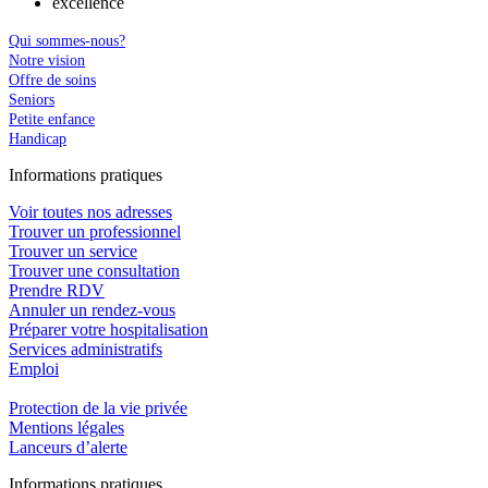
excellence
Qui sommes-nous?
Notre vision
Offre de soins
Seniors
Petite enfance
Handicap
In
f
ormations pra
t
iques
Voir toutes nos adresses
Trouver un professionnel
Trouver un service
Trouver une consultation
Prendre RDV
Annuler un rendez-vous
Préparer votre hospitalisation
Services administratifs
Emploi​
Protection de la vie privée
Mentions légales
Lanceurs d’alerte
In
f
ormations pra
t
iques