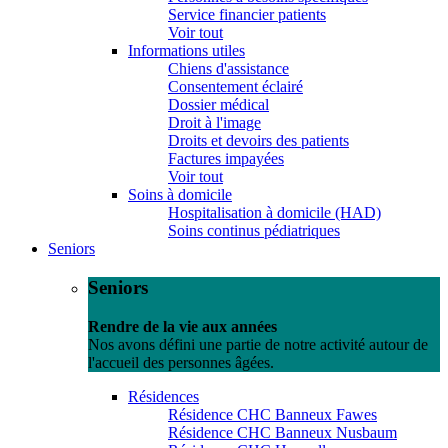
Service financier patients
Voir tout
Informations utiles
Chiens d'assistance
Consentement éclairé
Dossier médical
Droit à l'image
Droits et devoirs des patients
Factures impayées
Voir tout
Soins à domicile
Hospitalisation à domicile (HAD)
Soins continus pédiatriques
Seniors
Seniors
Rendre de la vie aux années
Nos avons défini une partie de notre activité autour de
l'accueil des personnes âgées.
Résidences
Résidence CHC Banneux Fawes
Résidence CHC Banneux Nusbaum