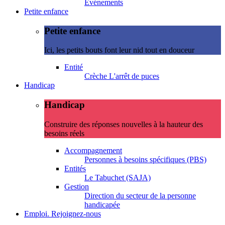
Evénements
Petite enfance
Petite enfance
Ici, les petits bouts font leur nid tout en douceur
Entité
Crèche L'arrêt de puces
Handicap
Handicap
Construire des réponses nouvelles à la hauteur des
besoins réels
Accompagnement
Personnes à besoins spécifiques (PBS)
Entités
Le Tabuchet (SAJA)
Gestion
Direction du secteur de la personne
handicapée
Emploi. Rejoignez-nous