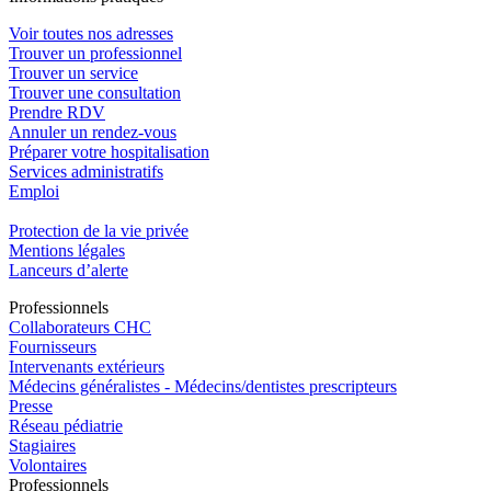
Voir toutes nos adresses
Trouver un professionnel
Trouver un service
Trouver une consultation
Prendre RDV
Annuler un rendez-vous
Préparer votre hospitalisation
Services administratifs
Emploi​
Protection de la vie privée
Mentions légales
Lanceurs d’alerte
Pro
f
essionn
e
ls
Collaborateurs CHC
Fournisseurs
Intervenants extérieurs
Médecins généralistes - Médecins/dentistes prescripteurs
Presse
Réseau pédiatrie
Stagiaires
Volontaires
Pro
f
essionn
e
ls