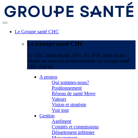
Le Groupe santé CHC
Le Groupe santé CHC
Le CHC existe depuis 2001. En 2019, nous avons
adopté un nouveau positionnement. Le Groupe santé
CHC était né.
A propos
Qui sommes-nous?
Positionnement
Réseau de santé Move
Valeurs
Vision et stratégie
Voir tout
Gestion
Agrément
Comités et commissions
Département infirmier
Management