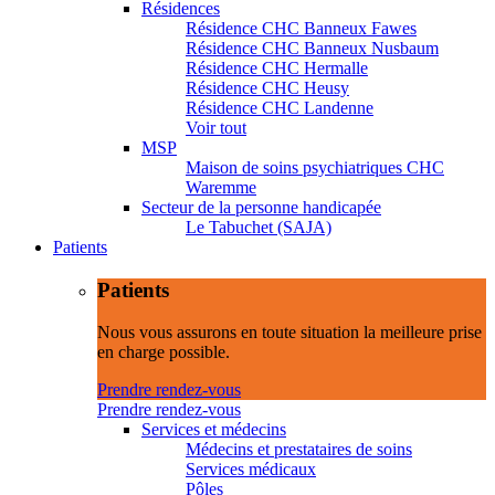
Résidences
Résidence CHC Banneux Fawes
Résidence CHC Banneux Nusbaum
Résidence CHC Hermalle
Résidence CHC Heusy
Résidence CHC Landenne
Voir tout
MSP
Maison de soins psychiatriques CHC
Waremme
Secteur de la personne handicapée
Le Tabuchet (SAJA)
Patients
Patients
Nous vous assurons en toute situation la meilleure prise
en charge possible.
Prendre rendez-vous
Prendre rendez-vous
Services et médecins
Médecins et prestataires de soins
Services médicaux
Pôles