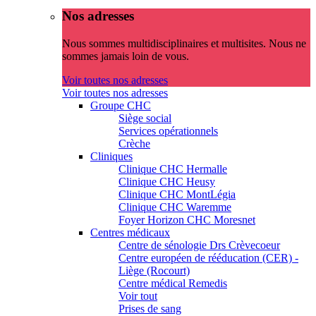
Nos adresses
Nous sommes multidisciplinaires et multisites. Nous ne
sommes jamais loin de vous.
Voir toutes nos adresses
Voir toutes nos adresses
Groupe CHC
Siège social
Services opérationnels
Crèche
Cliniques
Clinique CHC Hermalle
Clinique CHC Heusy
Clinique CHC MontLégia
Clinique CHC Waremme
Foyer Horizon CHC Moresnet
Centres médicaux
Centre de sénologie Drs Crèvecoeur
Centre européen de rééducation (CER) -
Liège (Rocourt)
Centre médical Remedis
Voir tout
Prises de sang