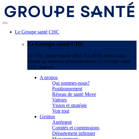
Le Groupe santé CHC
Le Groupe santé CHC
Le CHC existe depuis 2001. En 2019, nous avons
adopté un nouveau positionnement. Le Groupe santé
CHC était né.
A propos
Qui sommes-nous?
Positionnement
Réseau de santé Move
Valeurs
Vision et stratégie
Voir tout
Gestion
Agrément
Comités et commissions
Département infirmier
Management