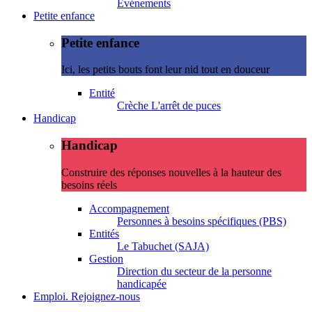
Evénements
Petite enfance
Petite enfance
Ici, les petits bouts font leur nid tout en douceur
Entité
Crèche L'arrêt de puces
Handicap
Handicap
Construire des réponses nouvelles à la hauteur des
besoins réels
Accompagnement
Personnes à besoins spécifiques (PBS)
Entités
Le Tabuchet (SAJA)
Gestion
Direction du secteur de la personne
handicapée
Emploi. Rejoignez-nous