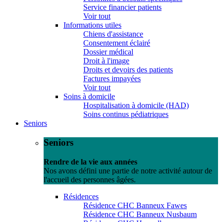
Service financier patients
Voir tout
Informations utiles
Chiens d'assistance
Consentement éclairé
Dossier médical
Droit à l'image
Droits et devoirs des patients
Factures impayées
Voir tout
Soins à domicile
Hospitalisation à domicile (HAD)
Soins continus pédiatriques
Seniors
Seniors
Rendre de la vie aux années
Nos avons défini une partie de notre activité autour de
l'accueil des personnes âgées.
Résidences
Résidence CHC Banneux Fawes
Résidence CHC Banneux Nusbaum