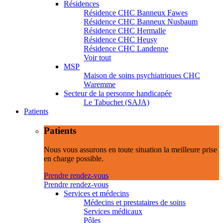
Résidences
Résidence CHC Banneux Fawes
Résidence CHC Banneux Nusbaum
Résidence CHC Hermalle
Résidence CHC Heusy
Résidence CHC Landenne
Voir tout
MSP
Maison de soins psychiatriques CHC
Waremme
Secteur de la personne handicapée
Le Tabuchet (SAJA)
Patients
Patients
Nous vous assurons en toute situation la meilleure prise
en charge possible.
Prendre rendez-vous
Prendre rendez-vous
Services et médecins
Médecins et prestataires de soins
Services médicaux
Pôles