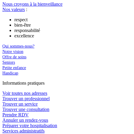
Nous croyons à la bienveillance
Nos valeurs
:
respect
bien-être
responsabilité
excellence
Qui sommes-nous?
Notre vision
Offre de soins
Seniors
Petite enfance
Handicap
In
f
ormations pra
t
iques
Voir toutes nos adresses
Trouver un professionnel
Trouver un service
Trouver une consultation
Prendre RDV
Annuler un rendez-vous
Préparer votre hospitalisation
Services administratifs