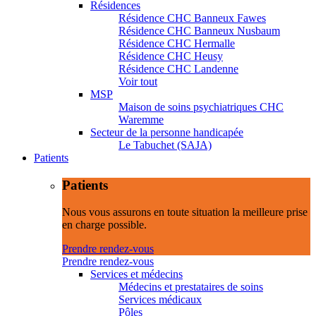
Résidences
Résidence CHC Banneux Fawes
Résidence CHC Banneux Nusbaum
Résidence CHC Hermalle
Résidence CHC Heusy
Résidence CHC Landenne
Voir tout
MSP
Maison de soins psychiatriques CHC
Waremme
Secteur de la personne handicapée
Le Tabuchet (SAJA)
Patients
Patients
Nous vous assurons en toute situation la meilleure prise
en charge possible.
Prendre rendez-vous
Prendre rendez-vous
Services et médecins
Médecins et prestataires de soins
Services médicaux
Pôles