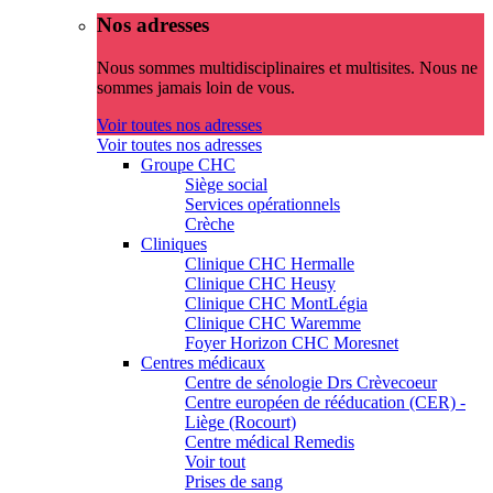
Nos adresses
Nous sommes multidisciplinaires et multisites. Nous ne
sommes jamais loin de vous.
Voir toutes nos adresses
Voir toutes nos adresses
Groupe CHC
Siège social
Services opérationnels
Crèche
Cliniques
Clinique CHC Hermalle
Clinique CHC Heusy
Clinique CHC MontLégia
Clinique CHC Waremme
Foyer Horizon CHC Moresnet
Centres médicaux
Centre de sénologie Drs Crèvecoeur
Centre européen de rééducation (CER) -
Liège (Rocourt)
Centre médical Remedis
Voir tout
Prises de sang