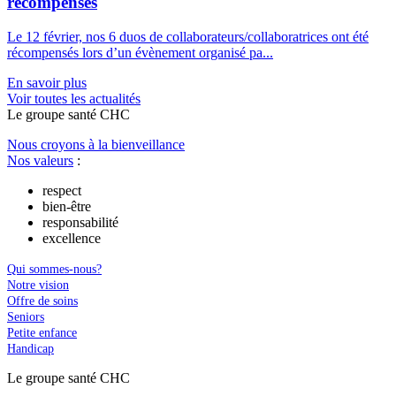
récompensés
Le 12 février, nos 6 duos de collaborateurs/collaboratrices ont été
récompensés lors d’un évènement organisé pa...
En savoir plus
Voir toutes les actualités
Le
g
roupe s
a
nté CHC
Nous croyons à la bienveillance
Nos valeurs
:
respect
bien-être
responsabilité
excellence
Qui sommes-nous?
Notre vision
Offre de soins
Seniors
Petite enfance
Handicap
Le
g
roupe s
a
nté CHC