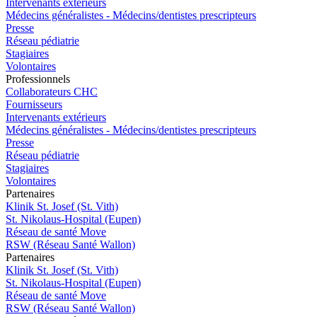
Intervenants extérieurs
Médecins généralistes - Médecins/dentistes prescripteurs
Presse
Réseau pédiatrie
Stagiaires
Volontaires
Pro
f
essionn
e
ls
Collaborateurs CHC
Fournisseurs
Intervenants extérieurs
Médecins généralistes - Médecins/dentistes prescripteurs
Presse
Réseau pédiatrie
Stagiaires
Volontaires
P
a
rtenai
r
es
Klinik St. Josef (St. Vith)
St. Nikolaus-Hospital (Eupen)
Réseau de santé Move
RSW (Réseau Santé Wallon)
P
a
rtenai
r
es
Klinik St. Josef (St. Vith)
St. Nikolaus-Hospital (Eupen)
Réseau de santé Move
RSW (Réseau Santé Wallon)