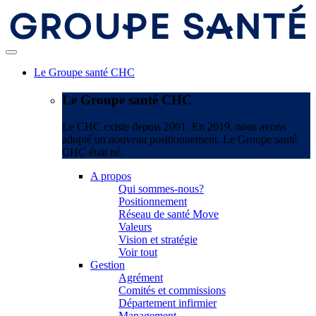
Le Groupe santé CHC
Le Groupe santé CHC
Le CHC existe depuis 2001. En 2019, nous avons
adopté un nouveau positionnement. Le Groupe santé
CHC était né.
A propos
Qui sommes-nous?
Positionnement
Réseau de santé Move
Valeurs
Vision et stratégie
Voir tout
Gestion
Agrément
Comités et commissions
Département infirmier
Management