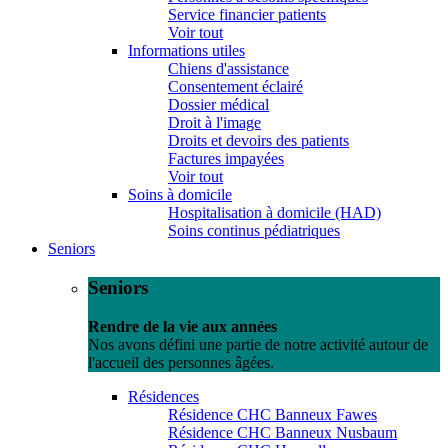
Service financier patients
Voir tout
Informations utiles
Chiens d'assistance
Consentement éclairé
Dossier médical
Droit à l'image
Droits et devoirs des patients
Factures impayées
Voir tout
Soins à domicile
Hospitalisation à domicile (HAD)
Soins continus pédiatriques
Seniors
Seniors
Rendre de la vie aux années
Nos avons défini une partie de notre activité autour de
l'accueil des personnes âgées.
Résidences
Résidence CHC Banneux Fawes
Résidence CHC Banneux Nusbaum