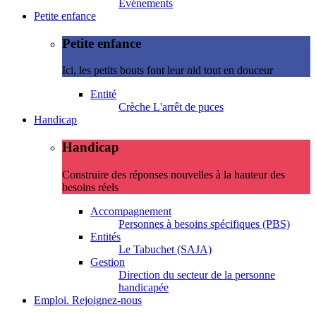
Evénements
Petite enfance
Petite enfance
Ici, les petits bouts font leur nid tout en douceur
Entité
Crèche L'arrêt de puces
Handicap
Handicap
Construire des réponses nouvelles à la hauteur des
besoins réels
Accompagnement
Personnes à besoins spécifiques (PBS)
Entités
Le Tabuchet (SAJA)
Gestion
Direction du secteur de la personne
handicapée
Emploi. Rejoignez-nous