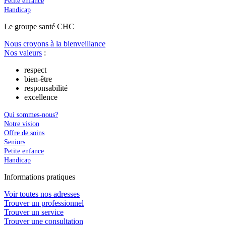
Petite enfance
Handicap
Le
g
roupe s
a
nté CHC
Nous croyons à la bienveillance
Nos valeurs
:
respect
bien-être
responsabilité
excellence
Qui sommes-nous?
Notre vision
Offre de soins
Seniors
Petite enfance
Handicap
In
f
ormations pra
t
iques
Voir toutes nos adresses
Trouver un professionnel
Trouver un service
Trouver une consultation