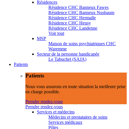
Résidences
Résidence CHC Banneux Fawes
Résidence CHC Banneux Nusbaum
Résidence CHC Hermalle
Résidence CHC Heusy
Résidence CHC Landenne
Voir tout
MSP
Maison de soins psychiatriques CHC
Waremme
Secteur de la personne handicapée
Le Tabuchet (SAJA)
Patients
Patients
Nous vous assurons en toute situation la meilleure prise
en charge possible.
Prendre rendez-vous
Prendre rendez-vous
Services et médecins
Médecins et prestataires de soins
Services médicaux
Pôles