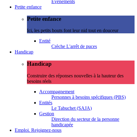
Evénements
Petite enfance
Petite enfance
Ici, les petits bouts font leur nid tout en douceur
Entité
Crèche L'arrêt de puces
Handicap
Handicap
Construire des réponses nouvelles à la hauteur des
besoins réels
Accompagnement
Personnes à besoins spécifiques (PBS)
Entités
Le Tabuchet (SAJA)
Gestion
Direction du secteur de la personne
handicapée
Emploi. Rejoignez-nous