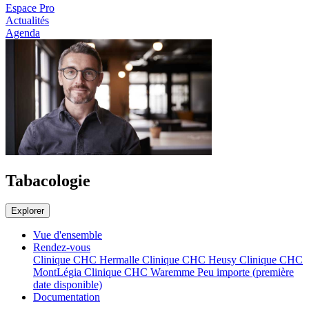
Espace Pro
Actualités
Agenda
Tabacologie
Explorer
Vue d'ensemble
Rendez-vous
Clinique CHC Hermalle
Clinique CHC Heusy
Clinique CHC
MontLégia
Clinique CHC Waremme
Peu importe (première
date disponible)
Documentation