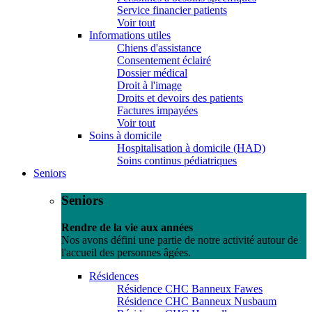
Service financier patients
Voir tout
Informations utiles
Chiens d'assistance
Consentement éclairé
Dossier médical
Droit à l'image
Droits et devoirs des patients
Factures impayées
Voir tout
Soins à domicile
Hospitalisation à domicile (HAD)
Soins continus pédiatriques
Seniors
Seniors
Rendre de la vie aux années
Nos avons défini une partie de notre activité autour de
l'accueil des personnes âgées.
Résidences
Résidence CHC Banneux Fawes
Résidence CHC Banneux Nusbaum