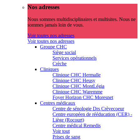
Nos adresses
Nous sommes multidisciplinaires et multisites. Nous ne
sommes jamais loin de vous.
Voir toutes nos adresses
Voir toutes nos adresses
Groupe CHC
Siège social
Services opérationnels
Crèche
Cliniques
Clinique CHC Hermalle
Clinique CHC Heusy
Clinique CHC MontLégia
Clinique CHC Waremme
Foyer Horizon CHC Moresnet
Centres médicaux
Centre de sénologie Drs Crèvecoeur
Centre européen de rééducation (CER) -
Liège (Rocourt)
Centre médical Remedis
Voir tout
Prises de sang