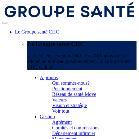
Le Groupe santé CHC
Le Groupe santé CHC
Le CHC existe depuis 2001. En 2019, nous avons
adopté un nouveau positionnement. Le Groupe santé
CHC était né.
A propos
Qui sommes-nous?
Positionnement
Réseau de santé Move
Valeurs
Vision et stratégie
Voir tout
Gestion
Agrément
Comités et commissions
Département infirmier
Management