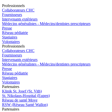
Pro
f
essionn
e
ls
Collaborateurs CHC
Fournisseurs
Intervenants extérieurs
Médecins généralistes - Médecins/dentistes prescripteurs
Presse
Réseau pédiatrie
Stagiaires
Volontaires
Pro
f
essionn
e
ls
Collaborateurs CHC
Fournisseurs
Intervenants extérieurs
Médecins généralistes - Médecins/dentistes prescripteurs
Presse
Réseau pédiatrie
Stagiaires
Volontaires
P
a
rtenai
r
es
Klinik St. Josef (St. Vith)
St. Nikolaus-Hospital (Eupen)
Réseau de santé Move
RSW (Réseau Santé Wallon)
P
a
rtenai
r
es