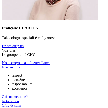
Françoise CHARLES
Tabacologue spécialisé en hypnose
En savoir plus
Voir plus
Le
g
roupe s
a
nté CHC
Nous croyons à la bienveillance
Nos valeurs
:
respect
bien-être
responsabilité
excellence
Qui sommes-nous?
Notre vision
Offre de soins