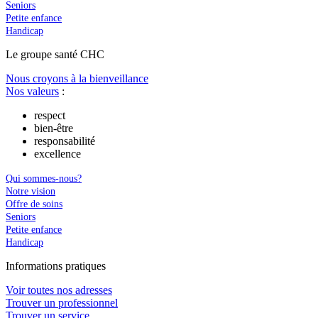
Seniors
Petite enfance
Handicap
Le
g
roupe s
a
nté CHC
Nous croyons à la bienveillance
Nos valeurs
:
respect
bien-être
responsabilité
excellence
Qui sommes-nous?
Notre vision
Offre de soins
Seniors
Petite enfance
Handicap
In
f
ormations pra
t
iques
Voir toutes nos adresses
Trouver un professionnel
Trouver un service