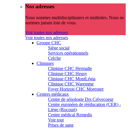
Nos adresses
Nous sommes multidisciplinaires et multisites. Nous ne
sommes jamais loin de vous.
Voir toutes nos adresses
Voir toutes nos adresses
Groupe CHC
Siège social
Services opérationnels
Crèche
Cliniques
Clinique CHC Hermalle
Clinique CHC Heusy
Clinique CHC MontLégia
Clinique CHC Waremme
Foyer Horizon CHC Moresnet
Centres médicaux
Centre de sénologie Drs Crèvecoeur
Centre européen de rééducation (CER) -
Liège (Rocourt)
Centre médical Remedis
Voir tout
Prises de sang