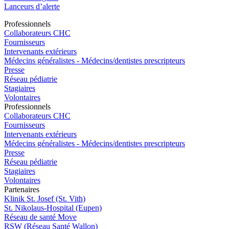
Lanceurs d’alerte
Pro
f
essionn
e
ls
Collaborateurs CHC
Fournisseurs
Intervenants extérieurs
Médecins généralistes - Médecins/dentistes prescripteurs
Presse
Réseau pédiatrie
Stagiaires
Volontaires
Pro
f
essionn
e
ls
Collaborateurs CHC
Fournisseurs
Intervenants extérieurs
Médecins généralistes - Médecins/dentistes prescripteurs
Presse
Réseau pédiatrie
Stagiaires
Volontaires
P
a
rtenai
r
es
Klinik St. Josef (St. Vith)
St. Nikolaus-Hospital (Eupen)
Réseau de santé Move
RSW (Réseau Santé Wallon)