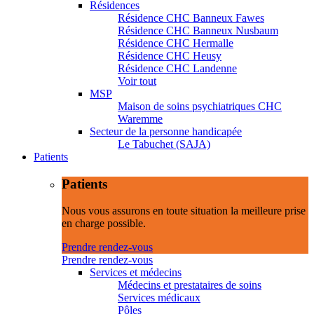
Résidences
Résidence CHC Banneux Fawes
Résidence CHC Banneux Nusbaum
Résidence CHC Hermalle
Résidence CHC Heusy
Résidence CHC Landenne
Voir tout
MSP
Maison de soins psychiatriques CHC
Waremme
Secteur de la personne handicapée
Le Tabuchet (SAJA)
Patients
Patients
Nous vous assurons en toute situation la meilleure prise
en charge possible.
Prendre rendez-vous
Prendre rendez-vous
Services et médecins
Médecins et prestataires de soins
Services médicaux
Pôles