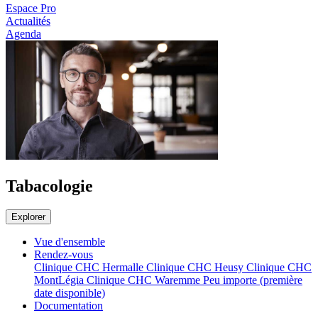
Espace Pro
Actualités
Agenda
Tabacologie
Explorer
Vue d'ensemble
Rendez-vous
Clinique CHC Hermalle
Clinique CHC Heusy
Clinique CHC
MontLégia
Clinique CHC Waremme
Peu importe (première
date disponible)
Documentation