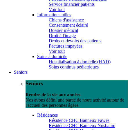
Service financier patients
Voir tout
Informations utiles
Chiens d'assistance
Consentement éclairé
Dossier médical
Droit à l'image
Droits et devoirs des patients
Factures impayées
Voir tout
Soins à domicile
Hospitalisation à domicile (HAD)
Soins continus pédiatriques
Seniors
Seniors
Rendre de la vie aux années
Nos avons défini une partie de notre activité autour de
l'accueil des personnes âgées.
Résidences
Résidence CHC Banneux Fawes
Résidence CHC Banneux Nusbaum