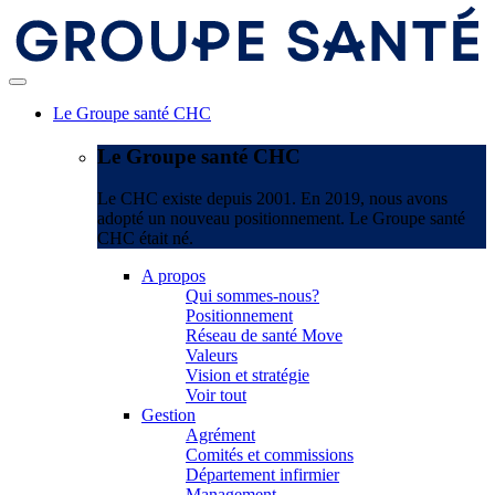
Le Groupe santé CHC
Le Groupe santé CHC
Le CHC existe depuis 2001. En 2019, nous avons
adopté un nouveau positionnement. Le Groupe santé
CHC était né.
A propos
Qui sommes-nous?
Positionnement
Réseau de santé Move
Valeurs
Vision et stratégie
Voir tout
Gestion
Agrément
Comités et commissions
Département infirmier
Management