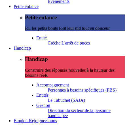
Evénements
Petite enfance
Petite enfance
Ici, les petits bouts font leur nid tout en douceur
Entité
Crèche L'arrêt de puces
Handicap
Handicap
Construire des réponses nouvelles à la hauteur des
besoins réels
Accompagnement
Personnes à besoins spécifiques (PBS)
Entités
Le Tabuchet (SAJA)
Gestion
Direction du secteur de la personne
handicapée
Emploi. Rejoignez-nous